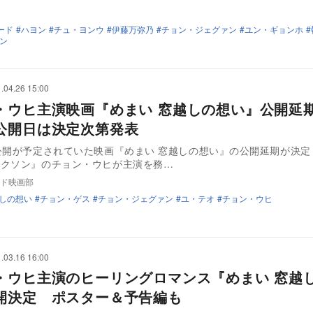
ード
ハヨン
チュ・ヨンウ
伊藤万弥乃
チョン・ジェグァン
ユン・ギョンホ
ン
.04.26 15:00
・ウヒ主演映画『めまい 窓越しの想い』公開
公開日は決定次第発表
に公開が予定されていた映画『めまい 窓越しの想い』の公開延期が
コクソン』のチョン・ウヒが主演を務…
ド映画部
越しの想い
チョン・ゲス
チョン・ジェグァン
ユ・テオ
チョン・ウヒ
.03.16 16:00
・ウヒ主演のヒーリングロマンス『めまい 窓越
開決定 ポスター＆予告編も