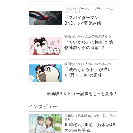
『スパイダーマン：ブランド・ニ
ュー・デイ
『スパイダーマン：
BND』の“夏休み感”
映画ちいかわ 人魚の島のひみつ
『ちいかわ』の怖さは“食
物連鎖からの追放”？
映画ちいかわ 人魚の島のひみつ
『映画ちいかわ』が描い
た“恐ろしさ”の正体
最新映画レビュー記事をもっと見る
インタビュー
川﨑桜（乃木坂46）×小川彩（乃木
坂46）
川﨑桜×小川彩、乃木坂46
の未来を語る