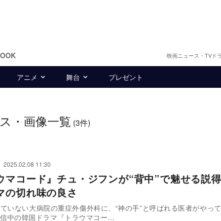
BOOK
映画ニュース・TVド
アニメ
舞台
プレゼント
ス・画像一覧
(3件)
2025.02.08 11:30
ウマコード』チュ・ジフンが“背中”で魅せる説
マの切れ味の良さ
ていない大病院の重症外傷外科に、“神の手”と呼ばれる医者がやっ
ixで配信中の韓国ドラマ『トラウマコー…