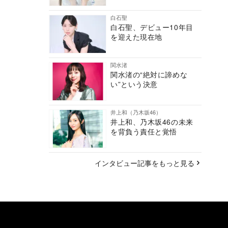
白石聖
白石聖、デビュー10年目
を迎えた現在地
関水渚
関水渚の“絶対に諦めな
い”という決意
井上和（乃木坂46）
井上和、乃木坂46の未来
を背負う責任と覚悟
インタビュー記事をもっと見る