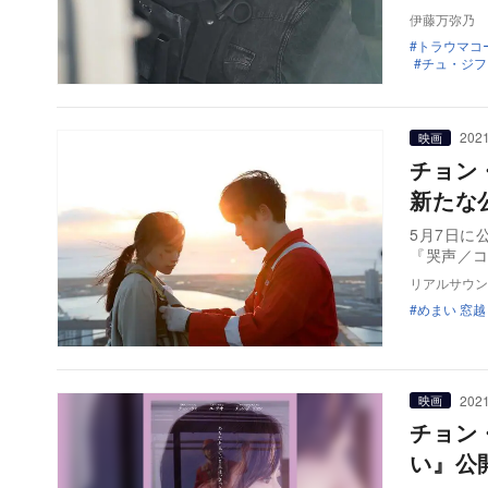
伊藤万弥乃
トラウマコ
チュ・ジフ
2021
映画
チョン
新たな
5月7日
『哭声／
リアルサウン
めまい 窓
2021
映画
チョン
い』公