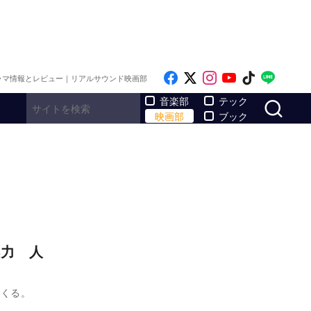
Like on Facebook
Follow on x
Follow on Inst
Follow on Y
Follow on
Follo
ラマ情報とレビュー｜リアルサウンド映画部
サ
音楽部
テック
映画部
ブック
得力 人
てくる。