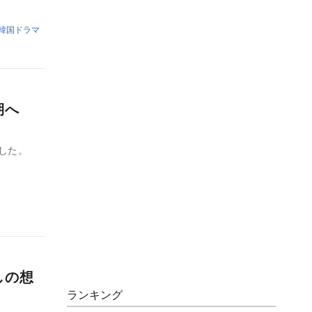
韓国ドラマ
延期へ
決定した。
しの想
ランキング