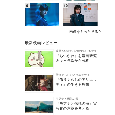
画像をもっと見る
最新映画レビュー
映画ちいかわ 人魚の島のひみつ
『ちいかわ』を漫画研究
＆キャラ論から分析
借りぐらしのアリエッティ
『借りぐらしのアリエッ
ティ』の生きる思想
モアナと伝説の海
『モアナと伝説の海』実
写化の意義を考える