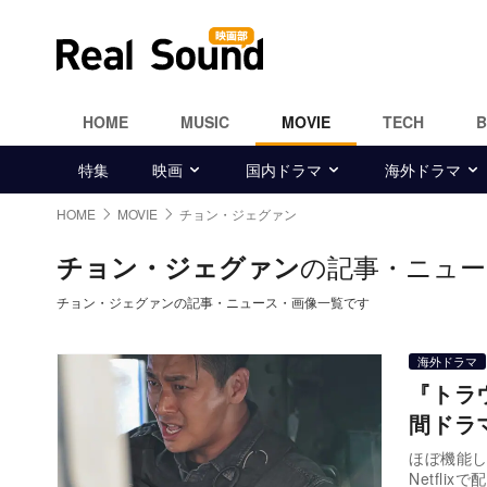
HOME
MUSIC
MOVIE
TECH
特集
映画
国内ドラマ
海外ドラマ
HOME
MOVIE
チョン・ジェグァン
の記事・ニュー
チョン・ジェグァン
チョン・ジェグァンの記事・ニュース・画像一覧です
海外ドラマ
『トラ
間ドラ
ほぼ機能し
Netfl