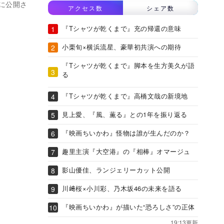
に公開さ
アクセス数
シェア数
『Tシャツが乾くまで』充の帰還の意味
小栗旬×横浜流星、豪華初共演への期待
『Tシャツが乾くまで』脚本を生方美久が語
る
『Tシャツが乾くまで』高橋文哉の新境地
見上愛、『風、薫る』との1年を振り返る
『映画ちいかわ』怪物は誰が生んだのか？
趣里主演『大空港』の『相棒』オマージュ
影山優佳、ランジェリーカット公開
川﨑桜×小川彩、乃木坂46の未来を語る
『映画ちいかわ』が描いた“恐ろしさ”の正体
19:13更新