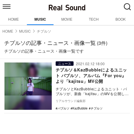
HOME
MUSIC
MOVIE
TECH
BOOK
HOME
MUSIC
チプルソ
チプルソの記事・ニュース・画像一覧
(3件)
チプルソの記事・ニュース・画像一覧です
2021.02.12 18:00
ニュース
チプルソ＆KazBubbleによるユニッ
ト バブルソ、アルバム『For you』
より「kajitsu」MV公開
チプルソとKazBubbleによるユニット・バ
ブルソが、新曲「kajitsu」のMVを公開し
た。 バブルソ - kajitsu…
リアルサウンド編集部
バブルソ
KazBubble
チプルソ