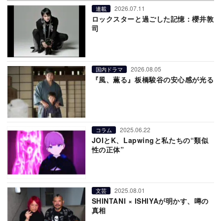
2026.07.11
連載
ロックスターと過ごした記憶：櫻井敦
司
2026.08.05
国内ドラマ
『風、薫る』板橋駿谷の安心感が光る
2025.06.22
コラム
JOIとK、Lapwingと私たちの“類似
性の正体”
2025.08.01
文芸
SHINTANI × ISHIYAが明かす、噂の
真相