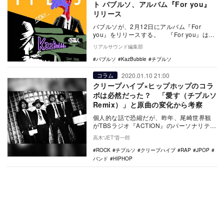
ト バブルソ、アルバム『For you』
リリース
バブルソが、2月12日にアルバム『For
you』をリリースする。 『For you』は、
1st EP『symmmetry』…
リアルサウンド編集部
バブルソ
KazBubble
チプルソ
2020.01.10 21:00
コラム
クリープハイプ×ヒップホップのコラ
ボは必然だった？ 「愛す（チプルソ
Remix）」と原曲の変化から考察
個人的な話で恐縮だが、昨年、尾崎世界観
がTBSラジオ『ACTION』のパーソナリティ
に選出された際、その流れでインタビュー
高木“JET”晋一郎
をさせ…
ROCK
チプルソ
クリープハイプ
RAP
JPOP
バンド
HIPHOP