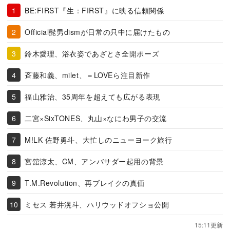
BE:FIRST『生：FIRST』に映る信頼関係
Official髭男dismが日常の只中に届けたもの
鈴木愛理、浴衣姿であざとさ全開ポーズ
斉藤和義、milet、＝LOVEら注目新作
福山雅治、35周年を超えても広がる表現
二宮×SixTONES、丸山×なにわ男子の交流
M!LK 佐野勇斗、大忙しのニューヨーク旅行
宮舘涼太、CM、アンバサダー起用の背景
T.M.Revolution、再ブレイクの真価
ミセス 若井滉斗、ハリウッドオフショ公開
15:11更新