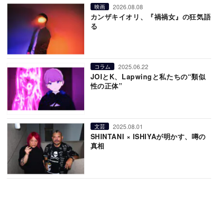
2026.08.08
映画
カンザキイオリ、『禍禍女』の狂気語
る
2025.06.22
コラム
JOIとK、Lapwingと私たちの“類似
性の正体”
2025.08.01
文芸
SHINTANI × ISHIYAが明かす、噂の
真相