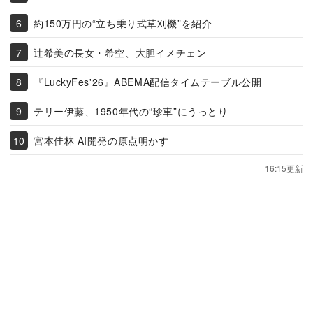
約150万円の“立ち乗り式草刈機”を紹介
辻希美の長女・希空、大胆イメチェン
『LuckyFes'26』ABEMA配信タイムテーブル公開
テリー伊藤、1950年代の“珍車”にうっとり
宮本佳林 AI開発の原点明かす
16:15更新