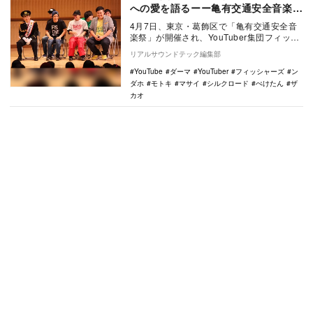
への愛を語るーー亀有交通安全音楽祭
レポート
4月7日、東京・葛飾区で「亀有交通安全音
楽祭」が開催され、YouTuber集団フィッシ
ャーズが登壇した。新学期を迎える地元の
リアルサウンドテック編集部
小・…
YouTube
ダーマ
YouTuber
フィッシャーズ
ン
ダホ
モトキ
マサイ
シルクロード
ぺけたん
ザ
カオ