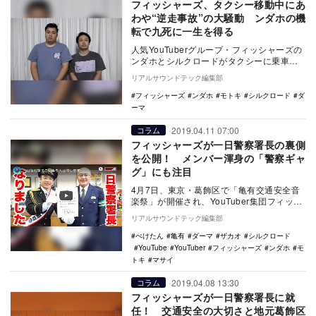
フィッシャーズ、タクシー移動中にあ
わや“逆走事故”の大騒動 ンダホの機
転で九死に一生を得る
人気YouTuberグループ・フィッシャーズの
ンダホとシルクロードがタクシーに乗車
中、事故を起こしかけたことを動画で報告
リアルサウンドテック編集部
した。 …
フィッシャーズ
ンダホ
モトキ
シルクロード
ダ
ーマ
2019.04.11 07:00
コラム
フィッシャーズが一日警察署長の裏側
を公開！ メンバー渾身の「警察ギャ
グ」にも注目
4月7日、東京・葛飾区で「亀有交通安全音
楽祭」が開催され、YouTuber集団フィッシ
ャーズが登壇。その裏側を納めた「一日警
リアルサウンドテック編集部
察署…
ぺけたん
亀有
ダーマ
ザカオ
シルクロード
YouTube
YouTuber
フィッシャーズ
ンダホ
モ
トキ
マサイ
2019.04.08 13:30
コラム
フィッシャーズが一日警察署長に就
任！ 交通安全の大切さと地元葛飾区