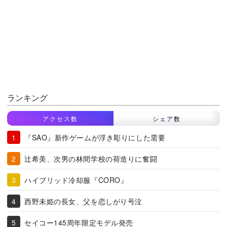
ランキング
アクセス数
シェア数
『SAO』新作ゲームが浮き彫りにした需要
辻希美、次男の林間学校の荷造りに奮闘
ハイブリッド冷却服『CORO』
西野未姫の長女、父を恋しがり号泣
セイコー145周年限定モデル発売