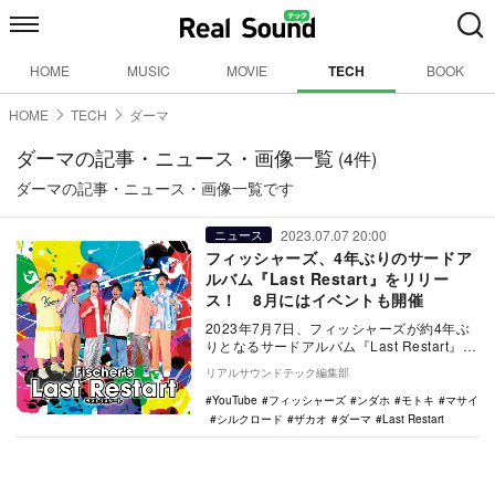
HOME
MUSIC
MOVIE
TECH
BOOK
HOME
TECH
ダーマ
ダーマの記事・ニュース・画像一覧
(4件)
ダーマの記事・ニュース・画像一覧です
2023.07.07 20:00
ニュース
フィッシャーズ、4年ぶりのサードア
ルバム『Last Restart』をリリー
ス！ 8月にはイベントも開催
2023年7月7日、フィッシャーズが約4年ぶ
りとなるサードアルバム『Last Restart』を
リリースを発表。同時にリリースイ…
リアルサウンドテック編集部
YouTube
フィッシャーズ
ンダホ
モトキ
マサイ
シルクロード
ザカオ
ダーマ
Last Restart