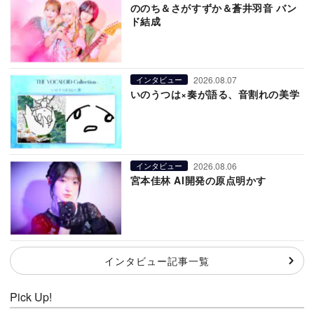
ののち＆さがすずか＆蒼井羽音 バン
ド結成
2026.08.07
インタビュー
いのうつは×奏が語る、音割れの美学
2026.08.06
インタビュー
宮本佳林 AI開発の原点明かす
インタビュー記事一覧
Pick Up!