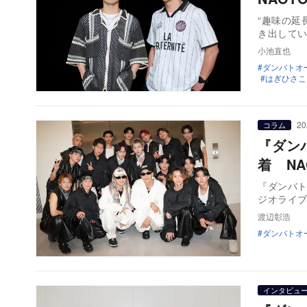
“趣味の延
き出して
小池直也
ダンバトオーデ
はぎひさこ
20
コラム
『ダン
着 NA
『ダンバト
ジオライ
渡辺彰浩
ダンバトオーデ
インタビュ