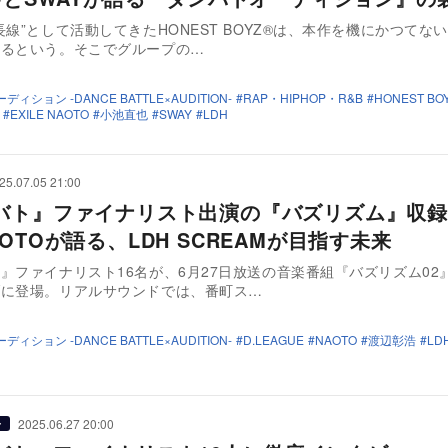
長線”として活動してきたHONEST BOYZ®︎は、本作を機にかつてな
いるという。そこでグループの…
ィション -DANCE BATTLE×AUDITION-
RAP・HIPHOP・R&B
HONEST BOY
EXILE NAOTO
小池直也
SWAY
LDH
25.07.05 21:00
バト』ファイナリスト出演の『バズリズム』収録
OTOが語る、LDH SCREAMが目指す未来
』ファイナリスト16名が、6月27日放送の音楽番組『バズリズム02
ブに登場。リアルサウンドでは、番町ス…
ィション -DANCE BATTLE×AUDITION-
D.LEAGUE
NAOTO
渡辺彰浩
LD
2025.06.27 20:00
ー