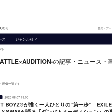
BOOK
音楽・アー
ース
ジャンル別
N-
の記事・ニュース・
TLE×AUDITION-
ース・画像一覧です
2025.08.07 19:00
ー
ST BOYZ®︎が描く一人ひとりの“第一歩” EXILE
TOとSWAYが語る『ダンバトオーディション』の