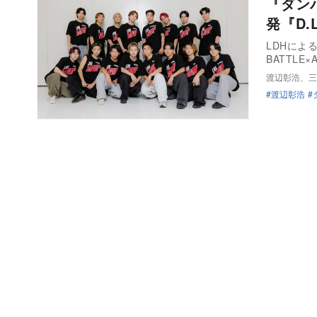
『ダン
発『D
LDHによる
BATTLE×
渡辺彰浩、三
渡辺彰浩