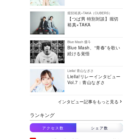
堀切裕真×TAKA（CUBERS）
【つば男 特別対談】堀切
裕真×TAKA
Blue Mash 優斗
Blue Mash、“青春”を歌い
続ける覚悟
Liella! 青山なぎさ
Liella!リレーインタビュー
Vol.7：青山なぎさ
インタビュー記事をもっと見る
ランキング
アクセス数
シェア数