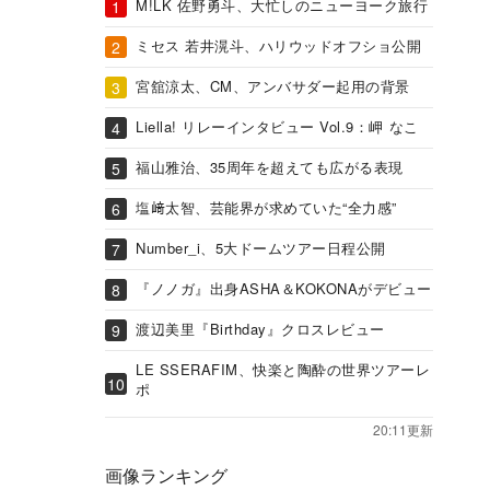
M!LK 佐野勇斗、大忙しのニューヨーク旅行
ミセス 若井滉斗、ハリウッドオフショ公開
宮舘涼太、CM、アンバサダー起用の背景
Liella! リレーインタビュー Vol.9：岬 なこ
福山雅治、35周年を超えても広がる表現
塩﨑太智、芸能界が求めていた“全力感”
Number_i、5大ドームツアー日程公開
『ノノガ』出身ASHA＆KOKONAがデビュー
渡辺美里『Birthday』クロスレビュー
LE SSERAFIM、快楽と陶酔の世界ツアーレ
ポ
20:11更新
画像ランキング