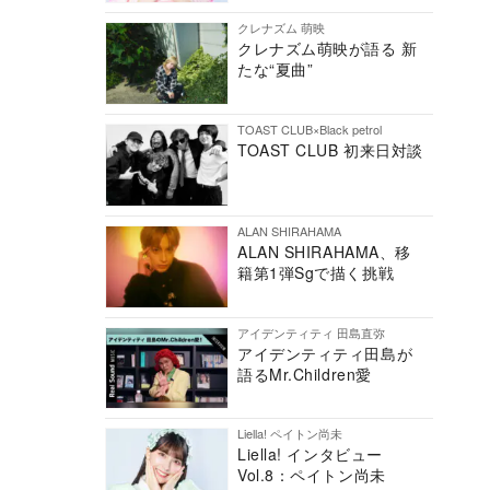
クレナズム 萌映
クレナズム萌映が語る 新
たな“夏曲”
TOAST CLUB×Black petrol
TOAST CLUB 初来日対談
ALAN SHIRAHAMA
ALAN SHIRAHAMA、移
籍第1弾Sgで描く挑戦
アイデンティティ 田島直弥
アイデンティティ田島が
語るMr.Children愛
Liella! ペイトン尚未
Liella! インタビュー
Vol.8：ペイトン尚未