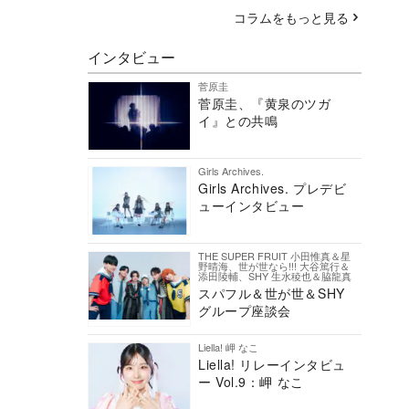
コラムをもっと見る
インタビュー
菅原圭
菅原圭、『黄泉のツガ
イ』との共鳴
Girls Archives.
Girls Archives. プレデビ
ューインタビュー
THE SUPER FRUIT 小田惟真＆星
野晴海、世が世なら!!! 大谷篤行＆
添田陵輔、SHY 生水稜也＆脇龍真
スパフル＆世が世＆SHY
グループ座談会
Liella! 岬 なこ
Liella! リレーインタビュ
ー Vol.9：岬 なこ