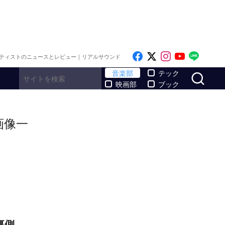
Like on Facebook
Follow on x
Follow on I
Follow o
Follo
ティストのニュースとレビュー｜リアルサウンド
サ
音楽部
テック
映画部
ブック
画像一
裏側