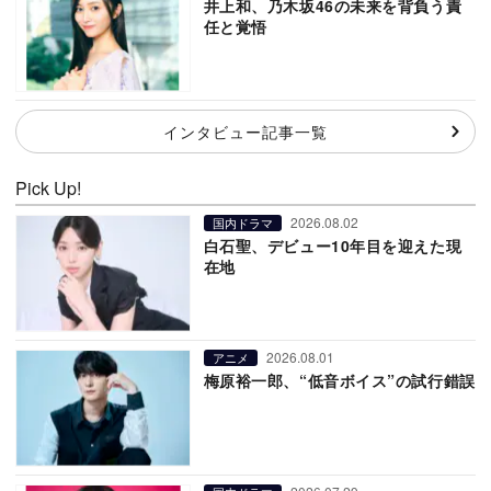
井上和、乃木坂46の未来を背負う責
任と覚悟
インタビュー記事一覧
Pick Up!
2026.08.02
国内ドラマ
白石聖、デビュー10年目を迎えた現
在地
2026.08.01
アニメ
梅原裕一郎、“低音ボイス”の試行錯誤