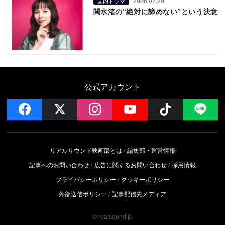
2026.07.29
国内ドラマ
関水渚の“絶対に諦めない”という決意
公式アカウント
facebook
x
instagram
YouTube
Follow on 
LI
リアルサウンド映画部とは
編集部・運営情報
記事へのお問い合わせ
広告に関するお問い合わせ
採用情報
プライバシーポリシー
クッキーポリシー
外部送信ポリシー
記事配信先メディア
© realsound.jp