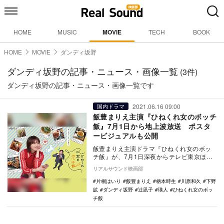
HOME
MUSIC
MOVIE
TECH
BOOK
HOME
MOVIE
ダンディ坂野
ダンディ坂野の記事・ニュース・画像一覧
(3件)
ダンディ坂野の記事・ニュース・画像一覧です
2021.06.16 09:00
国内ドラマ
飯豊まりえ主演『ひねくれ女のボッチ
飯』7月1日から地上波放送 ポスタ
ービジュアルも公開
飯豊まりえ主演ドラマ『ひねくれ女のボッ
チ飯』が、7月1日深夜からテレビ東京ほか
にて地上波放送されることが決定。あわせ
リアルサウンド映画部
てポスタービ…
片桐はいり
飯豊まりえ
柄本時生
川原和久
下野
紘
ダンディ坂野
辻凪子
瑛人
ひねくれ女のボッ
チ飯