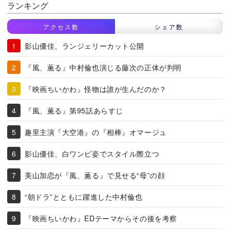
ランキング
アクセス数
シェア数
影山優佳、ランジェリーカット公開
『風、薫る』中村倫也演じる藤次の正体が判明
『映画ちいかわ』怪物は誰が生んだのか？
『風、薫る』第95話あらすじ
趣里主演『大空港』の『相棒』オマージュ
影山優佳、白ワンピ姿でスタイル際立つ
美山加恋が『風、薫る』で見せる“母”の顔
“朝ドラ”とともに躍進した中村倫也
『映画ちいかわ』EDテーマからその後を考察