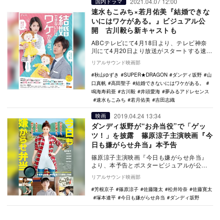
2021.04.07 12:00
国内ドラマ
速水もこみち×若月佑美『結婚できな
いにはワケがある。』ビジュアル公
開 古川毅ら新キャストも
ABCテレビにて4月18日より、テレビ神奈
川にて4月20日より放送がスタートする速水
もこみち主演ドラマ『結婚できないにはワ
リアルサウンド映画部
ケがあ…
秋山ゆずき
SUPER★DRAGON
ダンディ坂野
山
口真帆
高田聖子
結婚できないにはワケがある。
鳴海寿莉亜
古川毅
井頭愛海
夢みるアドレセンス
速水もこみち
若月佑美
吉田志織
2019.04.24 13:34
映画
ダンディ坂野が“お弁当役”で「ゲッ
ツ！」を披露 篠原涼子主演映画『今
日も嫌がらせ弁当』本予告
篠原涼子主演映画『今日も嫌がらせ弁当』
より、本予告とポスタービジュアルが公開
された。 本作は、2015年に『Amebaブ
リアルサウンド映画部
ログ…
芳根京子
篠原涼子
佐藤隆太
松井玲奈
佐藤寛太
塚本連平
今日も嫌がらせ弁当
ダンディ坂野