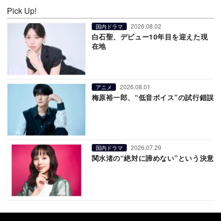
Pick Up!
2026.08.02
国内ドラマ
白石聖、デビュー10年目を迎えた現
在地
2026.08.01
アニメ
梅原裕一郎、“低音ボイス”の試行錯誤
2026.07.29
国内ドラマ
関水渚の“絶対に諦めない”という決意