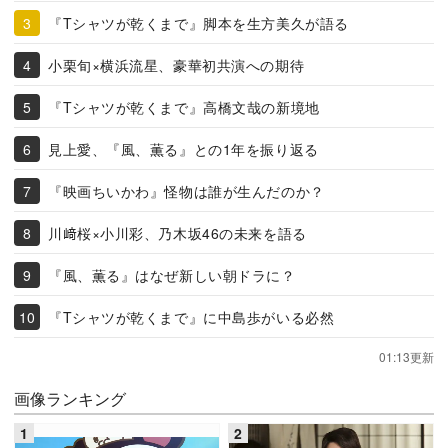
『Tシャツが乾くまで』脚本を生方美久が語る
小栗旬×横浜流星、豪華初共演への期待
『Tシャツが乾くまで』高橋文哉の新境地
見上愛、『風、薫る』との1年を振り返る
『映画ちいかわ』怪物は誰が生んだのか？
川﨑桜×小川彩、乃木坂46の未来を語る
『風、薫る』はなぜ新しい朝ドラに？
『Tシャツが乾くまで』に中島歩がいる必然
01:13更新
画像ランキング