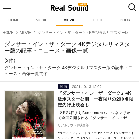
HOME
MUSIC
MOVIE
TECH
BOOK
HOME
MOVIE
ダンサー・イン・ザ・ダーク 4Kデジタルリマスター版
ダンサー・イン・ザ・ダーク 4Kデジタルリマスタ
ー版の記事・ニュース・画像一覧
(2件)
ダンサー・イン・ザ・ダーク 4Kデジタルリマスター版の記事・ニ
ュース・画像一覧です
2021.10.13 12:00
映画
『ダンサー・イン・ザ・ダーク』4K
版ポスター公開 一夜限りの200名限
定先行上映会も
12月24日よりBunkamuraル・シネマほかに
て全国公開される『ダンサー・イン・ザ・
ダーク』4K版ポスタービジュアルが公開
リアルサウンド映画部
さ…
ラース・フォン・トリアー
ビョーク
ダンサー・イ
ン・ザ・ダーク
ダンサー・イン・ザ・ダーク 4Kデジ