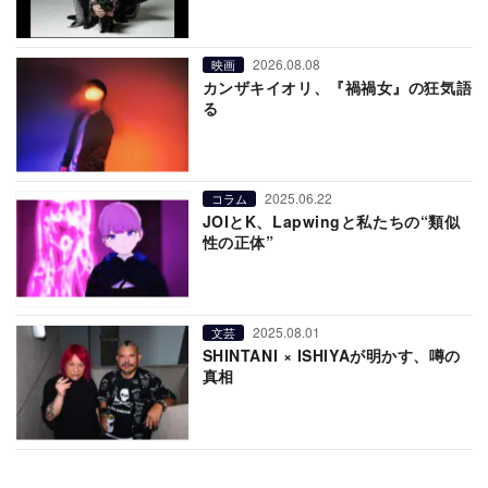
2026.08.08
映画
カンザキイオリ、『禍禍女』の狂気語
る
2025.06.22
コラム
JOIとK、Lapwingと私たちの“類似
性の正体”
2025.08.01
文芸
SHINTANI × ISHIYAが明かす、噂の
真相