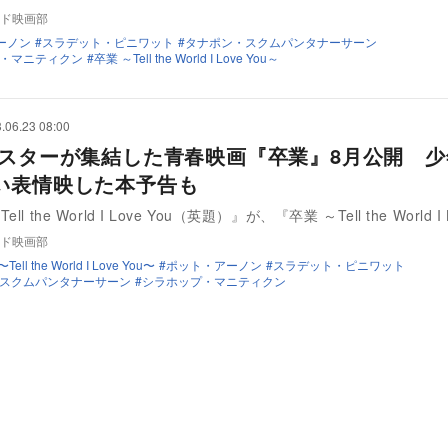
ド映画部
ーノン
スラデット・ピニワット
タナポン・スクムパンタナーサーン
・マニティクン
卒業 ～Tell the World I Love You～
.06.23 08:00
Lスターが集結した青春映画『卒業』8月公開 
い表情映した本予告も
l the World I Love You（英題）』が、『卒業 ～Tell the World I 
ド映画部
Tell the World I Love You〜
ポット・アーノン
スラデット・ピニワット
スクムパンタナーサーン
シラホップ・マニティクン