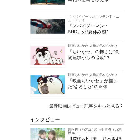
『スパイダーマン：ブランド・ニ
ュー・デイ
『スパイダーマン：
BND』の“夏休み感”
映画ちいかわ 人魚の島のひみつ
『ちいかわ』の怖さは“食
物連鎖からの追放”？
映画ちいかわ 人魚の島のひみつ
『映画ちいかわ』が描い
た“恐ろしさ”の正体
最新映画レビュー記事をもっと見る
インタビュー
川﨑桜（乃木坂46）×小川彩（乃木
坂46）
川﨑桜×小川彩、乃木坂46