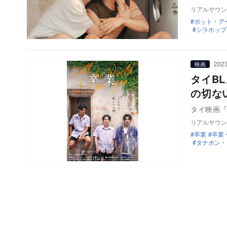
リアルサウン
ポット・ア
シラホップ
2023
映画
タイB
の切な
タイ映画『Tel
リアルサウン
卒業
卒業 〜
タナポン・