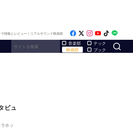
Like on Facebook
Follow on x
Follow on Inst
Follow on Y
Follow on
Follo
ラマ情報とレビュー｜リアルサウンド映画部
サ
音楽部
テック
映画部
ブック
インタビュ
、シラホッ