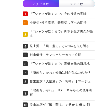
アクセス数
シェア数
『Tシャツが乾くまで』充の帰還の意味
小栗旬×横浜流星、豪華初共演への期待
『Tシャツが乾くまで』脚本を生方美久が語
る
見上愛、『風、薫る』との1年を振り返る
影山優佳、ランジェリーカット公開
『Tシャツが乾くまで』高橋文哉の新境地
『映画ちいかわ』怪物は誰が生んだのか？
趣里主演『大空港』の『相棒』オマージュ
『映画ちいかわ』EDテーマからその後を考
察
美山加恋が『風、薫る』で見せる“母”の顔