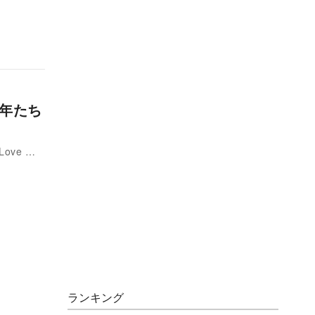
少年たち
Love …
ランキング