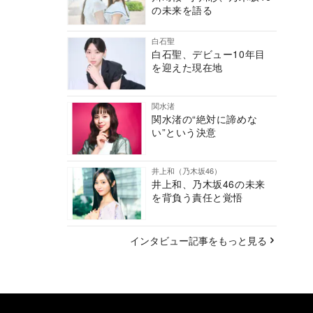
の未来を語る
白石聖
白石聖、デビュー10年目
を迎えた現在地
関水渚
関水渚の“絶対に諦めな
い”という決意
井上和（乃木坂46）
井上和、乃木坂46の未来
を背負う責任と覚悟
インタビュー記事をもっと見る