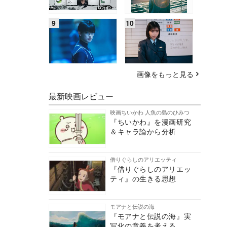
画像をもっと見る
最新映画レビュー
映画ちいかわ 人魚の島のひみつ
『ちいかわ』を漫画研究
＆キャラ論から分析
借りぐらしのアリエッティ
『借りぐらしのアリエッ
ティ』の生きる思想
モアナと伝説の海
『モアナと伝説の海』実
写化の意義を考える