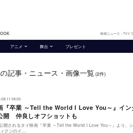
BOOK
映画ニュース・TVド
アニメ
舞台
プレゼント
の記事・ニュース・画像一覧
ン
(2件)
.08.11 09:00
卒業 ～Tell the World I Love You～』
公開 仲良しオフショットも
公開されるタイ映画『卒業 ～Tell the World I Love You～』より
ティクンのイ…