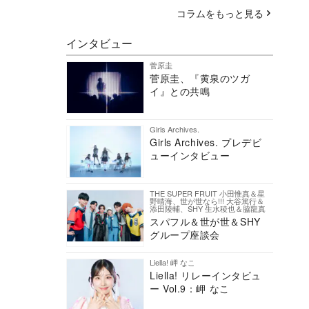
コラムをもっと見る
インタビュー
菅原圭
菅原圭、『黄泉のツガ
イ』との共鳴
Girls Archives.
Girls Archives. プレデビ
ューインタビュー
THE SUPER FRUIT 小田惟真＆星
野晴海、世が世なら!!! 大谷篤行＆
添田陵輔、SHY 生水稜也＆脇龍真
スパフル＆世が世＆SHY
グループ座談会
Liella! 岬 なこ
Liella! リレーインタビュ
ー Vol.9：岬 なこ