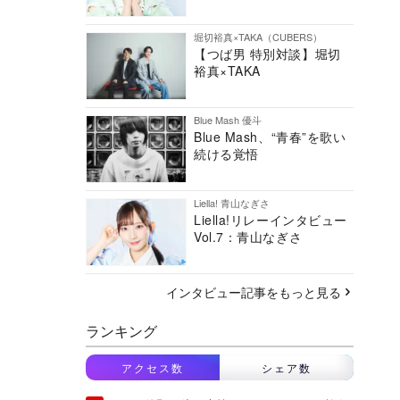
堀切裕真×TAKA（CUBERS）
【つば男 特別対談】堀切
裕真×TAKA
Blue Mash 優斗
Blue Mash、“青春”を歌い
続ける覚悟
Liella! 青山なぎさ
Liella!リレーインタビュー
Vol.7：青山なぎさ
インタビュー記事をもっと見る
ランキング
アクセス数
シェア数