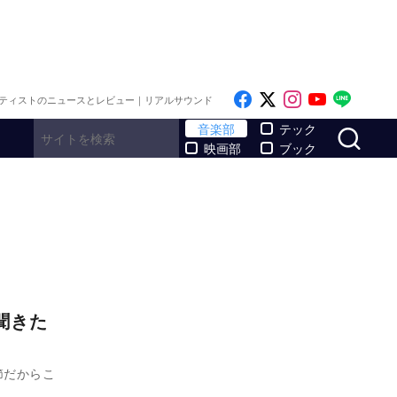
Like on Facebook
Follow on x
Follow on I
Follow o
Follo
ティストのニュースとレビュー｜リアルサウンド
サ
音楽部
テック
映画部
ブック
そ聞きた
節だからこ