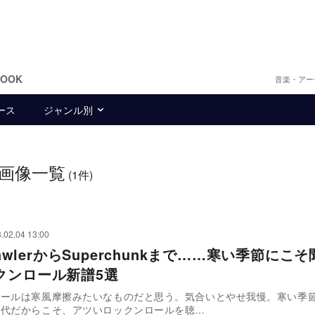
BOOK
音楽・アー
ース
ジャンル別
画像一覧
(1件)
.02.04 13:00
crawlerからSuperchunkまで……寒い季節にこ
クンロール新譜5選
ロールは寒風摩擦みたいなものだと思う。気合いとやせ我慢。寒い季
時代だからこそ、アツいロックンロールを聴…