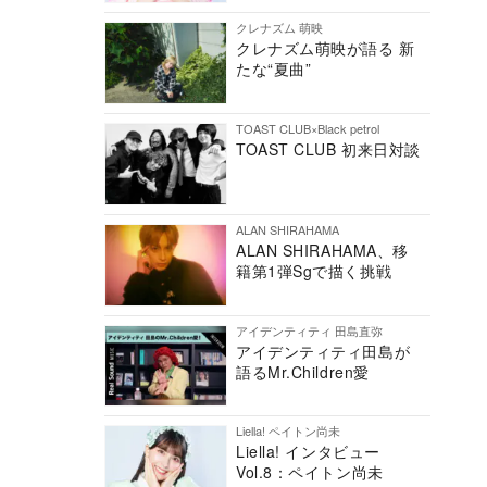
クレナズム 萌映
クレナズム萌映が語る 新
たな“夏曲”
TOAST CLUB×Black petrol
TOAST CLUB 初来日対談
ALAN SHIRAHAMA
ALAN SHIRAHAMA、移
籍第1弾Sgで描く挑戦
アイデンティティ 田島直弥
アイデンティティ田島が
語るMr.Children愛
Liella! ペイトン尚未
Liella! インタビュー
Vol.8：ペイトン尚未