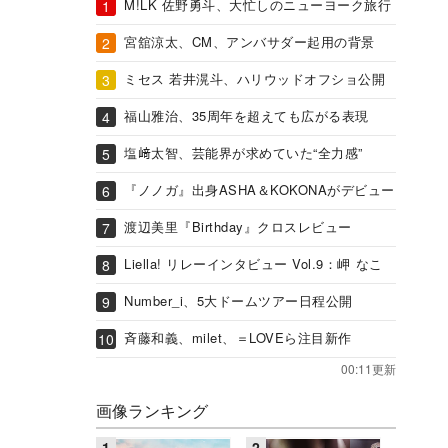
M!LK 佐野勇斗、大忙しのニューヨーク旅行
宮舘涼太、CM、アンバサダー起用の背景
ミセス 若井滉斗、ハリウッドオフショ公開
福山雅治、35周年を超えても広がる表現
塩﨑太智、芸能界が求めていた“全力感”
『ノノガ』出身ASHA＆KOKONAがデビュー
渡辺美里『Birthday』クロスレビュー
Liella! リレーインタビュー Vol.9：岬 なこ
Number_i、5大ドームツアー日程公開
斉藤和義、milet、＝LOVEら注目新作
00:11更新
画像ランキング