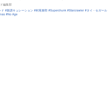
ド編集部
ンド
新譜キュレーション
村尾泰郎
Superchunk
Starcrawler
タイ・セガール
anas
No Age