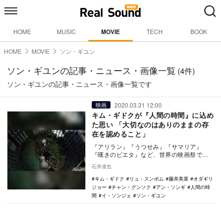
HOME
MUSIC
MOVIE
TECH
BOOK
HOME
MOVIE
ソン・ギユン
ソン・ギユンの記事・ニュース・画像一覧
(4件)
ソン・ギユンの記事・ニュース・画像一覧です
2020.03.31 12:00
映画
キム・ギドクが『人間の時間』に込め
た思い 「大切なのはありのままの存
在を認めること」
『アリラン』『うつせみ』『サマリア』
『嘆きのピエタ』など、世界の映画祭で
数々の賞に輝く作品を送り出してきた映画
石井達也
界の異端児キム・ギ…
キム・ギドク
リュ・スンボム
藤井美菜
オダギリ
ジョー
チャン・グンソク
アン・ソンギ
人間の時
間
イ・ソンジェ
ソン・ギユン