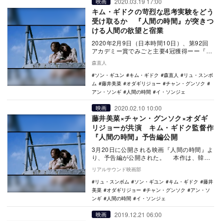
2020.03.19 17:00
映画
キム・ギドクの苛烈な思考実験をどう
受け取るか 『人間の時間』が突きつ
ける人間の欲望と宿業
2020年2月9日（日本時間10日）、第92回
アカデミー賞でみごと主要4冠獲得ーー『パ
ラサイト 半地下の家族』（2019年）で堂…
森直人
ソン・ギユン
キム・ギドク
森直人
リュ・スンボ
ム
藤井美菜
オダギリジョー
チャン・グンソク
アン・ソンギ
人間の時間
イ・ソンジェ
2020.02.10 10:00
映画
藤井美菜×チャン・グンソク×オダギ
リジョーが共演 キム・ギドク監督作
『人間の時間』予告編公開
3月20日に公開される映画『人間の時間』よ
り、予告編が公開された。 本作は、韓国
の異端児キム・ギドク監督による不穏で過
リアルサウンド映画部
激なフ…
リュ・スンボム
ソン・ギユン
キム・ギドク
藤井
美菜
オダギリジョー
チャン・グンソク
アン・ソ
ンギ
人間の時間
イ・ソンジェ
2019.12.21 06:00
映画