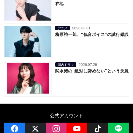
在地
2026.08.01
アニメ
梅原裕一郎、“低音ボイス”の試行錯誤
2026.07.29
国内ドラマ
関水渚の“絶対に諦めない”という決意
公式アカウント
facebook
x
instagram
YouTube
Follow on 
LI