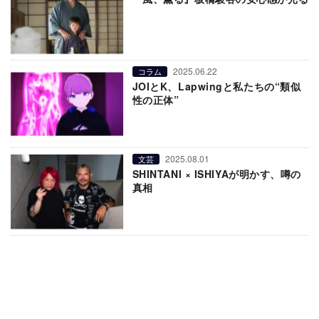
2025.06.22
コラム
JOIとK、Lapwingと私たちの“類似
性の正体”
2025.08.01
文芸
SHINTANI × ISHIYAが明かす、噂の
真相