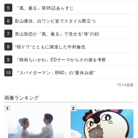
『風、薫る』第95話あらすじ
影山優佳、白ワンピ姿でスタイル際立つ
美山加恋が『風、薫る』で見せる“母”の顔
“朝ドラ”とともに躍進した中村倫也
『映画ちいかわ』EDテーマからその後を考察
『スパイダーマン：BND』の“夏休み感”
15:14更新
画像ランキング