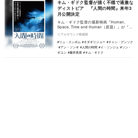
キム・ギドク監督が描く不穏で過激な
ディストピア 『人間の時間』来年3
月公開決定
キム・ギドク監督の最新映画『Human,
Space, Time and Human（原題）』が『人
間の時間』の邦題で、2020…
リアルサウンド映画部
リュ・スンボム
オダギリジョー
チャン・グンソク
アン・ソンギ
人間の時間
イ・ソンジェ
ソン・
ギユン
藤井美菜
キム・ギドク