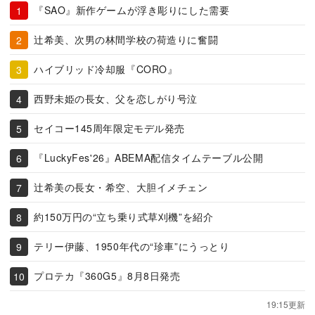
『SAO』新作ゲームが浮き彫りにした需要
辻希美、次男の林間学校の荷造りに奮闘
ハイブリッド冷却服『CORO』
西野未姫の長女、父を恋しがり号泣
セイコー145周年限定モデル発売
『LuckyFes'26』ABEMA配信タイムテーブル公開
辻希美の長女・希空、大胆イメチェン
約150万円の“立ち乗り式草刈機”を紹介
テリー伊藤、1950年代の“珍車”にうっとり
プロテカ『360G5』8月8日発売
19:15更新