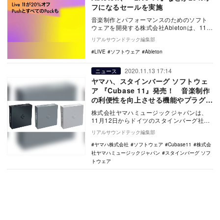
フになるセールを実施
音楽制作とパフォーマンスのためのソフト
ウェアを開発する株式会社Abletonは、11月
15日から期間限定で、Live、Push、…
リアルサウンドテック編集部
LIVE
ソフトウェア
Ableton
2020.11.13 17:14
ニュース
ヤマハ、スタインバーグ ソフトウェ
ア 『Cubase 11』発売！ 音楽制作
の利便性を向上させる機能やプラグイ
ンを追加
株式会社ヤマハミュージックジャパンは、
11月12日からドイツのスタインバーグ社が
開発した、音楽制作用DAW・ソフトウェア
リアルサウンドテック編集部
『Cub…
ヤマハ株式会社
ソフトウェア
Cubase11
株式会
社ヤマハミュージックジャパン
スタインバーグ ソフ
トウェア