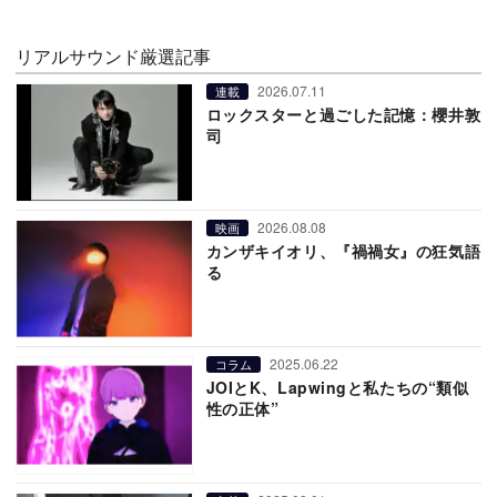
リアルサウンド厳選記事
2026.07.11
連載
ロックスターと過ごした記憶：櫻井敦
司
2026.08.08
映画
カンザキイオリ、『禍禍女』の狂気語
る
2025.06.22
コラム
JOIとK、Lapwingと私たちの“類似
性の正体”