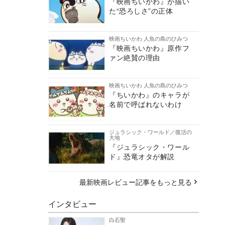
『映画ちいかわ』が描い
た“恐ろしさ”の正体
映画ちいかわ 人魚の島のひみつ
『映画ちいかわ』原作フ
ァン絶賛の理由
映画ちいかわ 人魚の島のひみつ
『ちいかわ』のキャラが
名前で呼ばれないわけ
ジュラシック・ワールド／復活の
大地
『ジュラシック・ワール
ド』恐竜オタが解説
最新映画レビュー記事をもっと見る
インタビュー
白石聖