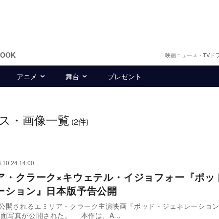
BOOK
映画ニュース・TVド
アニメ
舞台
プレゼント
ス・画像一覧
(2件)
.10.24 14:00
ア・クラーク×キウェテル・イジョフォー『ポッ
ーション』日本版予告公開
に公開されるエミリア・クラーク主演映画『ポッド・ジェネレーショ
場面写真が公開された。 本作は、A…