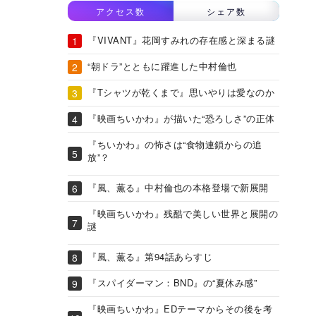
アクセス数
シェア数
『VIVANT』花岡すみれの存在感と深まる謎
“朝ドラ”とともに躍進した中村倫也
『Tシャツが乾くまで』思いやりは愛なのか
『映画ちいかわ』が描いた“恐ろしさ”の正体
『ちいかわ』の怖さは“食物連鎖からの追
放”？
『風、薫る』中村倫也の本格登場で新展開
『映画ちいかわ』残酷で美しい世界と展開の
謎
『風、薫る』第94話あらすじ
『スパイダーマン：BND』の“夏休み感”
『映画ちいかわ』EDテーマからその後を考