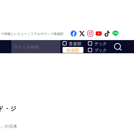
Like on Facebook
Follow on x
Follow on Inst
Follow on Y
Follow on
Follo
ラマ情報とレビュー｜リアルサウンド映画部
サ
音楽部
テック
映画部
ブック
ド・ジ
ン』の日本