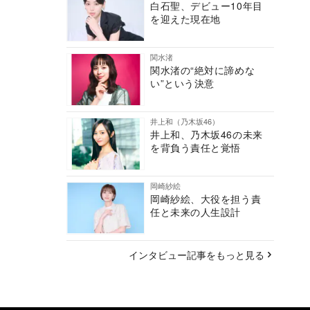
白石聖、デビュー10年目
を迎えた現在地
関水渚
関水渚の“絶対に諦めな
い”という決意
井上和（乃木坂46）
井上和、乃木坂46の未来
を背負う責任と覚悟
岡崎紗絵
岡崎紗絵、大役を担う責
任と未来の人生設計
インタビュー記事をもっと見る