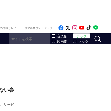
Like on Facebook
Follow on x
Follow on Inst
Follow on Y
Follow on
Follo
メの情報とレビュー｜リアルサウンド テック
サ
音楽部
テック
映画部
ブック
えない参
」。サービ