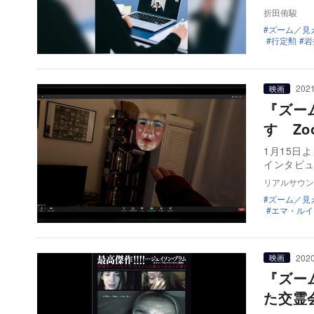
折田侑駿
ズーム／見
行定勲
岩
2021
映画
『ズー
す Z
1月15日
インタビ
リアルサウン
ズーム／見
エマ・ルイ
2020
映画
『ズー
た交霊