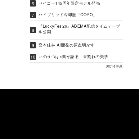
セイコー145周年限定モデル発売
ハイブリッド冷却服『CORO』
『LuckyFes'26』ABEMA配信タイムテーブ
ル公開
宮本佳林 AI開発の原点明かす
いのうつは×奏が語る、音割れの美学
00:14更新