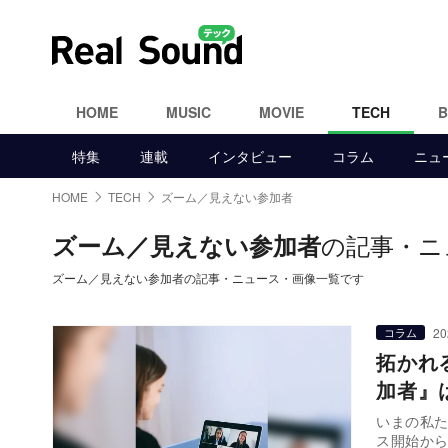
HOME
MUSIC
MOVIE
TECH
特集
連載
インタビュー
コラム
ニュ
HOME
TECH
ズーム／見えない参加者
の記事・ニ
ズーム／見えない参加者
ズーム／見えない参加者の記事・ニュース・画像一覧です
20
コラム
拓かれ
加者』
いまの私た
ス開始から