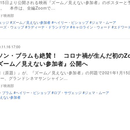
1月15日より公開される映画『ズーム／見えない参加者』のポスターと
公開された。 本作は、全編Zoomで…
ド映画部
ェッジ
ズーム／見えない参加者
ヘイリー・ビショップ
ジェマ・ムーア
ーズ・ウェッブ
ラディーナ・ドランドヴァ
キャロライン・ウォード
エドワー
.11.16 17:00
ソン・ブラムも絶賛！ コロナ禍が生んだ初のZo
ズーム／見えない参加者』公開へ
st（原題）』が、『ズーム／見えない参加者』の邦題で2021年1月15
リー、グランドシネマサンシャイン…
ド映画部
・ブラム
ヘイリー・ビショップ
ロブ・サヴェッジ
ジェマ・ムーア
えない参加者