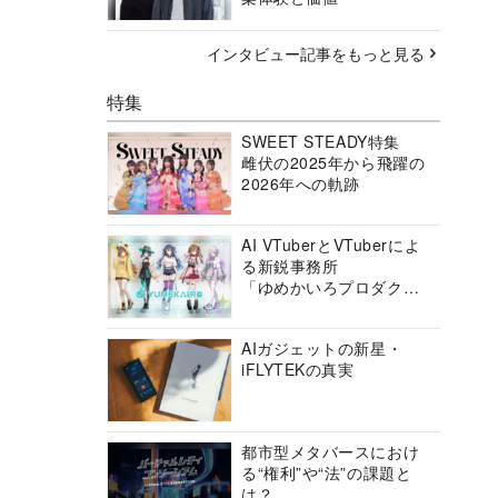
インタビュー記事をもっと見る
特集
SWEET STEADY特集
雌伏の2025年から飛躍の
2026年への軌跡
AI VTuberとVTuberによ
る新鋭事務所
「ゆめかいろプロダクシ
ョン」の挑戦に迫る
AIガジェットの新星・
iFLYTEKの真実
都市型メタバースにおけ
る“権利”や“法”の課題と
は？