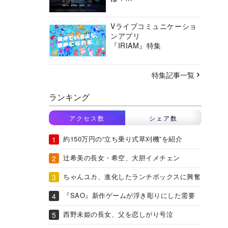
バーチャルシティコンソ
ーシアムの挑戦に迫る
Vライブコミュニケーショ
ンアプリ
『IRIAM』特集
特集記事一覧
ランキング
アクセス数
シェア数
約150万円の“立ち乗り式草刈機”を紹介
辻希美の長女・希空、大胆イメチェン
ちゃんユカ、進化したランチボックスに興奮
『SAO』新作ゲームが浮き彫りにした需要
西野未姫の長女、父を恋しがり号泣