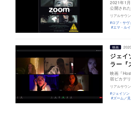
2021年
リアルサウン
ロブ・サヴ
エマ・ルイ
2020
映画
ジェイ
ラー『
映画『Ho
宿ピカデ
リアルサウン
ジェイソン
ズーム／見