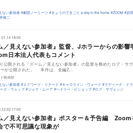
えない参加者
劇団ノーミーツ
きょうのできごと a day in the home
ZOOM
折
井俊二
.01.14 18:00
ム／見えない参加者』監督、Jホラーからの影響
oom日本法人代表もコメント
より公開される『ズーム／見えない参加者』の監督を務めたロブ・サ
ューが公開された。 本作は、全編Z…
ド映画部
えない参加者
エドワード・リナード
キャロライン・ウォード
ラディーナ・ドラ
ーズ・ウェッブ
ジェマ・ムーア
ヘイリー・ビショップ
ロブ・サヴェッジ
.12.03 17:00
ム／見えない参加者』ポスター＆予告編 Zoom
会で不可思議な現象が