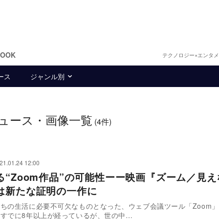
BOOK
テクノロジー×エンタ
ース
ジャンル別
ュース・画像一覧
(4件)
21.01.24 12:00
る“Zoom作品”の可能性ーー映画『ズーム／見
は新たな証明の一作に
ちの生活に必要不可欠なものとなった、ウェブ会議ツール「Zoom
すでに8年以上が経っているが、世の中…