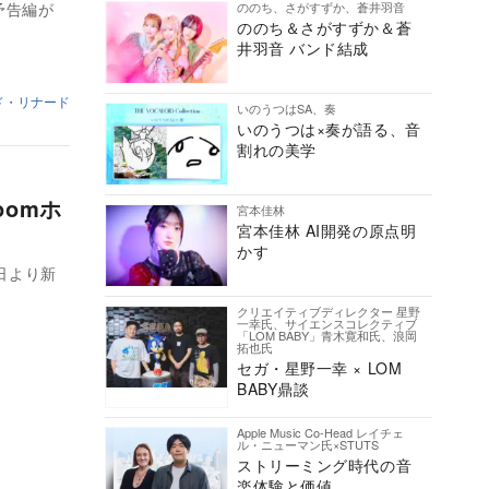
ののち、さがすずか、蒼井羽音
予告編が
ののち＆さがすずか＆蒼
井羽音 バンド結成
ド・リナード
いのうつはSA、奏
いのうつは×奏が語る、音
割れの美学
omホ
宮本佳林
宮本佳林 AI開発の原点明
かす
日より新
クリエイティブディレクター 星野
一幸氏、サイエンスコレクティブ
「LOM BABY」青木寛和氏、浪岡
拓也氏
セガ・星野一幸 × LOM
BABY鼎談
Apple Music Co-Head レイチェ
ル・ニューマン氏×STUTS
ストリーミング時代の音
楽体験と価値