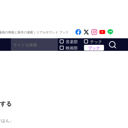
Like on Facebook
Follow on x
Follow on I
Follow o
Follo
漫画の情報と新作の連載｜リアルサウンド ブック
サ
音楽部
テック
映画部
ブック
する
ごはん」