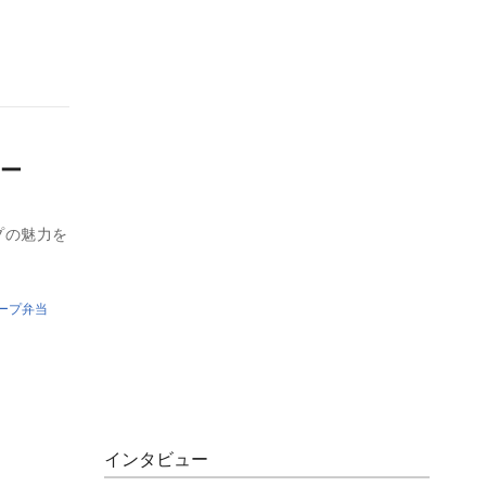
ー
プの魅力を
ープ弁当
インタビュー