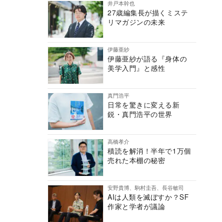
井戸本幹也
27歳編集長が描くミステ
リマガジンの未来
伊藤亜紗
伊藤亜紗が語る『身体の
美学入門』と感性
真門浩平
日常を驚きに変える新
鋭・真門浩平の世界
高橋孝介
積読を解消！半年で1万個
売れた本棚の秘密
安野貴博、駒村圭吾、長谷敏司
AIは人類を滅ぼすか？SF
作家と学者が議論