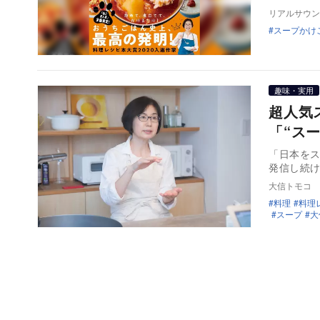
リアルサウン
スープかけ
趣味・実用
超人気
「“ス
「日本をス
発信し続
大信トモコ
料理
料理
スープ
大