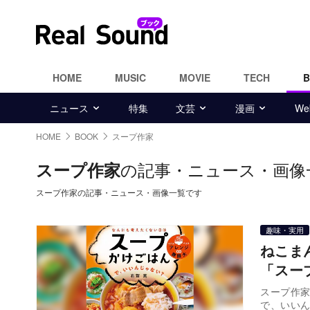
HOME
MUSIC
MOVIE
TECH
ニュース
特集
文芸
漫画
W
HOME
BOOK
スープ作家
の記事・ニュース・画像
スープ作家
スープ作家の記事・ニュース・画像一覧です
趣味・実用
ねこま
「スー
スープ作
で、いいん