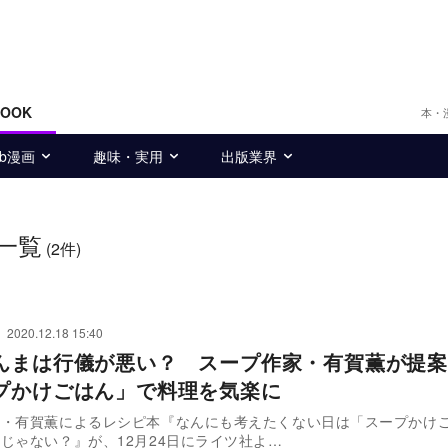
BOOK
本・
eb漫画
趣味・実用
出版業界
一覧
(2件)
2020.12.18 15:40
んまは行儀が悪い？ スープ作家・有賀薫が提案
プかけごはん」で料理を気楽に
家・有賀薫によるレシピ本『なんにも考えたくない日は「スープかけ
じゃない？』が、12月24日にライツ社よ…