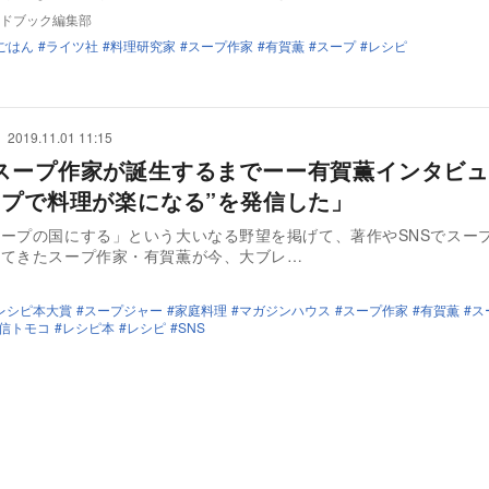
ドブック編集部
ごはん
ライツ社
料理研究家
スープ作家
有賀薫
スープ
レシピ
2019.11.01 11:15
スープ作家が誕生するまでーー有賀薫インタビュ
ープで料理が楽になる”を発信した」
ープの国にする」という大いなる野望を掲げて、著作やSNSでスー
けてきたスープ作家・有賀薫が今、大ブレ…
レシピ本大賞
スープジャー
家庭料理
マガジンハウス
スープ作家
有賀薫
ス
信トモコ
レシピ本
レシピ
SNS