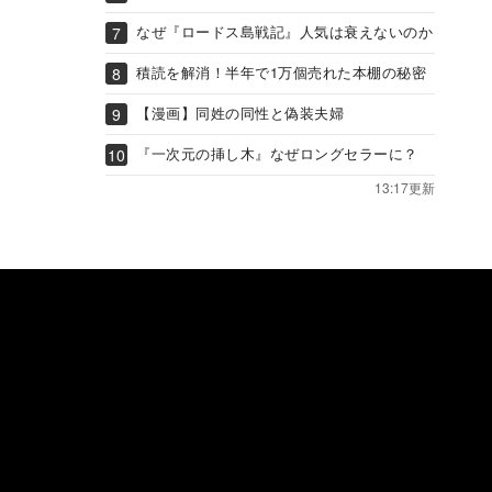
なぜ『ロードス島戦記』人気は衰えないのか
積読を解消！半年で1万個売れた本棚の秘密
【漫画】同姓の同性と偽装夫婦
『一次元の挿し木』なぜロングセラーに？
13:17更新