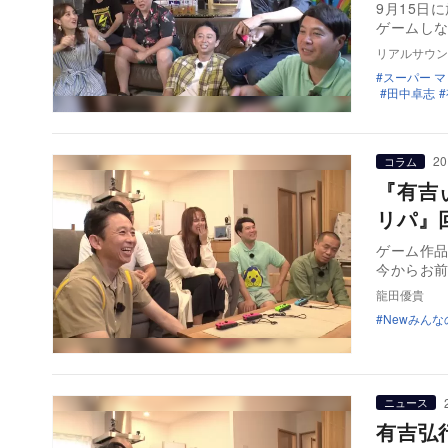
9月15日
ゲームし
リアルサウン
スーパー 
田中卓志
20
コラム
『有吉
リパ』
ゲーム作品
今からお
龍田優貴
Newみん
ニュース
有吉弘