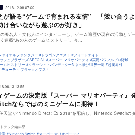
2018.12.09 07:00
ー
之が語る“ゲームで育まれる友情” 「競い合う
助け合いながら遊ぶのが好き」
きの著名人・文化人にインタビューし、ゲーム遍歴や現在の活動とゲ
く連載“あの人のゲームヒストリー”。今…
ファイナルファンタジー
ドラゴンクエスト
フォートナイト
シュブラザーズ SPECIAL
スーパー マリオパーティ
実況パワフルプロ野球
ームヒストリー
クラッシュ・バンディクー3 ぶっ飛び!世界一周
超魔界村
 デューティ ブラックオプス 4
18.06.13 13:55
ィゲームの決定版『スーパー マリオパーティ』
witchならではのミニゲームに期待！
天堂が“Nintendo Direct: E3 2018”を配信し、Nintendo Switc
ドテック編集部
天堂
Nintendo Switch
スーパー マリオパーティ