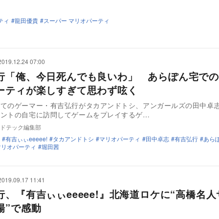
ティ
龍田優貴
スーパー マリオパーティ
2019.12.24 07:00
行「俺、今日死んでも良いわ」 あらぽん宅での
ーティが楽しすぎて思わず呟く
ってのゲーマー・有吉弘行がタカアンドトシ、アンガールズの田中卓
レントの自宅に訪問してゲームをプレイするゲ…
ドテック編集部
有吉ぃぃeeeee!
タカアンドトシ
マリオパーティ
田中卓志
有吉弘行
あら
マリオパーティ
堀田茜
2019.09.17 11:41
行、『有吉ぃぃeeeee!』北海道ロケに“高橋名
場”で感動