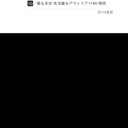
“着る氷水”水冷服をアウトドア119が発売
20:15更新