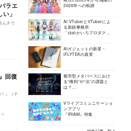
×バラエ
2026年への軌跡
しい」
AI VTuberとVTuberによ
お前んチで
る新鋭事務所
「ゆめかいろプロダクシ
ョン」の挑戦に迫る
AIガジェットの新星・
iFLYTEKの真実
ス』回復
都市型メタバースにおけ
る“権利”や“法”の課題と
は？
バーチャルシティコンソ
e！』（テ
ーシアムの挑戦に迫る
Vライブコミュニケーショ
ンアプリ
ティ
『IRIAM』特集
特集記事一覧