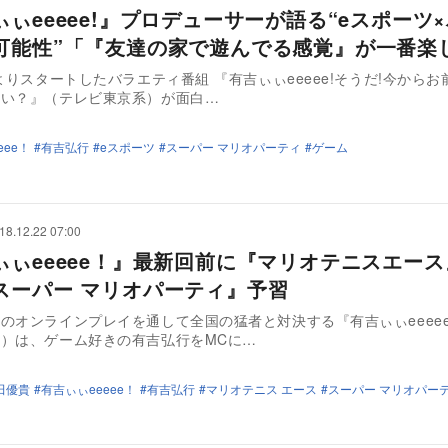
ぃぃeeeee!』プロデューサーが語る“eスポーツ
可能性”「『友達の家で遊んでる感覚』が一番楽
日よりスタートしたバラエティ番組 『有吉ぃぃeeeee!そうだ!今から
ない？』（テレビ東京系）が面白…
eee！
有吉弘行
eスポーツ
スーパー マリオパーティ
ゲーム
18.12.22 07:00
ぃぃeeeee！』最新回前に『マリオテニスエー
スーパー マリオパーティ』予習
のオンラインプレイを通して全国の猛者と対決する『有吉ぃぃeeee
）は、ゲーム好きの有吉弘行をMCに…
田優貴
有吉ぃぃeeeee！
有吉弘行
マリオテニス エース
スーパー マリオパー