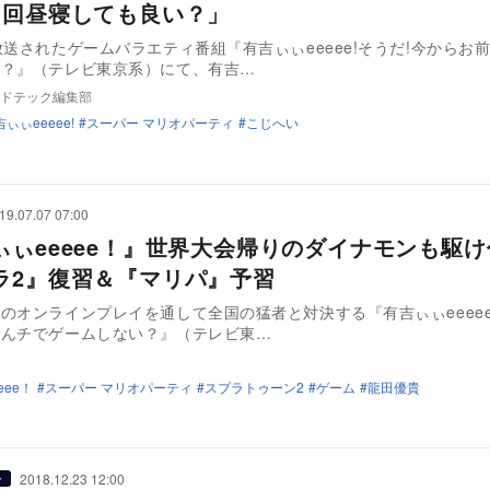
1回昼寝しても良い？」
放送されたゲームバラエティ番組『有吉ぃぃeeeee!そうだ!今からお
い？』（テレビ東京系）にて、有吉…
ドテック編集部
ぃぃeeeee!
スーパー マリオパーティ
こじへい
19.07.07 07:00
ぃぃeeeee！』世界大会帰りのダイナモンも駆
ラ2』復習＆『マリパ』予習
のオンラインプレイを通して全国の猛者と対決する『有吉ぃぃeeeee
前んチでゲームしない？』（テレビ東…
eee！
スーパー マリオパーティ
スプラトゥーン2
ゲーム
龍田優貴
2018.12.23 12:00
ー