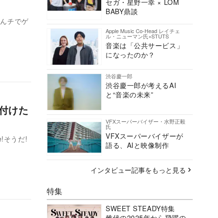
セガ・星野一幸 × LOM
BABY鼎談
前んチでゲ
Apple Music Co-Head レイチェ
ル・ニューマン氏×STUTS
音楽は「公共サービス」
になったのか？
渋谷慶一郎
渋谷慶一郎が考えるAI
と“音楽の未来”
け付けた
VFXスーパーバイザー・水野正毅
氏
VFXスーパーバイザーが
!そうだ!
語る、AIと映像制作
インタビュー記事をもっと見る
特集
SWEET STEADY特集
雌伏の2025年から飛躍の