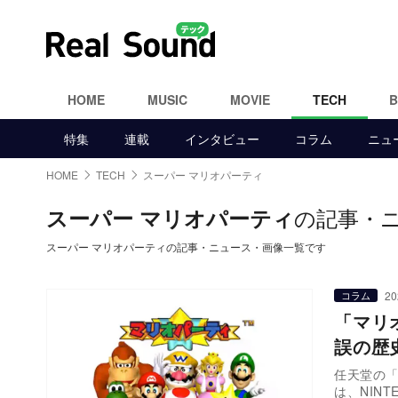
HOME
MUSIC
MOVIE
TECH
特集
連載
インタビュー
コラム
ニュ
HOME
TECH
スーパー マリオパーティ
の記事・
スーパー マリオパーティ
スーパー マリオパーティの記事・ニュース・画像一覧です
20
コラム
「マリ
誤の歴
任天堂の「
は、NIN