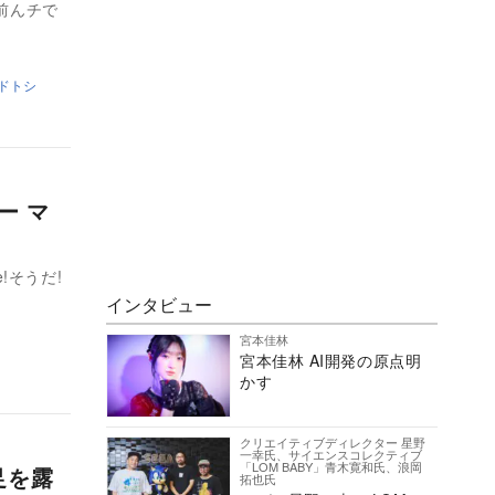
お前んチで
ドトシ
ー マ
!そうだ!
インタビュー
宮本佳林
宮本佳林 AI開発の原点明
かす
クリエイティブディレクター 星野
一幸氏、サイエンスコレクティブ
「LOM BABY」青木寛和氏、浪岡
足を露
拓也氏