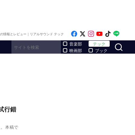
Like on Facebook
Follow on x
Follow on Inst
Follow on Y
Follow on
Follo
メの情報とレビュー｜リアルサウンド テック
サ
音楽部
テック
映画部
ブック
試行錯
た。本稿で