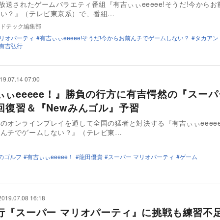
に放送されたゲームバラエティ番組『有吉ぃぃeeeee!そうだ!今から
ない？』（テレビ東京系）で、番組…
ドテック編集部
マリオパーティ
有吉ぃぃeeeee!そうだ!今からお前んチでゲームしない？
タカアン
有吉弘行
19.07.14 07:00
ぃぃeeeee！』勝負の行方に有吉愕然の『スーパ
回復習＆『Newみんゴル』予習
のオンラインプレイを通して全国の猛者と対決する『有吉ぃぃeeeee
前んチでゲームしない？』（テレビ東…
なのゴルフ
有吉ぃぃeeeee！
龍田優貴
スーパー マリオパーティ
ゲーム
2019.07.08 16:18
行『スーパー マリオパーティ』に挑戦も練習不