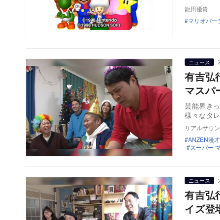
龍田優貴
マリオパー
ニュース
有吉弘
マスパ
芸能界き
様々なタ
リアルサウン
ANZEN漫才
スーパー 
ニュース
有吉弘
イズ登