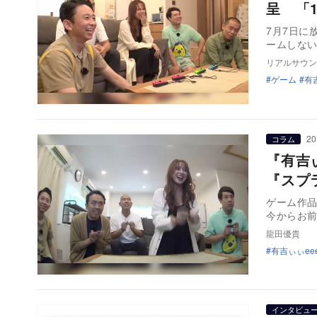
呈 「
7月7日に
ームしな
リアルサウン
ゲーム
有吉
20
コラム
『有吉
『スプ
ゲーム作品
今からお
龍田優貴
有吉ぃぃee
インタビュ