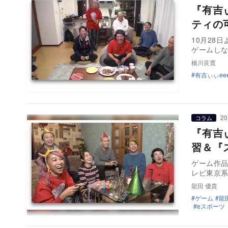
『有吉
ティの
10月28
ゲームし
橋川良寛
有吉ぃぃee
20
コラム
『有吉
習＆『
ゲーム作品
レビ東京系
龍田 優貴
ゲーム
龍
eスポーツ