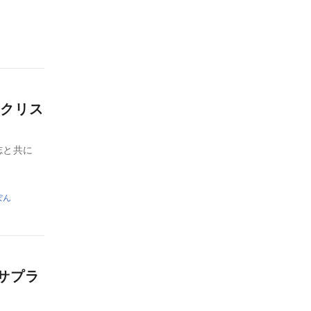
クリス
志と共に
ぽん
人サプラ