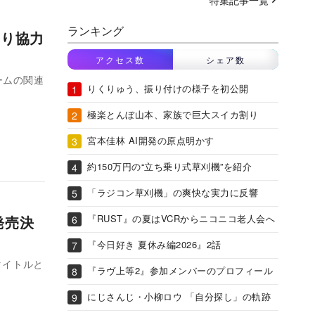
ランキング
より協力
アクセス数
シェア数
ームの関連
りくりゅう、振り付けの様子を初公開
極楽とんぼ山本、家族で巨大スイカ割り
宮本佳林 AI開発の原点明かす
約150万円の“立ち乗り式草刈機”を紹介
「ラジコン草刈機」の爽快な実力に反響
『RUST』の夏はVCRからニコニコ老人会へ
発売決
『今日好き 夏休み編2026』2話
hのタイトルと
『ラヴ上等2』参加メンバーのプロフィール
にじさんじ・小柳ロウ 「自分探し」の軌跡