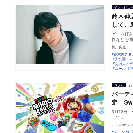
インタビュ
鈴木伸
して、
ゲーム好
性などを聞
橋川良寛
鈴木伸之
大乱闘スマッ
あの人のゲ
コール オブ
20
コラム
パーテ
定 S
6月13日、任
して…
リアルサウン
ゲーム
任