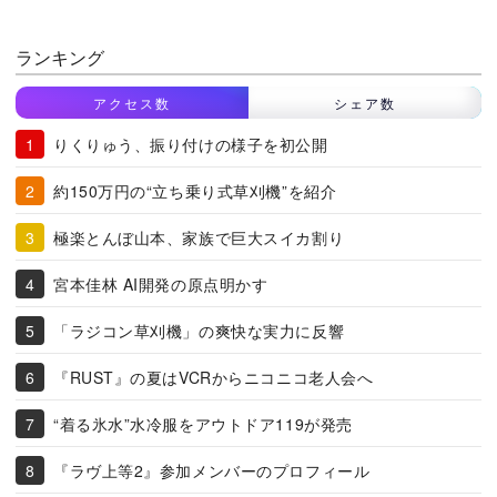
ランキング
アクセス数
シェア数
りくりゅう、振り付けの様子を初公開
約150万円の“立ち乗り式草刈機”を紹介
極楽とんぼ山本、家族で巨大スイカ割り
宮本佳林 AI開発の原点明かす
「ラジコン草刈機」の爽快な実力に反響
『RUST』の夏はVCRからニコニコ老人会へ
“着る氷水”水冷服をアウトドア119が発売
『ラヴ上等2』参加メンバーのプロフィール