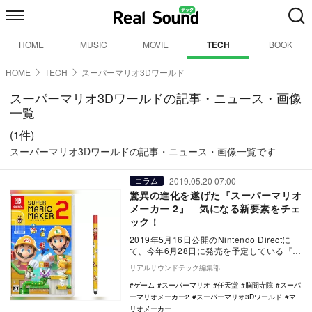
HOME
MUSIC
MOVIE
TECH
BOOK
HOME
TECH
スーパーマリオ3Dワールド
スーパーマリオ3Dワールドの記事・ニュース・画像
一覧
(1件)
スーパーマリオ3Dワールドの記事・ニュース・画像一覧です
2019.05.20 07:00
コラム
驚異の進化を遂げた『スーパーマリオ
メーカー 2』 気になる新要素をチェ
ック！
2019年5月16日公開のNintendo Directに
て、今年6月28日に発売を予定している『ス
ーパーマリオメーカー2』の新…
リアルサウンドテック編集部
ゲーム
スーパーマリオ
任天堂
脳間寺院
スーパ
ーマリオメーカー2
スーパーマリオ3Dワールド
マ
リオメーカー