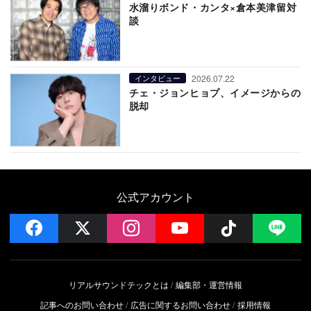
水溜りボンド・カンタ×倉本美津留対
談
2026.07.22
インタビュー
チェ・ジョンヒョプ、イメージからの
脱却
公式アカウント
facebook
x
instagram
YouTube
Follow on 
LI
リアルサウンドテックとは
編集部・運営情報
記事へのお問い合わせ
広告に関するお問い合わせ
採用情報