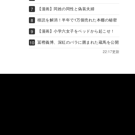
【漫画】同姓の同性と偽装夫婦
積読を解消！半年で1万個売れた本棚の秘密
【漫画】小学六女子をベッドから起こせ！
冨樫義博、深紅のバラに囲まれた蔵馬を公開
22:17更新