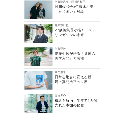
伊藤比呂美、阿川佐和子
阿川佐和子×伊藤比呂美
「女じまい」対談
井戸本幹也
27歳編集長が描くミステ
リマガジンの未来
伊藤亜紗
伊藤亜紗が語る『身体の
美学入門』と感性
真門浩平
日常を驚きに変える新
鋭・真門浩平の世界
高橋孝介
積読を解消！半年で1万個
売れた本棚の秘密