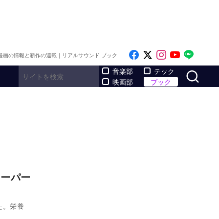
Like on Facebook
Follow on x
Follow on I
Follow o
Follo
漫画の情報と新作の連載｜リアルサウンド ブック
サ
音楽部
テック
映画部
ブック
スーパー
た。栄養