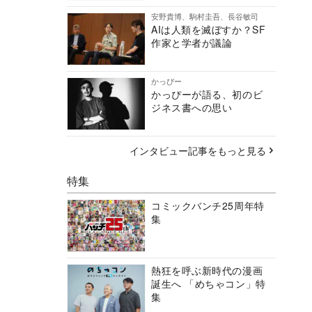
安野貴博、駒村圭吾、長谷敏司
AIは人類を滅ぼすか？SF
作家と学者が議論
かっぴー
かっぴーが語る、初のビ
ジネス書への思い
インタビュー記事をもっと見る
特集
コミックバンチ25周年特
集
熱狂を呼ぶ新時代の漫画
誕生へ 「めちゃコン」特
集