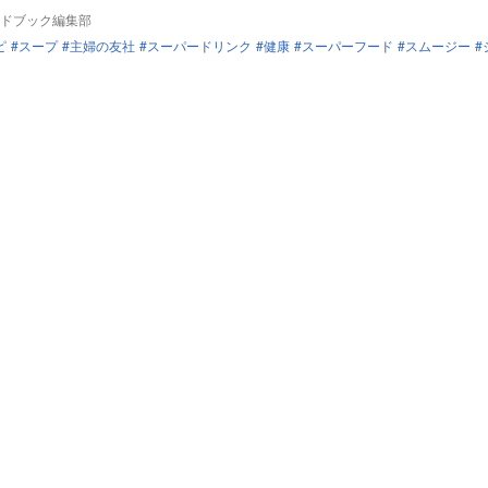
ドブック編集部
ピ
スープ
主婦の友社
スーパードリンク
健康
スーパーフード
スムージー