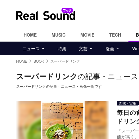
HOME
MUSIC
MOVIE
TECH
ニュース
特集
文芸
漫画
W
HOME
BOOK
スーパードリンク
の記事・ニュース
スーパードリンク
スーパードリンクの記事・ニュース・画像一覧です
趣味・実用
毎日の
ドリン
『スーパー
価が高く