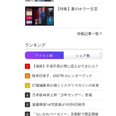
【特集】夏のホラー文芸
特集記事一覧
ランキング
アクセス数
シェア数
【漫画】不老不死の男に恋人ができたら？
桜井日奈子、2027年カレンダーブック
27歳編集長が描くミステリマガジンの未来
乃木坂46井上和『少年サンデー』登場
遠藤璃菜1st写真集が10月6日発売
「ちいかわベーカリー」京都駅で限定開催