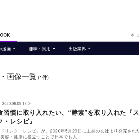
BOOK
本・
eb漫画
趣味・実用
出版業界
・画像一覧
(1件)
2020.06.09 17:04
食習慣に取り入れたい、“酵素”を取り入れた『
ク・レシピ』
ドリンク・レシピ』が、2020年5月29日に主婦の友社より発売され
、美容・健康に役立つことで日本でも人…