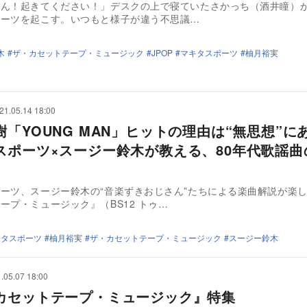
さん！起きてください！」デスクの上で寝ていたさかっち（酒井瞳）
ポーツを起こす。いつもと様子が違う不思議…
木
ザ・カセットテープ・ミュージック
JPOP
マキタスポーツ
柚月裕実
21.05.14 18:00
樹「YOUNG MAN」ヒットの理由は“無思想”
スポーツ×スージー鈴木が教える、80年代歌謡曲
ーツ、スージー鈴木の“音楽ずきおじさん”たちによる楽曲解説が楽
ープ・ミュージック』（BS12 トゥ…
キタスポーツ
柚月裕実
ザ・カセットテープ・ミュージック
スージー鈴木
.05.07 18:00
カセットテープ・ミュージック』特集