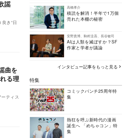
歌謡
高橋孝介
積読を解消！半年で1万個
売れた本棚の秘密
良き“日
安野貴博、駒村圭吾、長谷敏司
AIは人類を滅ぼすか？SF
作家と学者が議論
インタビュー記事をもっと見る
謡曲を
れる理
特集
コミックバンチ25周年特
アーティス
集
熱狂を呼ぶ新時代の漫画
誕生へ 「めちゃコン」特
集