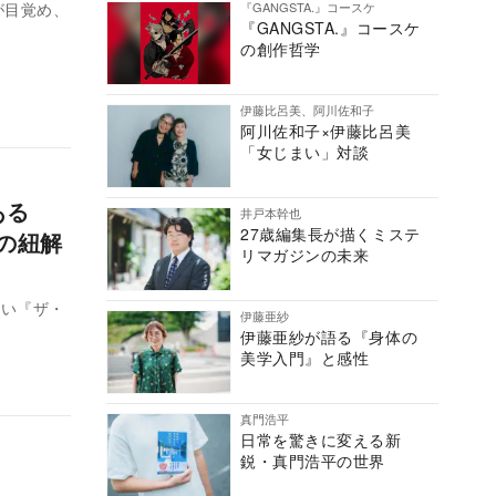
『GANGSTA.』コースケ
が目覚め、
『GANGSTA.』コースケ
の創作哲学
伊藤比呂美、阿川佐和子
阿川佐和子×伊藤比呂美
「女じまい」対談
にある
井戸本幹也
27歳編集長が描くミステ
の紐解
リマガジンの未来
しい『ザ・
伊藤亜紗
伊藤亜紗が語る『身体の
美学入門』と感性
真門浩平
日常を驚きに変える新
鋭・真門浩平の世界