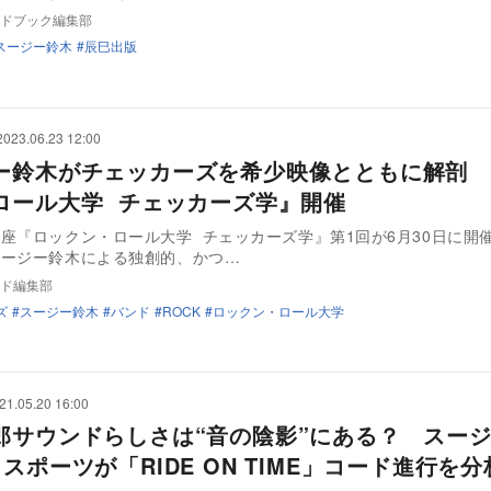
ドブック編集部
スージー鈴木
辰巳出版
2023.06.23 12:00
ー鈴木がチェッカーズを希少映像とともに解剖 
ロール大学 チェッカーズ学』開催
座『ロックン・ロール大学 チェッカーズ学』第1回が6月30日に開
ージー鈴木による独創的、かつ…
ド編集部
ズ
スージー鈴木
バンド
ROCK
ロックン・ロール大学
21.05.20 16:00
郎サウンドらしさは“音の陰影”にある？ スー
スポーツが「RIDE ON TIME」コード進行を分