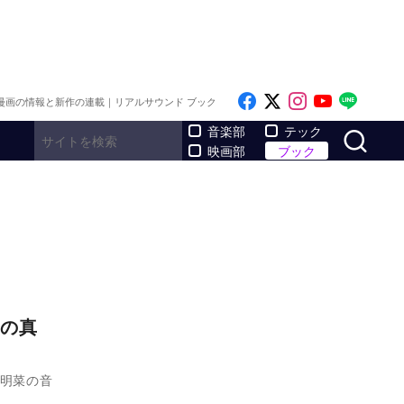
Like on Facebook
Follow on x
Follow on I
Follow o
Follo
漫画の情報と新作の連載｜リアルサウンド ブック
サ
音楽部
テック
映画部
ブック
の真
森明菜の音