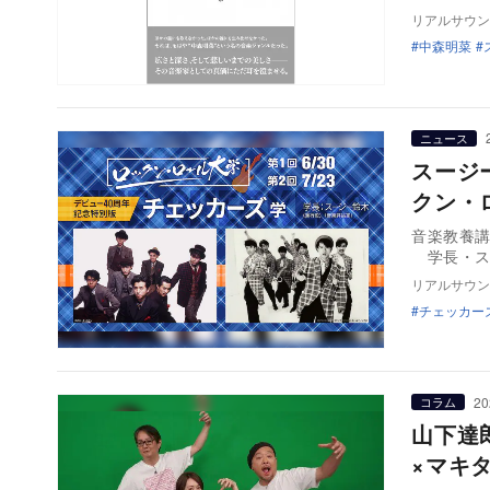
リアルサウン
中森明菜
ニュース
スージ
クン・
音楽教養講
学長・ス
リアルサウン
チェッカー
20
コラム
山下達
×マキタ