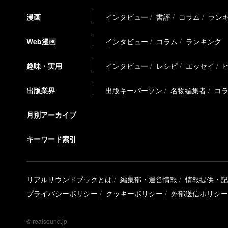
漫画
インタビュー
書評
コラム
ラン
Web漫画
インタビュー
コラム
ランキング
趣味・実用
インタビュー
レシピ
エッセイ
出版業界
出版キーパーソン
名物編集者
コ
月別アーカイブ
キーワード索引
リアルサウンドブックとは
編集部・運営情報
情報提供・記
プライバシーポリシー
クッキーポリシー
外部送信ポリシー
© realsound.jp