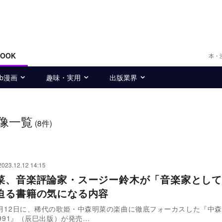
BOOK
本・
eb漫画
趣味・実用
出版業界
像一覧
(8件)
2023.12.12 14:15
菜、音楽評論家・スージー鈴木が「音楽家として
迫る書籍の気になる内容
12月12日に、稀代の歌姫・中森明菜の楽曲に徹底フォーカスした『中
-1991』（辰巳出版）が発売…