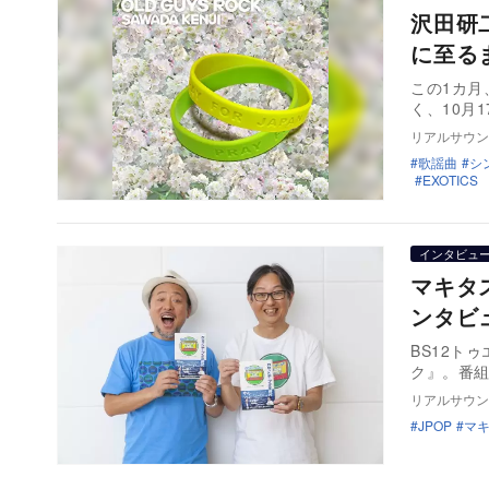
沢田研
に至る
この1カ
く、10月
リアルサウン
歌謡曲
シ
EXOTICS
インタビュ
マキタ
ンタビ
BS12ト
ク』。番組
リアルサウン
JPOP
マ