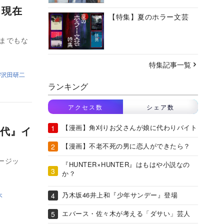
ら現在
【特集】夏のホラー文芸
までもな
特集記事一覧
沢田研二
ランキング
アクセス数
シェア数
【漫画】角刈りお父さんが娘に代わりバイト
代』イ
【漫画】不老不死の男に恋人ができたら？
ージッ
『HUNTER×HUNTER』はもはや小説なの
か？
乃木坂46井上和『少年サンデー』登場
木
エバース・佐々木が考える「ダサい」芸人