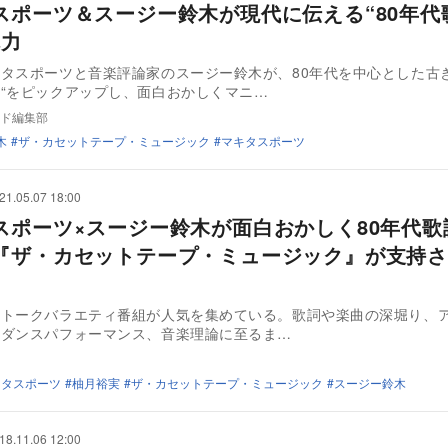
スポーツ＆スージー鈴木が現代に伝える“80年代
魅力
タスポーツと音楽評論家のスージー鈴木が、80年代を中心とした古き
“をピックアップし、面白おかしくマニ…
ド編集部
木
ザ・カセットテープ・ミュージック
マキタスポーツ
21.05.07 18:00
スポーツ×スージー鈴木が面白おかしく80年代歌
『ザ・カセットテープ・ミュージック』が支持さ
楽トークバラエティ番組が人気を集めている。歌詞や楽曲の深堀り、
、ダンスパフォーマンス、音楽理論に至るま…
キタスポーツ
柚月裕実
ザ・カセットテープ・ミュージック
スージー鈴木
18.11.06 12:00