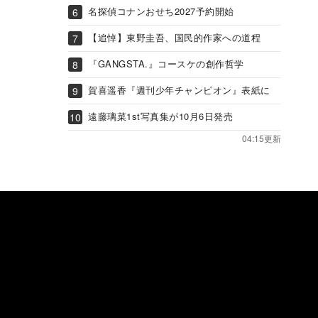
名探偵コナンおせち2027予約開始
【追悼】東野圭吾、国民的作家への道程
『GANGSTA.』コースケの創作哲学
賀喜遥香『週刊少年チャンピオン』表紙に
遠藤璃菜1st写真集が10月6日発売
04:15更新