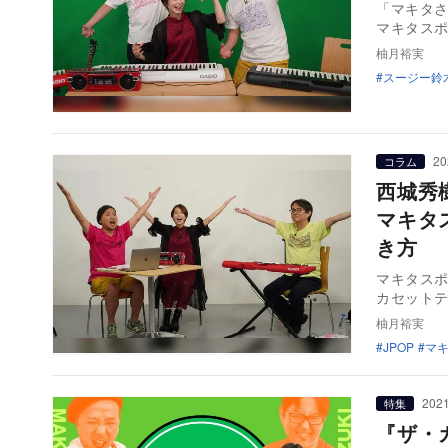
「マキタ
マキタス
柚月裕実
スージー鈴
20
コラム
西城秀
マキタ
き方
マキタスポ
カセットテ
柚月裕実
JPOP
マ
2021
特集
『ザ・