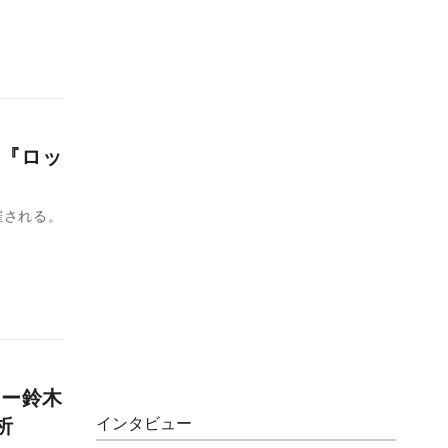
『ロッ
催される。
ジー鈴木
析
インタビュー