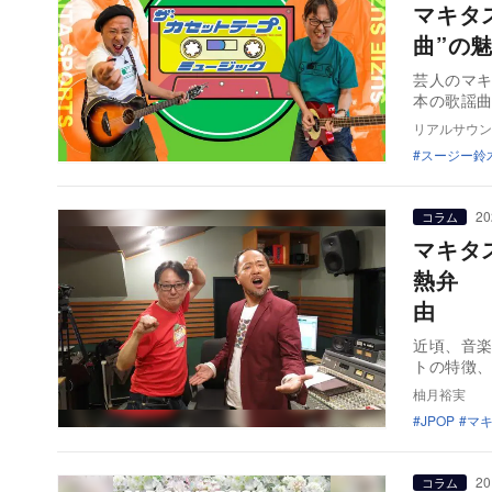
マキタ
曲”の
芸人のマキ
本の歌謡曲
リアルサウン
スージー鈴
20
コラム
マキタ
熱弁 
由
近頃、音
トの特徴
柚月裕実
JPOP
マ
20
コラム