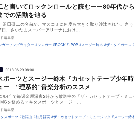
二と書いてロックンロールと読むーー80年代か
までの活動を辿る
月、沢田研二の名前が、マスコミに何度も大きく取り沙汰された。言う
17日、さいたまスーパーアリーナにおけ…
ド編集部
ンガーソングライター
シンガー
ROCK
JPOP
スージー鈴木
ザ・タイガース
2018.06.29 08:00
ー
スポーツとスージー鈴木『カセットテープ少年時
ュー “理系的”音楽分析のススメ
ゥエルビ で毎週金曜深夜2時から放送中の『ザ・カセットテープ・ミュ
MCを務めるマキタスポーツとスージー…
ド編集部
キタスポーツ
歌謡曲
柚月裕実
ザ・カセットテープ・ミュージック
スージー鈴