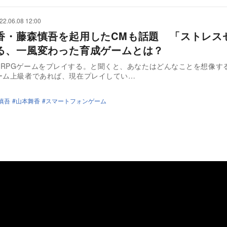
22.06.08 12:00
香・藤森慎吾を起用したCMも話題 「ストレス
る、一風変わった育成ゲームとは？
RPGゲームをプレイする。と聞くと、あなたはどんなことを想像す
ーム上級者であれば、現在プレイしてい…
慎吾
山本舞香
スマートフォンゲーム