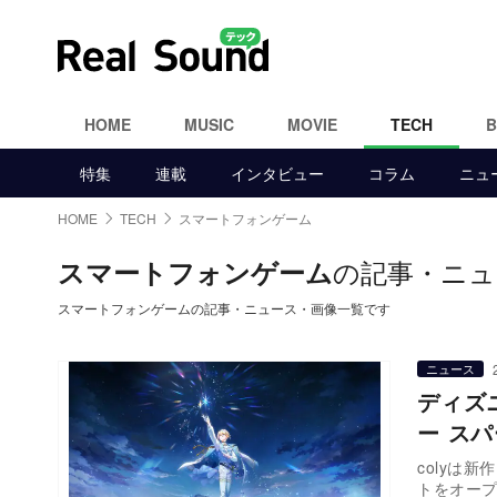
HOME
MUSIC
MOVIE
TECH
特集
連載
インタビュー
コラム
ニュ
HOME
TECH
スマートフォンゲーム
の記事・ニュ
スマートフォンゲーム
スマートフォンゲームの記事・ニュース・画像一覧です
ニュース
ディズ
ー ス
colyは
トをオー