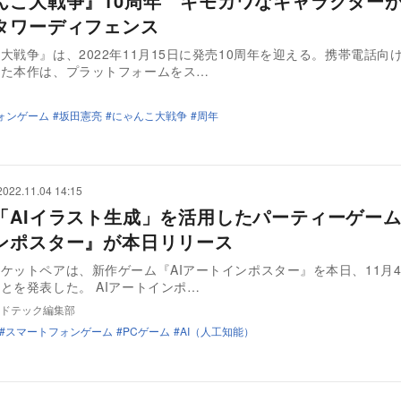
んこ大戦争』10周年 キモカワなキャラクター
タワーディフェンス
大戦争』は、2022年11月15日に発売10周年を迎える。携帯電話向
った本作は、プラットフォームをス…
ォンゲーム
坂田憲亮
にゃんこ大戦争
周年
2022.11.04 14:15
「AIイラスト生成」を活用したパーティーゲーム
ンポスター』が本日リリース
ケットペアは、新作ゲーム『AIアートインポスター』を本日、11月
とを発表した。 AIアートインポ…
ドテック編集部
スマートフォンゲーム
PCゲーム
AI（人工知能）