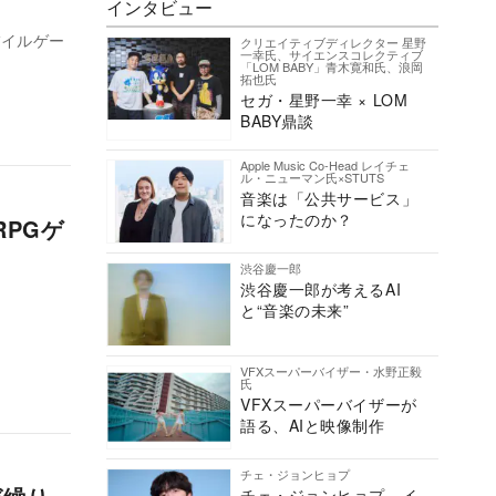
インタビュー
バイルゲー
クリエイティブディレクター 星野
一幸氏、サイエンスコレクティブ
「LOM BABY」青木寛和氏、浪岡
拓也氏
セガ・星野一幸 × LOM
BABY鼎談
Apple Music Co-Head レイチェ
ル・ニューマン氏×STUTS
音楽は「公共サービス」
になったのか？
RPGゲ
渋谷慶一郎
渋谷慶一郎が考えるAI
と“音楽の未来”
VFXスーパーバイザー・水野正毅
氏
VFXスーパーバイザーが
語る、AIと映像制作
チェ・ジョンヒョプ
チェ・ジョンヒョプ、イ