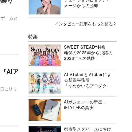
が繰り
メージからの脱却
けゲームと
インタビュー記事をもっと見る
特集
SWEET STEADY特集
雌伏の2025年から飛躍の
2026年への軌跡
『AIア
AI VTuberとVTuberによ
る新鋭事務所
「ゆめかいろプロダクシ
4日にリリ
ョン」の挑戦に迫る
AIガジェットの新星・
iFLYTEKの真実
都市型メタバースにおけ