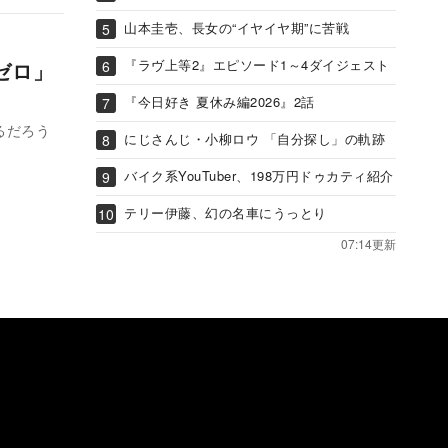
山本圭壱、長女の“イヤイヤ期”に苦戦
『ラヴ上等2』エピソード1～4ダイジェスト
ゼロ」
『今日好き 夏休み編2026』2話
るだろう
にじさんじ・小柳ロウ 「自分探し」の軌跡
バイク系YouTuber、198万円ドゥカティ紹介
テリー伊藤、幻の名車にうっとり
07:14更新