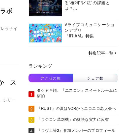
る“権利”や“法”の課題と
は？
コラボ
バーチャルシティコンソ
ーシアムの挑戦に迫る
Vライブコミュニケーショ
デレラナイ
ンアプリ
『IRIAM』特集
特集記事一覧
ランキング
アクセス数
シェア数
か ス
タケヤキ翔、『エスコン』スイートルームに
宿泊
」シリー
『RUST』の夏はVCRからニコニコ老人会へ
「ラジコン草刈機」の爽快な実力に反響
『ラヴ上等2』参加メンバーのプロフィール