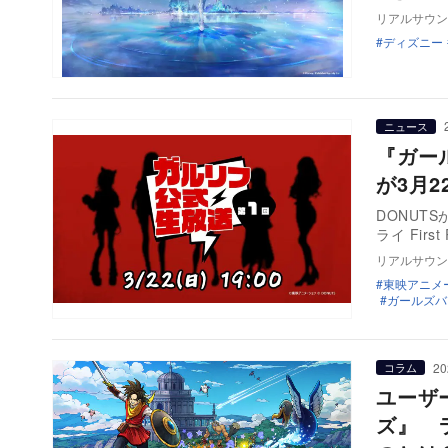
リアルサウン
ディズニー
ニュース
『ガー
が3月2
DONUT
ライ Fir
リアルサウン
東映アニメ
ガールズバンド
20
コラム
ユーザ
ズ』 