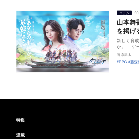
20
コラム
山本舞
を掲げ
新しく育成
か。 ゲ
向原康太
RPG
藤森
特集
連載