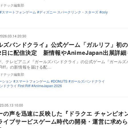
ドテック編集部
スマートフォンゲーム
ディズニー スパークリンク・スターズ
coly
2026.03.14 20:30
ルズバンドクライ』公式ゲーム「ガルリフ」初の
2日に配信決定 新情報やAnimeJapan出展詳細
Sが、テレビアニメ『ガールズバンドクライ』の公式ゲーム『ガールズ
st Riff』の新情報を届ける配…
ドテック編集部
ーション
スマートフォンゲーム
DONUTS
ガールズバンドクライ
クライ First Riff
AnimeJapan 2026
23.05.13 10:00
ーの声を迅速に反映した『ドラクエ チャンピオ
ライブサービスゲーム時代の開発・運営に求めら