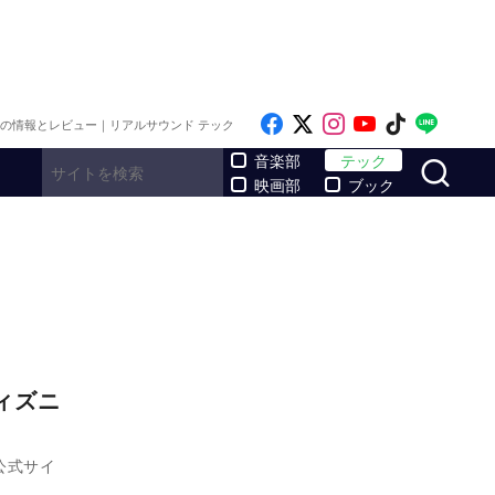
Like on Facebook
Follow on x
Follow on Inst
Follow on Y
Follow on
Follo
メの情報とレビュー｜リアルサウンド テック
サ
音楽部
テック
映画部
ブック
ィズニ
公式サイ