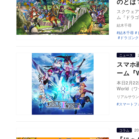
のとは
スクウェア
ム『ドラゴ
結木千尋
結木千尋
ドラゴンク
ニュース
スマホ
ーム『W
本日2月2
World
リアルサウン
スマートフ
20
コラム