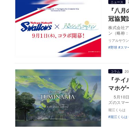
ニュース
『八月
冠協賛
株式会社ア
ン（略称
リアルサウン
野球
スマ
20
コラム
『テイ
マホゲ
5月10日
ズのスマー
堀江くらは
堀江くらは