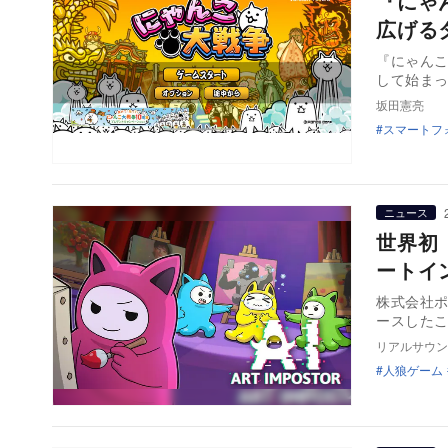
『にゃ
広げる
『にゃんこ
して始ま
坂田憲亮
スマートフ
ニュース
世界初
ートイ
株式会社ポ
ースしたこ
リアルサウン
人狼ゲーム