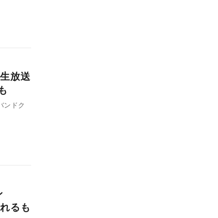
生放送
も
バンドク
ン
れるも