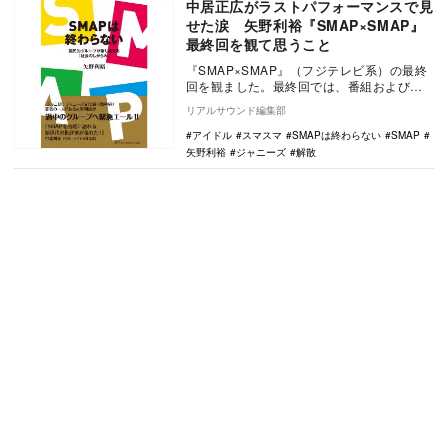
中居正広がラストパフォーマンスで見
せた涙 矢野利裕『SMAP×SMAP』
最終回を観て思うこと
『SMAP×SMAP』（フジテレビ系）の最終
回を観ました。最終回では、番組およびグ
ループの軌跡をぞんぶんに振り返ったあと
リアルサウンド編集部
で、「世…
アイドル
スマスマ
SMAPは終わらない
SMAP
矢野利裕
ジャニーズ
解散