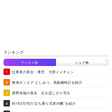
ランキング
アクセス数
シェア数
辻希美の長女・希空、大胆イメチェン
東海オンエア としみつ、高級腕時計を紹介
西野未姫の長女、父を恋しがり号泣
約150万円の“立ち乗り式草刈機”を紹介