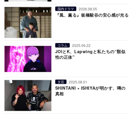
2026.08.05
国内ドラマ
『風、薫る』板橋駿谷の安心感が光る
2025.06.22
コラム
JOIとK、Lapwingと私たちの“類似
性の正体”
2025.08.01
文芸
SHINTANI × ISHIYAが明かす、噂の
真相