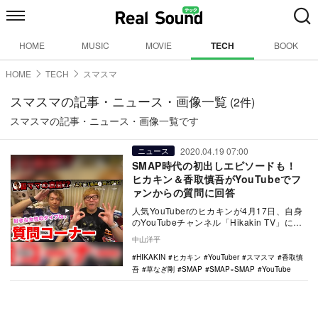
HOME
MUSIC
MOVIE
TECH
BOOK
HOME
TECH
スマスマ
スマスマの記事・ニュース・画像一覧
(2件)
スマスマの記事・ニュース・画像一覧です
2020.04.19 07:00
ニュース
SMAP時代の初出しエピソードも！
ヒカキン＆香取慎吾がYouTubeでフ
ァンからの質問に回答
人気YouTuberのヒカキンが4月17日、自身
のYouTubeチャンネル「Hikakin TV」に、
「ヒカキン×香取慎吾の質問…
中山洋平
HIKAKIN
ヒカキン
YouTuber
スマスマ
香取慎
吾
草なぎ剛
SMAP
SMAP×SMAP
YouTube