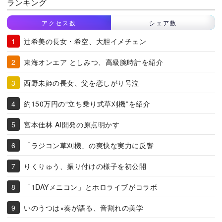
ランキング
アクセス数
シェア数
辻希美の長女・希空、大胆イメチェン
東海オンエア としみつ、高級腕時計を紹介
西野未姫の長女、父を恋しがり号泣
約150万円の“立ち乗り式草刈機”を紹介
宮本佳林 AI開発の原点明かす
「ラジコン草刈機」の爽快な実力に反響
りくりゅう、振り付けの様子を初公開
「1DAYメニコン」とホロライブがコラボ
いのうつは×奏が語る、音割れの美学