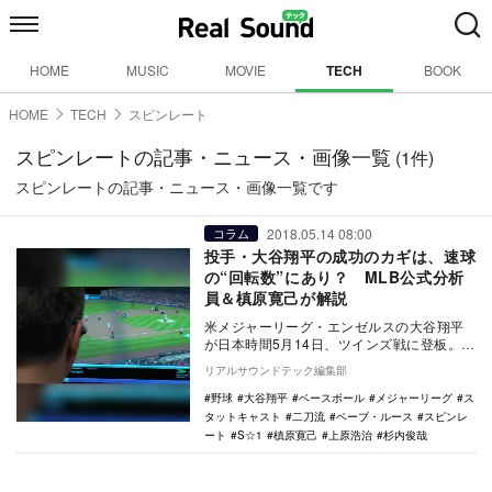
HOME
MUSIC
MOVIE
TECH
BOOK
HOME
TECH
スピンレート
スピンレートの記事・ニュース・画像一覧
(1件)
スピンレートの記事・ニュース・画像一覧です
2018.05.14 08:00
コラム
投手・大谷翔平の成功のカギは、速球
の“回転数”にあり？ MLB公式分析
員＆槙原寛己が解説
米メジャーリーグ・エンゼルスの大谷翔平
が日本時間5月14日、ツインズ戦に登板。勝
ち星こそつかなかったが、7回途中1失点、
リアルサウンドテック編集部
11奪三…
野球
大谷翔平
ベースボール
メジャーリーグ
ス
タットキャスト
二刀流
ベーブ・ルース
スピンレ
ート
S☆1
槙原寛己
上原浩治
杉内俊哉