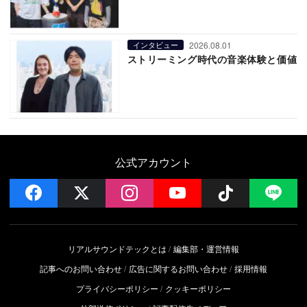
2026.08.01
インタビュー
ストリーミング時代の音楽体験と価値
公式アカウント
facebook
x
instagram
YouTube
Follow on 
LI
リアルサウンドテックとは
編集部・運営情報
記事へのお問い合わせ
広告に関するお問い合わせ
採用情報
プライバシーポリシー
クッキーポリシー