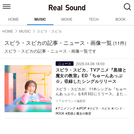
HOME
MUSIC
MOVIE
TECH
BOOK
HOME
MUSIC
スピラ・スピカ
スピラ・スピカの記事・ニュース・画像一覧
(11件)
スピラ・スピカの記事・ニュース・画像一覧です
2026.04.08 18:00
ニュース
スピラ・スピカ、TVアニメ『黒猫と
魔女の教室』ED「ちゅーんあっぷ
☆」収録したシングルリリース
スピラ・スピカが、11thシングル『ちゅー
んあっぷ☆』を6月3日にリリース。また。
CDジャケット写真や収録内容も公開となっ
リアルサウンド編集部
た。 …
アニメソング
JPOP
スピラ・スピカ
バンド・
ROCK
黒猫と魔女の教室