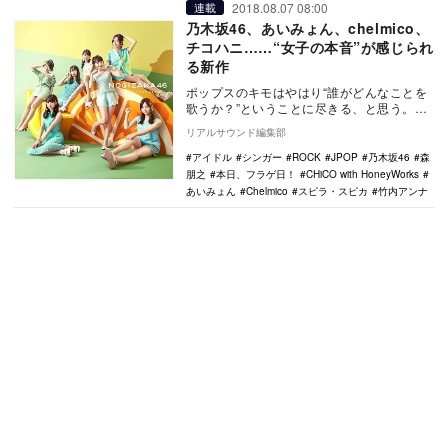
2018.08.07 08:00
連載
乃木坂46、あいみょん、chelmico、
チコハニ……“女子の本音”が感じられ
る新作
ポップスのキモはやはり“誰がどんなことを
歌うか？”ということに尽きる、と思う。ア
ーティストのキャラクター、音楽性、活動
リアルサウンド編集部
状況、パブ…
アイドル
シンガー
ROCK
JPOP
乃木坂46
森
朋之
本日、フラゲ日！
CHiCO with HoneyWorks
あいみょん
Chelmico
スピラ・スピカ
竹内アンナ