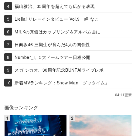
福山雅治、35周年を超えても広がる表現
Liella! リレーインタビュー Vol.9：岬 なこ
M!LKの真価はカップリング＆アルバム曲に
日向坂46 三期生が育んだ4人の関係性
Number_i、5大ドームツアー日程公開
スガ シカオ、30周年記念BUNTAIライブレポ
新着MVランキング：Snow Man「グッタイム」
04:11更新
画像ランキング