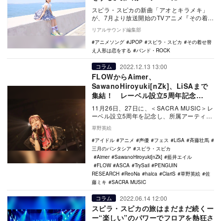
スピラ・スピカの新曲「アオとキラメキ」
が、7月より放送開始のTVアニメ『その着せ
替え人形は恋をする』Season 2のオープニ
リアルサウンド編集部
ン…
アニメソング
JPOP
スピラ・スピカ
その着せ替
え人形は恋をする
バンド・ROCK
2022.12.13 13:00
コラム
FLOWからAimer、
SawanoHiroyuki[nZk]、LiSAまで
集結！ レーベル設立5周年記念
『SACRA MUSIC FES.』レポ
11月26日、27日に、＜SACRA MUSIC＞レ
ーベル設立5周年を記念し、所属アーティス
トによる大規模音楽イベント『SACR…
草野英絵
アイドル
アニメ
声優
フェス
LiSA
斉藤壮馬
三月のパンタシア
スピラ・スピカ
Aimer
SawanoHiroyuki[nZk]
藍井エイル
FLOW
ASCA
TrySail
PENGUIN
RESEARCH
ReoNa
halca
ClariS
草野英絵
佐
藤ミキ
SACRA MUSIC
2022.06.14 12:00
コラム
スピラ・スピカの旅はまだまだ続くー
ー“楽しい”のパワーでフロアを熱狂さ