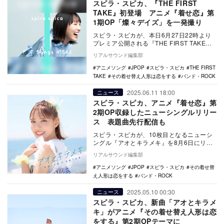
スピラ・スピカ、『THE FIRST
TAKE』初登場 アニメ『着せ恋』第
1期OP「燦々デイズ」を一発撮り
スピラ・スピカが、本日6月27日22時より
プレミア公開される『THE FIRST TAKE』
の第561回に登場。「燦々デイズ」を…
リアルサウンド編集部
アニメソング
JPOP
スピラ・スピカ
THE FIRST
TAKE
その着せ替え人形は恋をする
バンド・ROCK
2025.06.11 18:00
ニュース
スピラ・スピカ、アニメ『着せ恋』第
2期OP収録したニューシングルリリー
ス 表題曲先行配信も
スピラ・スピカが、10枚目となるニューシ
ングル『アオとキラメキ』を8月6日にリリ
ース。また、あわせて通常盤CDジャケット
リアルサウンド編集部
写真およ…
アニメソング
JPOP
スピラ・スピカ
その着せ替
え人形は恋をする
バンド・ROCK
2025.05.10 00:30
ニュース
スピラ・スピカ、新曲「アオとキラメ
キ」がアニメ『その着せ替え人形は恋
をする』第2期OPテーマに