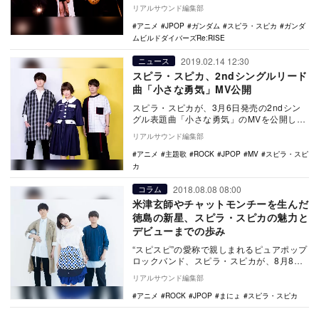
て、スピラ・スピカのスペシャルエン…
リアルサウンド編集部
アニメ
JPOP
ガンダム
スピラ・スピカ
ガンダ
ムビルドダイバーズRe:RISE
2019.02.14 12:30
ニュース
スピラ・スピカ、2ndシングルリード
曲「小さな勇気」MV公開
スピラ・スピカが、3月6日発売の2ndシン
グル表題曲「小さな勇気」のMVを公開し
た。 スピラ・スピカ MV 『小さな勇気』 …
リアルサウンド編集部
アニメ
主題歌
ROCK
JPOP
MV
スピラ・スピ
カ
2018.08.08 08:00
コラム
米津玄師やチャットモンチーを生んだ
徳島の新星、スピラ・スピカの魅力と
デビューまでの歩み
“スピスピ”の愛称で親しまれるピュアポップ
ロックバンド、スピラ・スピカが、8月8日
にメジャーデビューシングル『スタートダ
リアルサウンド編集部
ッシュ』…
アニメ
ROCK
JPOP
まにょ
スピラ・スピカ