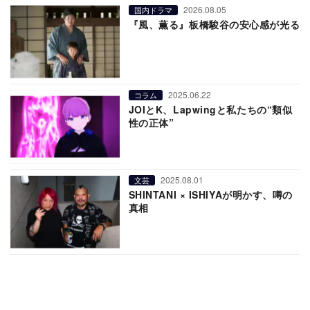
2026.08.05
国内ドラマ
『風、薫る』板橋駿谷の安心感が光る
2025.06.22
コラム
JOIとK、Lapwingと私たちの“類似
性の正体”
2025.08.01
文芸
SHINTANI × ISHIYAが明かす、噂の
真相