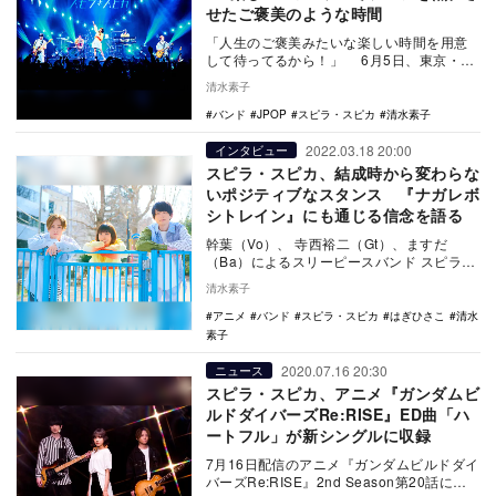
せたご褒美のような時間
「人生のご褒美みたいな楽しい時間を用意
して待ってるから！」 6月5日、東京・
Spotify O-EAST。ツアー最終日のステ…
清水素子
バンド
JPOP
スピラ・スピカ
清水素子
2022.03.18 20:00
インタビュー
スピラ・スピカ、結成時から変わらな
いポジティブなスタンス 『ナガレボ
シトレイン』にも通じる信念を語る
幹葉（Vo）、 寺西裕二（Gt）、ますだ
（Ba）によるスリーピースバンド スピラ・
スピカ。2月にリリースしたTVアニメ『その
清水素子
着せ…
アニメ
バンド
スピラ・スピカ
はぎひさこ
清水
素子
2020.07.16 20:30
ニュース
スピラ・スピカ、アニメ『ガンダムビ
ルドダイバーズRe:RISE』ED曲「ハ
ートフル」が新シングルに収録
7月16日配信のアニメ『ガンダムビルドダイ
バーズRe:RISE』2nd Season第20話に