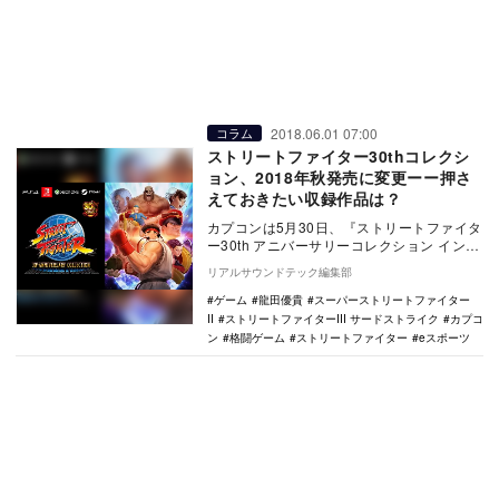
2018.06.01 07:00
コラム
ストリートファイター30thコレクシ
ョン、2018年秋発売に変更ーー押さ
えておきたい収録作品は？
カプコンは5月30日、『ストリートファイタ
ー30th アニバーサリーコレクション インタ
ーナショナル』が2018年秋頃発売になる…
リアルサウンドテック編集部
ゲーム
龍田優貴
スーパーストリートファイター
II
ストリートファイターIII サードストライク
カプコ
ン
格闘ゲーム
ストリートファイター
eスポーツ