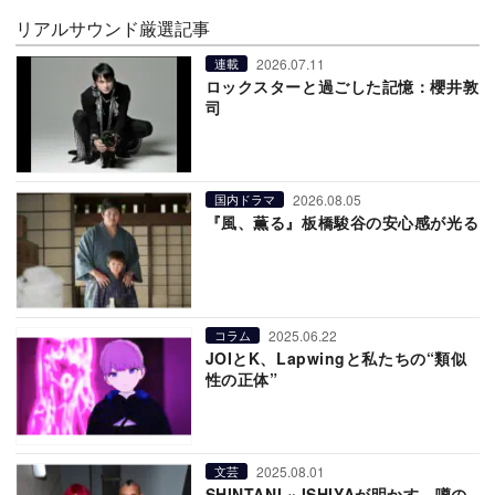
リアルサウンド厳選記事
2026.07.11
連載
ロックスターと過ごした記憶：櫻井敦
司
2026.08.05
国内ドラマ
『風、薫る』板橋駿谷の安心感が光る
2025.06.22
コラム
JOIとK、Lapwingと私たちの“類似
性の正体”
2025.08.01
文芸
SHINTANI × ISHIYAが明かす、噂の