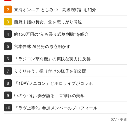
東海オンエア としみつ、高級腕時計を紹介
西野未姫の長女、父を恋しがり号泣
約150万円の“立ち乗り式草刈機”を紹介
宮本佳林 AI開発の原点明かす
「ラジコン草刈機」の爽快な実力に反響
りくりゅう、振り付けの様子を初公開
「1DAYメニコン」とホロライブがコラボ
いのうつは×奏が語る、音割れの美学
『ラヴ上等2』参加メンバーのプロフィール
07:14更新