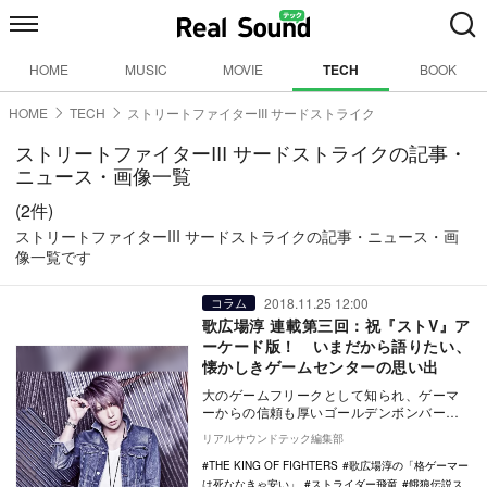
HOME
MUSIC
MOVIE
TECH
BOOK
HOME
TECH
ストリートファイターIII サードストライク
ストリートファイターIII サードストライクの記事・
ニュース・画像一覧
(2件)
ストリートファイターIII サードストライクの記事・ニュース・画
像一覧です
2018.11.25 12:00
コラム
歌広場淳 連載第三回：祝『ストV』ア
ーケード版！ いまだから語りたい、
懐かしきゲームセンターの思い出
大のゲームフリークとして知られ、ゲーマ
ーからの信頼も厚いゴールデンボンバー・
歌広場淳による連載「格ゲーマーは死なな
リアルサウンドテック編集部
きゃ安い」。第…
THE KING OF FIGHTERS
歌広場淳の「格ゲーマー
は死ななきゃ安い」
ストライダー飛竜
餓狼伝説ス