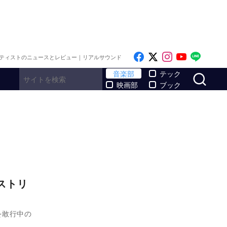
Like on Facebook
Follow on x
Follow on I
Follow o
Follo
ティストのニュースとレビュー｜リアルサウンド
サ
音楽部
テック
映画部
ブック
ストリ
を敢行中の