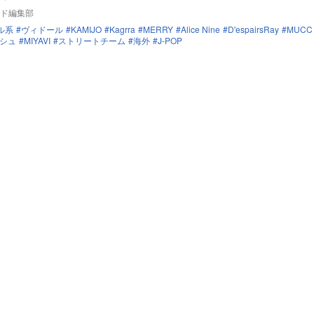
ド編集部
ル系
ヴィドール
KAMIJO
Kagrra
MERRY
Alice Nine
D'espairsRay
MUCC
シュ
MIYAVI
ストリートチーム
海外
J-POP