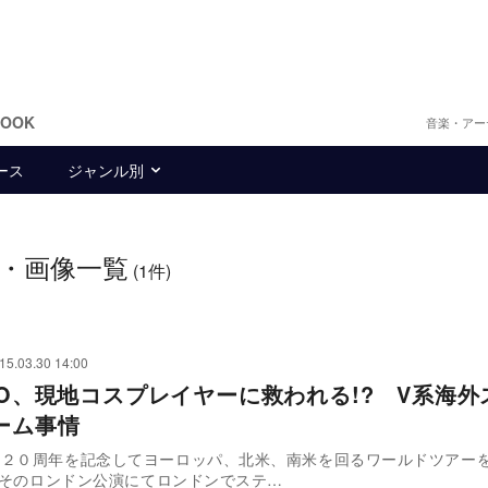
BOOK
音楽・アー
ース
ジャンル別
・画像一覧
(1件)
15.03.30 14:00
IJO、現地コスプレイヤーに救われる!? V系海外
ーム事情
動２０周年を記念してヨーロッパ、北米、南米を回るワールドツアー
O。そのロンドン公演にてロンドンでステ…