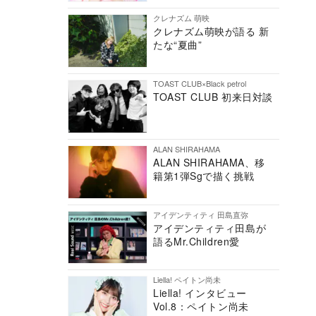
クレナズム 萌映
クレナズム萌映が語る 新
たな“夏曲”
TOAST CLUB×Black petrol
TOAST CLUB 初来日対談
ALAN SHIRAHAMA
ALAN SHIRAHAMA、移
籍第1弾Sgで描く挑戦
アイデンティティ 田島直弥
アイデンティティ田島が
語るMr.Children愛
Liella! ペイトン尚未
Liella! インタビュー
Vol.8：ペイトン尚未