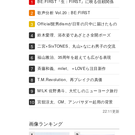
BE:FIRST『生：FIRST』に映る信頼関係
歌声分析 Vol.20：BE:FIRST
Official髭男dismが日常の只中に届けたもの
鈴木愛理、浴衣姿であざとさ全開ポーズ
二宮×SixTONES、丸山×なにわ男子の交流
福山雅治、35周年を超えても広がる表現
斉藤和義、milet、＝LOVEら注目新作
T.M.Revolution、再ブレイクの真価
M!LK 佐野勇斗、大忙しのニューヨーク旅行
宮舘涼太、CM、アンバサダー起用の背景
22:11更新
画像ランキング