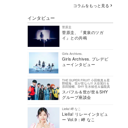
コラムをもっと見る
インタビュー
菅原圭
菅原圭、『黄泉のツガ
イ』との共鳴
Girls Archives.
Girls Archives. プレデビ
ューインタビュー
THE SUPER FRUIT 小田惟真＆星
野晴海、世が世なら!!! 大谷篤行＆
添田陵輔、SHY 生水稜也＆脇龍真
スパフル＆世が世＆SHY
グループ座談会
Liella! 岬 なこ
Liella! リレーインタビュ
ー Vol.9：岬 なこ