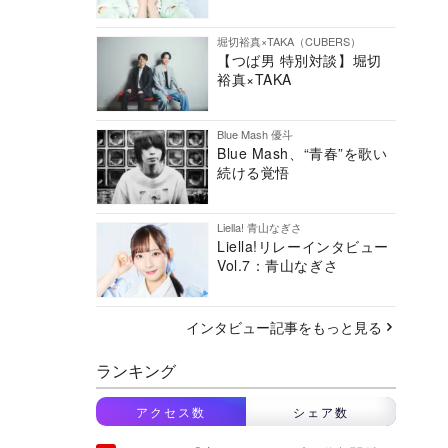
堀切裕真×TAKA（CUBERS）
【つば男 特別対談】堀切
裕真×TAKA
Blue Mash 優斗
Blue Mash、“青春”を歌い
続ける覚悟
Liella! 青山なぎさ
Liella!リレーインタビュー
Vol.7：青山なぎさ
インタビュー記事をもっと見る
ランキング
アクセス数
シェア数