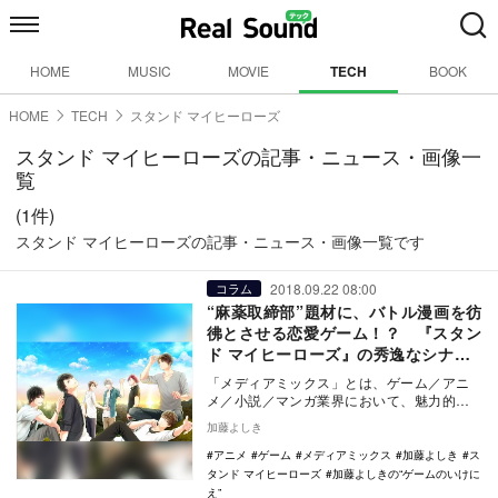
HOME
MUSIC
MOVIE
TECH
BOOK
HOME
TECH
スタンド マイヒーローズ
スタンド マイヒーローズの記事・ニュース・画像一
覧
(1件)
スタンド マイヒーローズの記事・ニュース・画像一覧です
2018.09.22 08:00
コラム
“麻薬取締部”題材に、バトル漫画を彷
彿とさせる恋愛ゲーム！？ 『スタン
ド マイヒーローズ』の秀逸なシナリ
オに迫る
「メディアミックス」とは、ゲーム／アニ
メ／小説／マンガ業界において、魅力的か
つ危険な言葉である。成功すればデカい
加藤よしき
が、メディアの垣…
アニメ
ゲーム
メディアミックス
加藤よしき
ス
タンド マイヒーローズ
加藤よしきの“ゲームのいけに
え”