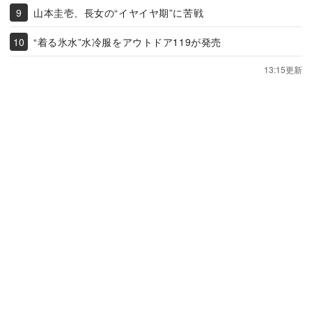
山本圭壱、長女の“イヤイヤ期”に苦戦
“着る氷水”水冷服をアウトドア119が発売
13:15更新