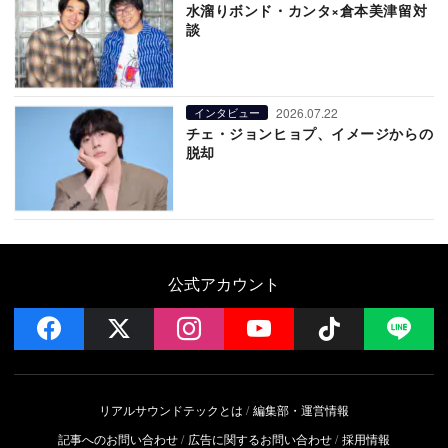
水溜りボンド・カンタ×倉本美津留対
談
2026.07.22
インタビュー
チェ・ジョンヒョプ、イメージからの
脱却
公式アカウント
facebook
x
instagram
YouTube
Follow on 
LI
リアルサウンドテックとは
編集部・運営情報
記事へのお問い合わせ
広告に関するお問い合わせ
採用情報