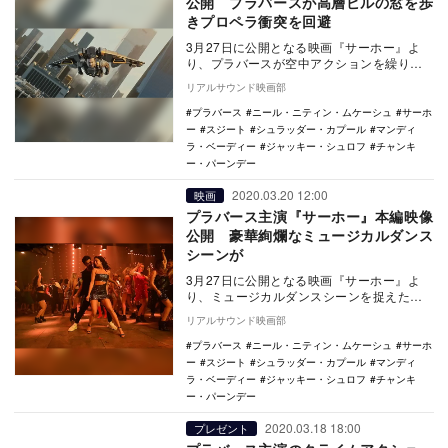
公開 プラバースが高層ビルの窓を歩
きプロペラ衝突を回避
3月27日に公開となる映画『サーホー』よ
り、プラバースが空中アクションを繰り広
げる本編映像が公開された。 本作は、
リアルサウンド映画部
『バーフバ…
プラバース
ニール・ニティン・ムケーシュ
サーホ
ー
スジート
シュラッダー・カプール
マンディ
ラ・ベーディー
ジャッキー・シュロフ
チャンキ
ー・パーンデー
2020.03.20 12:00
映画
プラバース主演『サーホー』本編映像
公開 豪華絢爛なミュージカルダンス
シーンが
3月27日に公開となる映画『サーホー』よ
り、ミュージカルダンスシーンを捉えた本
編映像が公開された。 本作は、『バーフ
リアルサウンド映画部
バリ』シ…
プラバース
ニール・ニティン・ムケーシュ
サーホ
ー
スジート
シュラッダー・カプール
マンディ
ラ・ベーディー
ジャッキー・シュロフ
チャンキ
ー・パーンデー
2020.03.18 18:00
プレゼント