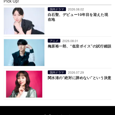
Pick Up!
2026.08.02
国内ドラマ
白石聖、デビュー10年目を迎えた現
在地
2026.08.01
アニメ
梅原裕一郎、“低音ボイス”の試行錯誤
2026.07.29
国内ドラマ
関水渚の“絶対に諦めない”という決意