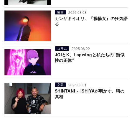
2026.08.08
映画
カンザキイオリ、『禍禍女』の狂気語
る
2025.06.22
コラム
JOIとK、Lapwingと私たちの“類似
性の正体”
2025.08.01
文芸
SHINTANI × ISHIYAが明かす、噂の
真相