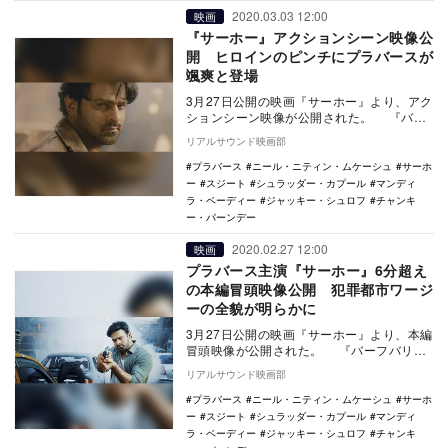
2020.03.03 12:00
映画
『サーホー』アクションシーン映像公
開 ヒロインのピンチにプラバースが
颯爽と登場
3月27日公開の映画『サーホー』より、アク
ションシーン映像が公開された。 『バー
フバリ』シリーズで主演を務め、人気と知
リアルサウンド映画部
名度が…
プラバース
ニール・ニティン・ムケーシュ
サーホ
ー
スジート
シュラッダー・カプール
マンディ
ラ・ベーディー
ジャッキー・シュロフ
チャンキ
ー・パーンデー
2020.02.27 12:00
映画
プラバース主演『サーホー』6分超え
の本編冒頭映像公開 犯罪都市ワージ
ーの全貌が明らかに
3月27日公開の映画『サーホー』より、本編
冒頭映像が公開された。 『バーフバリ』
シリーズで主演を務め、人気と知名度が国
リアルサウンド映画部
際的な…
プラバース
ニール・ニティン・ムケーシュ
サーホ
ー
スジート
シュラッダー・カプール
マンディ
ラ・ベーディー
ジャッキー・シュロフ
チャンキ