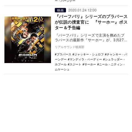
ー・パーンデー
2020.01.24 12:00
映画
『バーフバリ』シリーズのプラバース
が伝説の捜査官に 『サーホー』ポス
ター＆予告編
『バーフバリ』シリーズで主演を務めたプ
ラバースの最新作『サーホー』が、3月27日
に公開されることが決定。あわせて予告編
リアルサウンド映画部
とポスター…
プラバース
ジャッキー・シュロフ
チャンキー・パ
ーンデー
マンディラ・ベーディー
シュラッダー・
カプール
スジート
サーホー
ニール・ニティン・
ムケーシュ