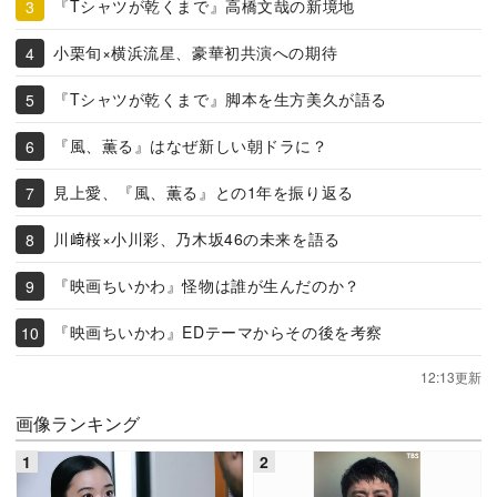
『Tシャツが乾くまで』高橋文哉の新境地
小栗旬×横浜流星、豪華初共演への期待
『Tシャツが乾くまで』脚本を生方美久が語る
『風、薫る』はなぜ新しい朝ドラに？
見上愛、『風、薫る』との1年を振り返る
川﨑桜×小川彩、乃木坂46の未来を語る
『映画ちいかわ』怪物は誰が生んだのか？
『映画ちいかわ』EDテーマからその後を考察
12:13更新
画像ランキング