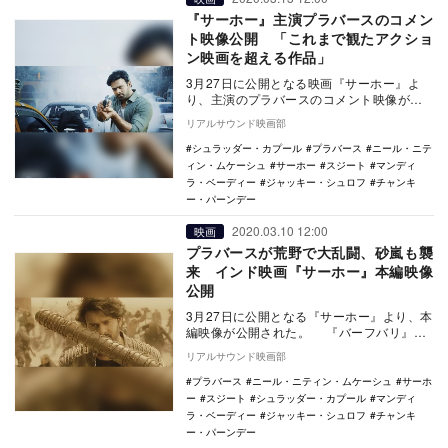
『サーホー』主演プラバースのコメン
ト映像公開 「これまで観たアクショ
ン映画を超える作品」
3月27日に公開となる映画『サーホー』よ
り、主演のプラバースのコメント映像が公
開された。 本作は、『バーフバリ』シリ
リアルサウンド映画部
ーズで主…
シュラッダー・カプール
プラバース
ニール・ニテ
ィン・ムケーシュ
サーホー
スジート
マンディ
ラ・ベーディー
ジャッキー・シュロフ
チャンキ
ー・パーンデー
2020.03.10 12:00
映画
プラバースが荒野で大乱闘、砂嵐も襲
来 インド映画『サーホー』本編映像
公開
3月27日に公開となる『サーホー』より、本
編映像が公開された。 『バーフバリ』シ
リーズで主演を務め、人気と知名度が国際
リアルサウンド映画部
的なも…
プラバース
ニール・ニティン・ムケーシュ
サーホ
ー
スジート
シュラッダー・カプール
マンディ
ラ・ベーディー
ジャッキー・シュロフ
チャンキ
ー・パーンデー