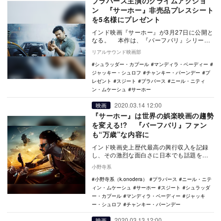
プラバース主演のクライムアクショ
ン 『サーホー』非売品プレスシート
を5名様にプレゼント
インド映画『サーホー』が3月27日に公開と
なる。 本作は、『バーフバリ』シリーズ
で主演を務め、人気と知名度が国際的なも
リアルサウンド映画部
の…
シュラッダー・カプール
マンディラ・ベーディー
ジャッキー・シュロフ
チャンキー・パーンデー
プ
レゼント
スジート
プラバース
ニール・ニティ
ン・ムケーシュ
サーホー
2020.03.14 12:00
映画
『サーホー』は世界の娯楽映画の趨勢
を変える!? 『バーフバリ』ファン
も“万歳”な内容に
インド映画史上歴代最高の興行収入を記録
し、その激烈な面白さに日本でも話題を呼
んだ『バーフバリ』シリーズ。そのバーフ
小野寺系
バリ役を務めた…
小野寺系（k.onodera）
プラバース
ニール・ニテ
ィン・ムケーシュ
サーホー
スジート
シュラッダ
ー・カプール
マンディラ・ベーディー
ジャッキ
ー・シュロフ
チャンキー・パーンデー
2020.03.13 12:00
映画