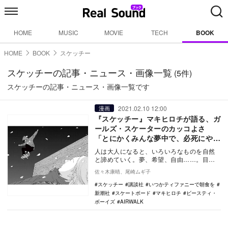
HOME
MUSIC
MOVIE
TECH
BOOK
HOME
BOOK
スケッチー
スケッチーの記事・ニュース・画像一覧
(5件)
スケッチーの記事・ニュース・画像一覧です
2021.02.10 12:00
漫画
『スケッチー』マキヒロチが語る、ガ
ールズ・スケーターのカッコよさ
「とにかくみんな夢中で、必死にや
る」
人は大人になると、いろいろなものを自然
と諦めていく。夢、希望、自由……。目の
前の現実を生きることに精一杯で、しかし
佐々木康晴、尾崎ムギ子
ふとしたときに…
スケッチー
講談社
いつかティファニーで朝食を
新潮社
スケートボード
マキヒロチ
ビースティ・
ボーイズ
AIRWALK