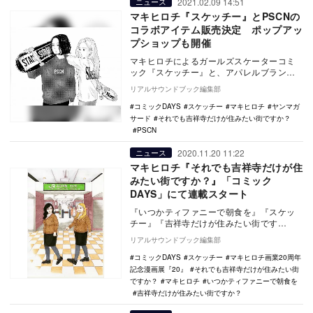
2021.02.09 14:51
ニュース
マキヒロチ『スケッチー』とPSCNの
コラボアイテム販売決定 ポップアッ
プショップも開催
マキヒロチによるガールズスケーターコミ
ック『スケッチー』と、アパレルブランド
「PSCN」のコラボレーションアイテムが2
リアルサウンドブック編集部
月11日よ…
コミックDAYS
スケッチー
マキヒロチ
ヤンマガ
サード
それでも吉祥寺だけが住みたい街ですか？
PSCN
2020.11.20 11:22
ニュース
マキヒロチ『それでも吉祥寺だけが住
みたい街ですか？』「コミック
DAYS」にて連載スタート
『いつかティファニーで朝食を』『スケッ
チー』『吉祥寺だけが住みたい街です
か？』で知られるマキヒロチの最新作、
リアルサウンドブック編集部
『それでも吉祥寺だけ…
コミックDAYS
スケッチー
マキヒロチ画業20周年
記念漫画展『20』
それでも吉祥寺だけが住みたい街
ですか？
マキヒロチ
いつかティファニーで朝食を
吉祥寺だけが住みたい街ですか？