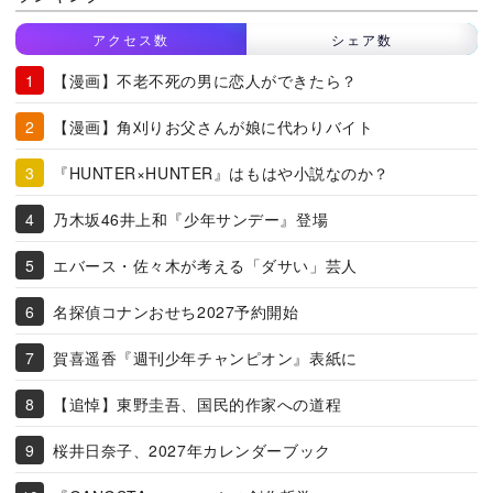
アクセス数
シェア数
【漫画】不老不死の男に恋人ができたら？
【漫画】角刈りお父さんが娘に代わりバイト
『HUNTER×HUNTER』はもはや小説なのか？
乃木坂46井上和『少年サンデー』登場
エバース・佐々木が考える「ダサい」芸人
名探偵コナンおせち2027予約開始
賀喜遥香『週刊少年チャンピオン』表紙に
【追悼】東野圭吾、国民的作家への道程
桜井日奈子、2027年カレンダーブック