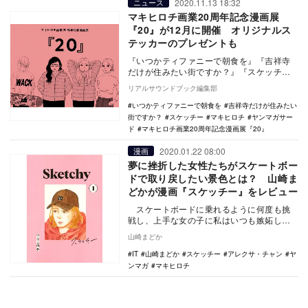
2020.11.13 18:32
ニュース
マキヒロチ画業20周年記念漫画展
『20』が12月に開催 オリジナルス
テッカーのプレゼントも
『いつかティファニーで朝食を』『吉祥寺
だけが住みたい街ですか？』『スケッチ
ー』に代表される漫画家・マキヒロチの、
リアルサウンドブック編集部
画業20周年を記…
いつかティファニーで朝食を
吉祥寺だけが住みたい
街ですか？
スケッチー
マキヒロチ
ヤンマガサー
ド
マキヒロチ画業20周年記念漫画展『20』
2020.01.22 08:00
漫画
夢に挫折した女性たちがスケートボー
ドで取り戻したい景色とは？ 山崎ま
どかが漫画『スケッチー』をレビュー
スケートボードに乗れるように何度も挑
戦し、上手な女の子に私はいつも嫉妬して
いたの。なにも恐れない精神とバランス感
山崎まどか
覚、そして…
IT
山崎まどか
スケッチー
アレクサ・チャン
ヤ
ンマガ
マキヒロチ