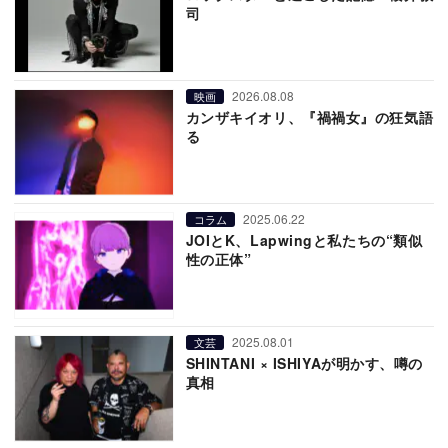
司
2026.08.08
映画
カンザキイオリ、『禍禍女』の狂気語
る
2025.06.22
コラム
JOIとK、Lapwingと私たちの“類似
性の正体”
2025.08.01
文芸
SHINTANI × ISHIYAが明かす、噂の
真相