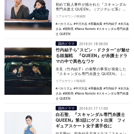
初めて殺人事件が描かれた『スキャンダル
専門弁護士 QUEEN』（フジテレビ系）第3
話。ゲストに白石聖、石田ニコルが登場し
リアルサウンド映画部
センセー…
バカリズム
中川大志
斉藤由貴
竹内結子
水川あ
さみ
関和亮
Nana Numoto
スキャンダル専門弁護
士 QUEEN
2019.01.18 06:00
国内ドラマ
竹内結子ら“スピン・ドクター”が魅せ
る頭脳戦 『QUEEN』が弁護士ドラ
マの中で異色なワケ
氷見（竹内結子）の衝撃の事実が発覚した
『スキャンダル専門弁護士 QUEEN』（フ
ジテレビ系）第2話。ゲストに成海璃子が登
リアルサウンド映画部
場し、セ…
バカリズム
中川大志
斉藤由貴
竹内結子
水川あ
さみ
関和亮
Nana Numoto
スキャンダル専門弁護
士 QUEEN
2019.01.17 11:00
国内ドラマ
白石聖、『スキャンダル専門弁護士
QUEEN』第3話にゲスト出演 フィ
ギュアスケート女子選手役に
白石聖が、竹内結子主演ドラマ『スキャン