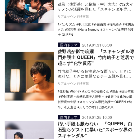
茂呂（佐野岳）と藤枝（中川大志）の2大イ
ケメンが活躍を見せた『スキャンダル専門
弁護士 QUEEN』（フジテレビ系）第4話。
リアルサウンド映画部
今回の…
バカリズム
中川大志
斉藤由貴
竹内結子
水川あ
さみ
関和亮
Nana Numoto
スキャンダル専門弁護
士 QUEEN
2019.01.31 06:00
国内ドラマ
佐野岳が影で暗躍 『スキャンダル専
門弁護士 QUEEN』竹内結子と芝居で
起こす“化学反応”
竹内結子率いる個性豊かな面々が、ときに
強引な、ときに華麗なるチーム戦を見せる
木曜劇場『スキャンダル専門弁護士
リアルサウンド映画部
QUEEN』（フジ…
佐野岳
honey
となりの怪物くん
陸王
折田侑駿
絶対零度～未然犯罪潜入捜査～
健康で文化的な最
低限度の生活
スキャンダル専門弁護士 QUEEN
純
平、考え直せ
ふたつの昨日と僕の未来
2019.01.25 10:00
国内ドラマ
汚い手段も厭わない 『QUEEN』白
石聖らゲストに暴いた“スポーツ界の
スキャンダル”