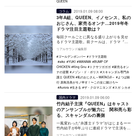
QUEEN
2019.01.09 08:00
コラム
3年A組、QUEEN、イノセンス、私の
おじさん、家売るオンナ…2019年冬
ドラマ注目主題歌は？
毎回クールごとに異なる盛り上がりを見せ
るドラマ主題歌。前クールは、ドラマ『今
日から俺は！！』（日本テレビ系）が好評
リアルサウンド編集部
を博し、同時に…
ゴールデンボンバー
ドラマ主題歌
aiko
YUKI
WANIMA
BUMP OF
CHICKEN
King Gnu
トクサツガガガ
家売るオン
ナの逆襲
メゾン・ド・ポリス
スキャンダル専門弁
護士 QUEEN
私のおじさん～WATAOJI～
よつば銀
行 原島浩美がモノ申す！〜この女に賭けろ〜
Aurora
生きる
ザ・クロマニヨンズ
スガ シカオ
2019.01.09 06:00
国内ドラマ
竹内結子主演『QUEEN』はキャスト
のアンサンブルが魅力に 関和亮ら彩
る、スキャンダルの裏側
一風変わった“弁護士ドラマ”がはじまるーー
竹内結子が6年ぶりに連続ドラマで主演を果
たす、木曜劇場『スキャンダル専門弁護士
リアルサウンド映画部