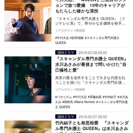
ョンで放つ愛嬌 10年のキャリアが
もたらした確かな演技
『スキャンダル専門弁護士 QUEEN』（フ
ジテレビ系）で、華やかな女優陣を相手に
奮闘をみせている中川大志。弱冠20歳にし
リアルサウンド映画部
て、すで…
中川大志
折田侑駿
スキャンダル専門弁護士
QUEEN
2019.02.08 06:00
国内ドラマ
『スキャンダル専門弁護士 QUEEN』
水川あさみが最後まで問いかけた“自
己犠牲と愛”
真実の愛を追求することで大きな代償を払
うことを描いた『スキャンダル専門弁護士
QUEEN』（フジテレビ系）の第5話。コメ
リアルサウンド映画部
ンテータ…
バカリズム
中川大志
斉藤由貴
竹内結子
水川あ
さみ
関和亮
Nana Numoto
スキャンダル専門弁護
士 QUEEN
2019.02.07 06:00
国内ドラマ
竹内結子とも相思相愛 『スキャンダ
ル専門弁護士 QUEEN』は水川あさみ