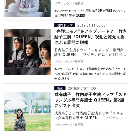
「やたらとシンクロニシティ」は、 1月10
リアルサウンド編集部
日よ…
シンガー
ドラマ
主題歌
JPOP
YUKI
スキャン
ダル専門弁護士 QUEEN
2019.01.11 06:00
国内ドラマ
“弁護士モノ”をアップデート？ 竹内
結子主演『QUEEN』視覚と聴覚を揺
さぶる展開に脱帽
竹内結子主演ドラマ『スキャンダル専門弁
護士 QUEEN』（フジテレビ系）が1月10日
に初回放送を迎えた。本作は、法廷ではな
リアルサウンド映画部
くスキ…
バカリズム
中川大志
斉藤由貴
竹内結子
水川あ
さみ
関和亮
Nana Numoto
スキャンダル専門弁護
士 QUEEN
2019.01.10 11:00
映画
成海璃子、竹内結子主演ドラマ『スキ
ャンダル専門弁護士 QUEEN』第2話
にゲスト出演
成海璃子が、竹内結子主演ドラマ『スキャ
ンダル専門弁護士 QUEEN』（フジテレビ
系）の第2話にゲストとして出演することが
リアルサウンド映画部
明らかに…