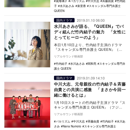
成海璃子
バカリズム
中川大志
斉藤由貴
竹内結
子
水川あさみ
泉里香
スキャンダル専門弁護士
QUEEN
2019.01.10 06:00
国内ドラマ
水川あさみが語る、『QUEEN』でバ
ディ組んだ竹内結子の魅力 「女性に
とってヒーローのよう」
本日1月10日より、竹内結子主演のドラマ
『スキャンダル専門弁護士 QUEEN』（フ
ジテレビ系）が放送される。 本作は、法
リアルサウンド映画部
廷で…
竹内結子
水川あさみ
関和亮
スキャンダル専門弁
護士 QUEEN
2019.01.09 14:10
国内ドラマ
中川大志、元母親役の竹内結子＆斉藤
由貴との共演に感激 「まさか今回一
緒に働けるとは」
1月10日スタートの竹内結子主演ドラマ『ス
キャンダル専門弁護士 QUEEN』（フジテ
レビ系）の緊急号外制作発表会が、1月9日
リアルサウンド映画部
に都…
バカリズム
中川大志
斉藤由貴
竹内結子
水川あ
さみ
Nana Numoto
スキャンダル専門弁護士