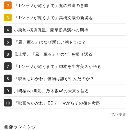
『Tシャツが乾くまで』充の帰還の意味
『Tシャツが乾くまで』高橋文哉の新境地
小栗旬×横浜流星、豪華初共演への期待
『風、薫る』はなぜ新しい朝ドラに？
見上愛、『風、薫る』との1年を振り返る
『Tシャツが乾くまで』脚本を生方美久が語る
『映画ちいかわ』怪物は誰が生んだのか？
川﨑桜×小川彩、乃木坂46の未来を語る
『映画ちいかわ』EDテーマからその後を考察
17:14更新
画像ランキング