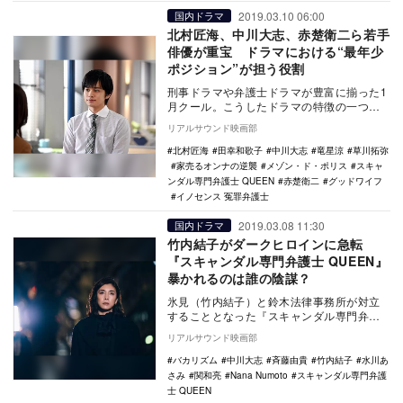
2019.03.10 06:00
国内ドラマ
北村匠海、中川大志、赤楚衛二ら若手
俳優が重宝 ドラマにおける“最年少
ポジション”が担う役割
刑事ドラマや弁護士ドラマが豊富に揃った1
月クール。こうしたドラマの特徴の一つ
に、主人公至上主義の物語ではなく、様々
リアルサウンド映画部
な世代の個性豊…
北村匠海
田幸和歌子
中川大志
竜星涼
草川拓弥
家売るオンナの逆襲
メゾン・ド・ポリス
スキャ
ンダル専門弁護士 QUEEN
赤楚衛二
グッドワイフ
イノセンス 冤罪弁護士
2019.03.08 11:30
国内ドラマ
竹内結子がダークヒロインに急転
『スキャンダル専門弁護士 QUEEN』
暴かれるのは誰の陰謀？
氷見（竹内結子）と鈴木法律事務所が対立
することとなった『スキャンダル専門弁護
士 QUEEN』（フジテレビ系）の第9話。い
リアルサウンド映画部
よいよク…
バカリズム
中川大志
斉藤由貴
竹内結子
水川あ
さみ
関和亮
Nana Numoto
スキャンダル専門弁護
士 QUEEN