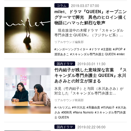
2019.03.07 07:00
コラム
milet、ドラマ『QUEEN』オープニン
グテーマで脚光 異色のヒロイン描く
物語にハマった鮮烈な歌声
現在放送中の木曜ドラマ『スキャンダル
専門弁護士 QUEEN』（フジテレビ系）の
オープニングテーマとして抜擢されたmil…
リアルサウンド編集部
シンガーソングライター
ドラマ
主題歌
JPOP
渡部あきこ
スキャンダル専門弁護士 QUEEN
milet
2019.03.01 11:30
国内ドラマ
竹内結子が残した意味深な言葉 『ス
キャンダル専門弁護士 QUEEN』水川
あさみとの対立が深まる
氷見（竹内結子）と与田（水川あさみ）が
対立した『スキャンダル専門弁護士
QUEEN』（フジテレビ系）の第8話。氷見
リアルサウンド映画部
が依頼人に対し…
バカリズム
中川大志
斉藤由貴
竹内結子
水川あ
さみ
関和亮
Nana Numoto
スキャンダル専門弁護
士 QUEEN
2019.02.22 06:00
国内ドラマ