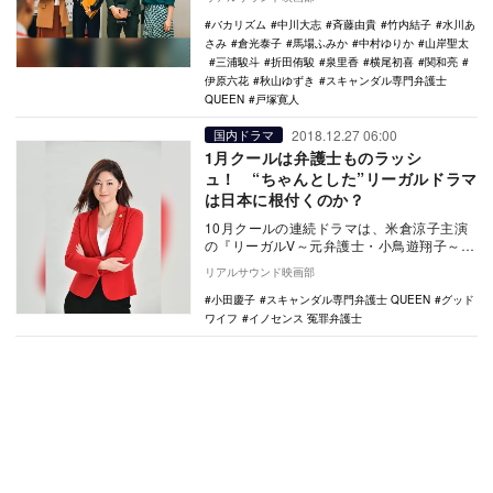
QUE…
バカリズム
中川大志
斉藤由貴
竹内結子
水川あ
さみ
倉光泰子
馬場ふみか
中村ゆりか
山岸聖太
三浦駿斗
折田侑駿
泉里香
横尾初喜
関和亮
伊原六花
秋山ゆずき
スキャンダル専門弁護士
QUEEN
戸塚寛人
2018.12.27 06:00
国内ドラマ
1月クールは弁護士ものラッシ
ュ！ “ちゃんとした”リーガルドラマ
は日本に根付くのか？
10月クールの連続ドラマは、米倉涼子主演
の『リーガルV～元弁護士・小鳥遊翔子～』
（テレビ朝日系）と、アメリカの人気ドラ
リアルサウンド映画部
マの日本版…
小田慶子
スキャンダル専門弁護士 QUEEN
グッド
ワイフ
イノセンス 冤罪弁護士