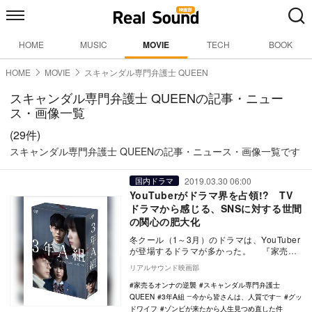
HOME
MUSIC
MOVIE
TECH
BOOK
HOME
MOVIE
スキャンダル専門弁護士 QUEEN
スキャンダル専門弁護士 QUEENの記事・ニュー
ス・画像一覧
(29件)
スキャンダル専門弁護士 QUEENの記事・ニュース・画像一覧です
2019.03.30 06:00
国内ドラマ
YouTuberがドラマ界を占領!? TV
ドラマから感じる、SNSに対する世間
の関心の肥大化
冬クール（1～3月）のドラマは、YouTuber
が登場するドラマが多かった。 『家売る
オンナの逆襲』（日本テレビ系）の第1話…
リアルサウンド映画部
家売るオンナの逆襲
スキャンダル専門弁護士
QUEEN
3年A組 ―今から皆さんは、人質です―
グッ
ドワイフ
ゾンビが来たから人生見つめ直した件