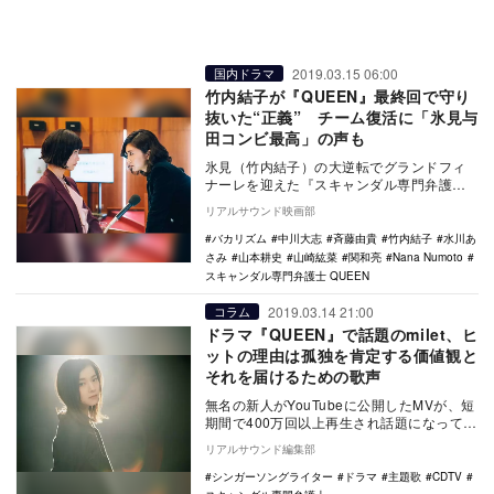
2019.03.15 06:00
国内ドラマ
竹内結子が『QUEEN』最終回で守り
抜いた“正義” チーム復活に「氷見与
田コンビ最高」の声も
氷見（竹内結子）の大逆転でグランドフィ
ナーレを迎えた『スキャンダル専門弁護士
QUEEN』（フジテレビ系）最終回。前半
リアルサウンド映画部
は、氷見と…
バカリズム
中川大志
斉藤由貴
竹内結子
水川あ
さみ
山本耕史
山崎紘菜
関和亮
Nana Numoto
スキャンダル専門弁護士 QUEEN
2019.03.14 21:00
コラム
ドラマ『QUEEN』で話題のmilet、ヒ
ットの理由は孤独を肯定する価値観と
それを届けるための歌声
無名の新人がYouTubeに公開したMVが、短
期間で400万回以上再生され話題になってい
る。ハスキーかつダークな歌声を武器に持
リアルサウンド編集部
つ…
シンガーソングライター
ドラマ
主題歌
CDTV