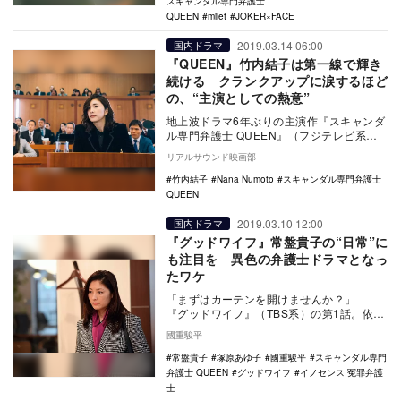
スキャンダル専門弁護士
QUEEN
milet
JOKER×FACE
2019.03.14 06:00
国内ドラマ
『QUEEN』竹内結子は第一線で輝き
続ける クランクアップに涙するほど
の、“主演としての熱意”
地上波ドラマ6年ぶりの主演作『スキャンダ
ル専門弁護士 QUEEN』（フジテレビ系、
以下『QUEEN』）の最終回が迫り、竹内結
リアルサウンド映画部
子の…
竹内結子
Nana Numoto
スキャンダル専門弁護士
QUEEN
2019.03.10 12:00
国内ドラマ
『グッドワイフ』常盤貴子の“日常”に
も注目を 異色の弁護士ドラマとなっ
たワケ
「まずはカーテンを開けませんか？」
『グッドワイフ』（TBS系）の第1話。依頼
人の男性の家を訪れた際に、杏子（常盤貴
國重駿平
子）が口…
常盤貴子
塚原あゆ子
國重駿平
スキャンダル専門
弁護士 QUEEN
グッドワイフ
イノセンス 冤罪弁護
士