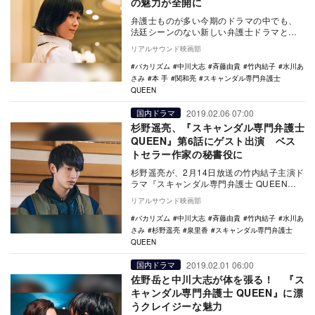
の魅力が全開に
弁護士ものが多い今期のドラマの中でも、
法廷シーンのない新しい弁護士ドラマとし
て話題の『スキャンダル専門弁護士
リアルサウンド映画部
QUEEN』（フジ…
バカリズム
中川大志
斉藤由貴
竹内結子
水川あ
さみ
本 手
関和亮
スキャンダル専門弁護士
QUEEN
2019.02.06 07:00
国内ドラマ
杉野遥亮、『スキャンダル専門弁護士
QUEEN』第6話にゲスト出演 ベス
トセラー作家の秘書役に
杉野遥亮が、2月14日放送の竹内結子主演ド
ラマ『スキャンダル専門弁護士 QUEEN』
（フジテレビ系）第6話にゲスト出演するこ
リアルサウンド映画部
とが…
バカリズム
中川大志
斉藤由貴
竹内結子
水川あ
さみ
杉野遥亮
泉里香
スキャンダル専門弁護士
QUEEN
2019.02.01 06:00
国内ドラマ
佐野岳と中川大志が体を張る！ 『ス
キャンダル専門弁護士 QUEEN』に漂
うクレイジーな魅力