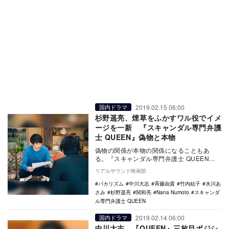
2019.02.15 06:00
国内ドラマ
杉野遥亮、煙草をふかすワル役でイメ
ージを一新 『スキャンダル専門弁護
士 QUEEN』偽物と本物
偽物の関係が本物の関係になることもあ
る。『スキャンダル専門弁護士 QUEEN』
（フジテレビ系）第6話は、危機管理チーム
リアルサウンド映画部
が大物小説…
バカリズム
中川大志
斉藤由貴
竹内結子
水川あ
さみ
杉野遥亮
関和亮
Nana Numoto
スキャンダ
ル専門弁護士 QUEEN
2019.02.14 06:00
国内ドラマ
中川大志、『QUEEN』三枚目ポジシ