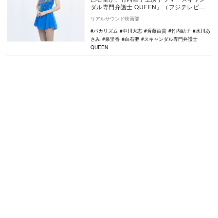
ダル専門弁護士 QUEEN』（フジテレビ
系）の第3話にゲスト出演することが明らか
リアルサウンド映画部
になった。…
バカリズム
中川大志
斉藤由貴
竹内結子
水川あ
さみ
泉里香
白石聖
スキャンダル専門弁護士
QUEEN