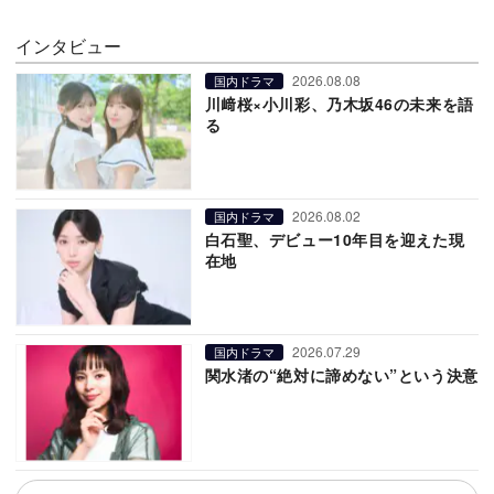
インタビュー
2026.08.08
国内ドラマ
川﨑桜×小川彩、乃木坂46の未来を語
る
2026.08.02
国内ドラマ
白石聖、デビュー10年目を迎えた現
在地
2026.07.29
国内ドラマ
関水渚の“絶対に諦めない”という決意