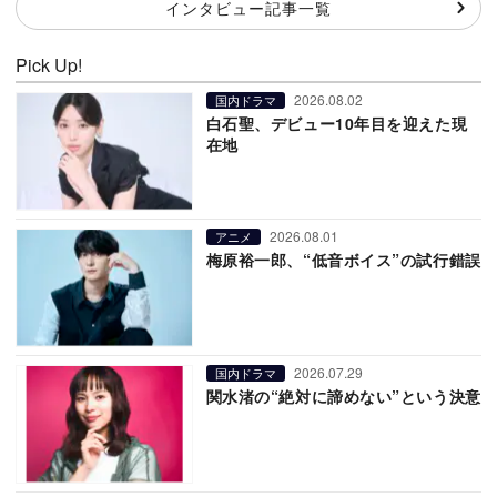
インタビュー記事一覧
Pick Up!
2026.08.02
国内ドラマ
白石聖、デビュー10年目を迎えた現
在地
2026.08.01
アニメ
梅原裕一郎、“低音ボイス”の試行錯誤
2026.07.29
国内ドラマ
関水渚の“絶対に諦めない”という決意