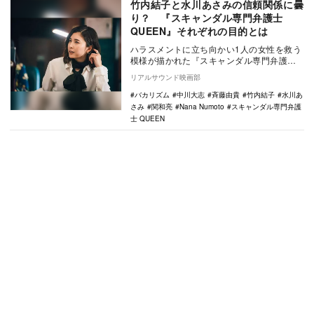
竹内結子と水川あさみの信頼関係に曇
り？ 『スキャンダル専門弁護士
QUEEN』それぞれの目的とは
ハラスメントに立ち向かい1人の女性を救う
模様が描かれた『スキャンダル専門弁護士
QUEEN』（フジテレビ系）第7話。システ
リアルサウンド映画部
ムエン…
バカリズム
中川大志
斉藤由貴
竹内結子
水川あ
さみ
関和亮
Nana Numoto
スキャンダル専門弁護
士 QUEEN