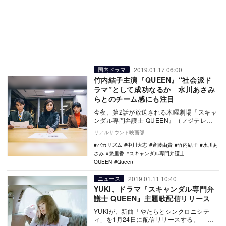
2019.01.17 06:00
国内ドラマ
竹内結子主演『QUEEN』“社会派ド
ラマ”として成功なるか 水川あさみ
らとのチーム感にも注目
今夜、第2話が放送される木曜劇場『スキャ
ンダル専門弁護士 QUEEN』（フジテレビ
系）。竹内結子が主演を務める本作は、情
リアルサウンド映画部
報を操作…
バカリズム
中川大志
斉藤由貴
竹内結子
水川あ
さみ
泉里香
スキャンダル専門弁護士
QUEEN
Queen
2019.01.11 10:40
ニュース
YUKI、ドラマ『スキャンダル専門弁
護士 QUEEN』主題歌配信リリース
YUKIが、新曲「やたらとシンクロニシテ
ィ」を1月24日に配信リリースする。