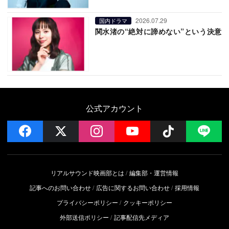
2026.07.29
国内ドラマ
関水渚の“絶対に諦めない”という決意
公式アカウント
facebook
x
instagram
YouTube
Follow on 
LI
リアルサウンド映画部とは
編集部・運営情報
記事へのお問い合わせ
広告に関するお問い合わせ
採用情報
プライバシーポリシー
クッキーポリシー
外部送信ポリシー
記事配信先メディア