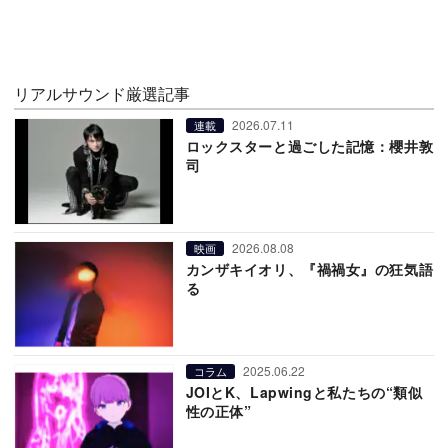
リアルサウンド厳選記事
2026.07.11
連載
ロックスターと過ごした記憶：櫻井敦
司
2026.08.08
映画
カンザキイオリ、『禍禍女』の狂気語
る
2025.06.22
コラム
JOIとK、Lapwingと私たちの“類似
性の正体”