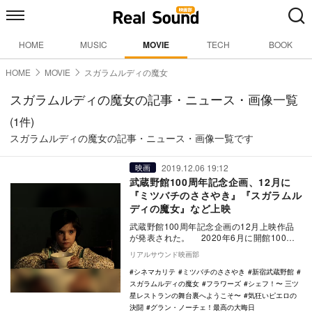
HOME
MUSIC
MOVIE
TECH
BOOK
HOME
MOVIE
スガラムルディの魔女
スガラムルディの魔女の記事・ニュース・画像一覧
(1件)
スガラムルディの魔女の記事・ニュース・画像一覧です
2019.12.06 19:12
映画
武蔵野館100周年記念企画、12月に
『ミツバチのささやき』『スガラムル
ディの魔女』など上映
武蔵野館100周年記念企画の12月上映作品
が発表された。 2020年6月に開館100周
年を迎える新宿武蔵野館。感謝の気持ち
リアルサウンド映画部
を…
シネマカリテ
ミツバチのささやき
新宿武蔵野館
スガラムルディの魔女
フラワーズ
シェフ！〜 三ツ
星レストランの舞台裏へようこそ〜
気狂いピエロの
決闘
グラン・ノーチェ！最高の大晦日