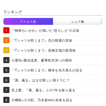
ランキング
アクセス数
シェア数
『映画ちいかわ』が描いた“恐ろしさ”の正体
『Tシャツが乾くまで』充の帰還の意味
『Tシャツが乾くまで』高橋文哉の新境地
小栗旬×横浜流星、豪華初共演への期待
『Tシャツが乾くまで』脚本を生方美久が語る
『風、薫る』はなぜ新しい朝ドラに？
見上愛、『風、薫る』との1年を振り返る
川﨑桜×小川彩、乃木坂46の未来を語る