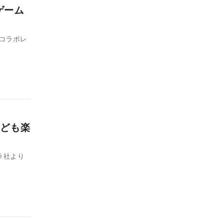
ゲーム
初コラボレ
ども楽
ラ社より