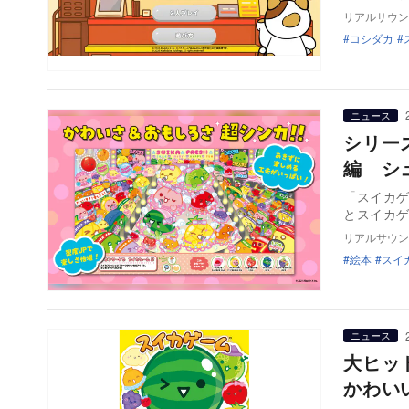
リアルサウン
コシダカ
ニュース
シリー
編 シ
「スイカ
とスイカゲ
リアルサウン
絵本
スイ
ニュース
大ヒッ
かわい