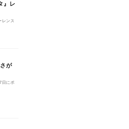
タ』レ
ーレンス
さが
7日にポ