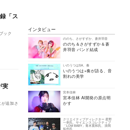
録「ス
インタビュー
ブック
ののち、さがすずか、蒼井羽音
ののち＆さがすずか＆蒼
井羽音 バンド結成
いのうつはSA、奏
いのうつは×奏が語る、音
割れの美学
が実
宮本佳林
宮本佳林 AI開発の原点明
」にが追加さ
かす
クリエイティブディレクター 星野
一幸氏、サイエンスコレクティブ
「LOM BABY」青木寛和氏、浪岡
拓也氏