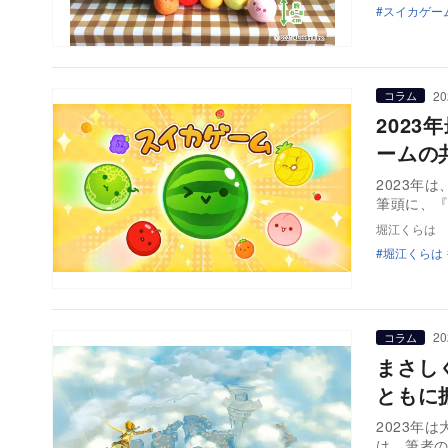
スイカゲー
20
コラム
202
ームの
2023年
筆頭に、
堀江くらは
堀江くらは
20
コラム
まさし
ともに
2023年
は、筆者の