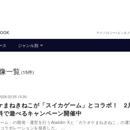
BOOK
テクノロジー×エンタ
ース
ジャンル別
像一覧
(15件)
2026.02.05 15:30
ケまねきねこが「スイカゲーム」とコラボ！ 2月
料で遊べるキャンペーン開催中
ーム」の開発・運営を行うAladdin Xと「カラオケまねきねこ」の
コラボレーションを発表した。 …