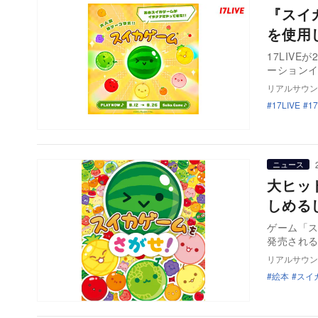
『スイ
を使用
17LIV
ーション
リアルサウン
17LIVE
1
ニュース
大ヒッ
しめる
ゲーム「ス
リアルサウン
絵本
スイ