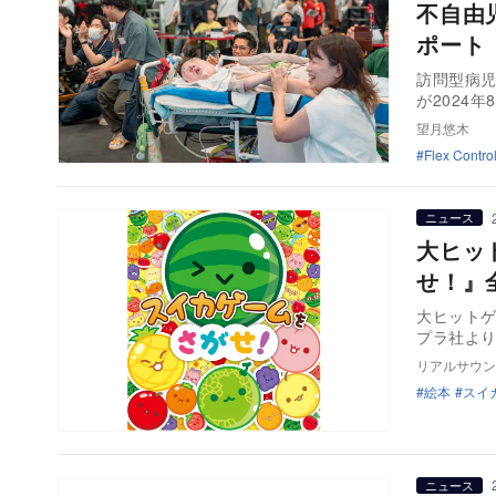
不自由
ポート
訪問型病児
が2024
望月悠木
Flex Control
ニュース
大ヒッ
せ！』
大ヒットゲ
リアルサウン
絵本
スイ
ニュース