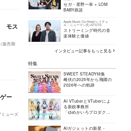
セガ・星野一幸 × LOM
BABY鼎談
Apple Music Co-Head レイチェ
? モス
ル・ニューマン氏×STUTS
ストリーミング時代の音
楽体験と価値
（販売期
インタビュー記事をもっと見る
特集
SWEET STEADY特集
雌伏の2025年から飛躍の
2026年への軌跡
ゲー
AI VTuberとVTuberによ
る新鋭事務所
「ゆめかいろプロダクシ
アミューズ
ョン」の挑戦に迫る
AIガジェットの新星・