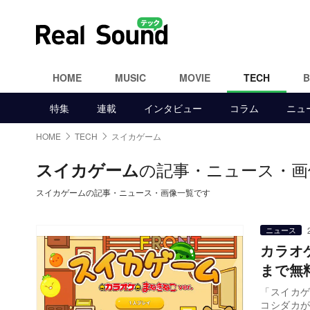
HOME
MUSIC
MOVIE
TECH
特集
連載
インタビュー
コラム
ニュ
HOME
TECH
スイカゲーム
の記事・ニュース・画
スイカゲーム
スイカゲームの記事・ニュース・画像一覧です
ニュース
カラオ
まで無
「スイカゲ
コシダカが