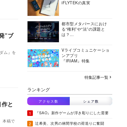
iFLYTEKの真実
都市型メタバースにおけ
る“権利”や“法”の課題と
発”ブ
は？
バーチャルシティコンソ
ーシアムの挑戦に迫る
Vライブコミュニケーショ
グダム』を
ンアプリ
『IRIAM』特集
特集記事一覧
ランキング
アクセス数
シェア数
目作と
『SAO』新作ゲームが浮き彫りにした需要
。本稿で
辻希美、次男の林間学校の荷造りに奮闘