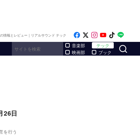
Like on Facebook
Follow on x
Follow on Inst
Follow on Y
Follow on
Follo
メの情報とレビュー｜リアルサウンド テック
サ
音楽部
テック
映画部
ブック
26日
運営を行う