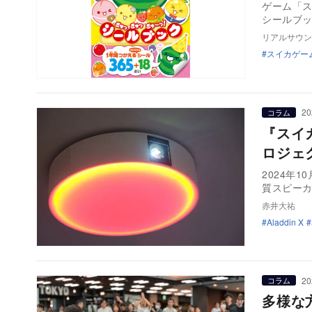
ゲーム「
シールブッ
リアルサウン
スイカゲー
20
コラム
『スイ
ロジェク
2024年1
質スピー
赤井大祐
Aladdin X
20
コラム
多様な