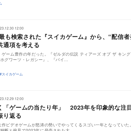
ム
23.12.30 12:00
3年最も検索された『スイカゲーム』から、“配信者
共通項を考える
は、ゲーム豊作の年だった。『ゼルダの伝説 ティアーズ オブ ザ キン
『ホグワーツ・レガシー』、『バイ…
スイカゲーム
23.12.29 12:00
く「ゲームの当たり年」 2023年を印象的な注
振り返る
は大作ビデオゲームが怒涛の勢いでやってくるスゴい一年となっていた
独断と偏見で2023年に発売された大…