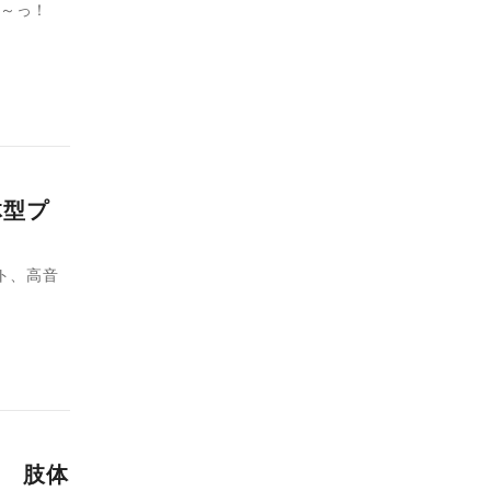
ゅ～っ！
体型プ
イト、高音
 肢体