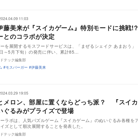
2024.04.09 11:03
伊藤美来が『スイカゲーム』特別モードに挑戦!
ーとのコラボが決定
ーを展開するモスフードサービスは、「まぜるシェイク あまおう」
7日～5月下旬）の発売に伴い、累計85…
ドテック編集部
ム
モスバーガー
伊藤美来
2024.03.29 19:05
とメロン、部屋に置くならどっち派？ 『スイカ
いぐるみがプライズで登場
ューラボは、人気パズルゲーム『スイカゲーム』のぬいぐるみ各種を
ライズとして順次展開することを発表した。
ドテック編集部