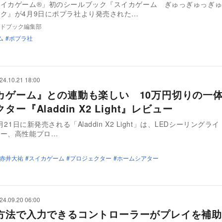
スイカゲーム®」初のシールブック『スイカゲーム ぎゅっぎゅっぎ
ク』が4月9日にポプラ社より発売された…
ドブック編集部
ム
ポプラ社
24.10.21 18:00
カゲーム』との連動も楽しい 10万円切りの一
ター『Aladdin X2 Light』レビュー
0月21日に新発売される「Aladdin X2 Light」は、LEDシーリングラ
カー、高性能プロ…
赤井大祐
スイカゲーム
プロジェクター
ホームシアター
24.09.20 06:00
方法で入力できるコントローラーがプレイを補助