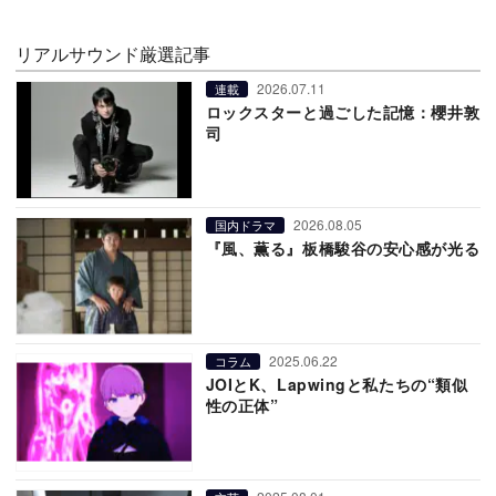
リアルサウンド厳選記事
2026.07.11
連載
ロックスターと過ごした記憶：櫻井敦
司
2026.08.05
国内ドラマ
『風、薫る』板橋駿谷の安心感が光る
2025.06.22
コラム
JOIとK、Lapwingと私たちの“類似
性の正体”