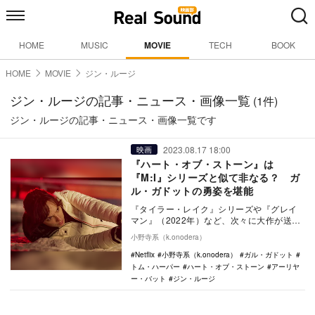
HOME
MUSIC
MOVIE
TECH
BOOK
HOME
MOVIE
ジン・ルージ
ジン・ルージの記事・ニュース・画像一覧
(1件)
ジン・ルージの記事・ニュース・画像一覧です
2023.08.17 18:00
映画
『ハート・オブ・ストーン』は
『M:I』シリーズと似て非なる？ ガ
ル・ガドットの勇姿を堪能
『タイラー・レイク』シリーズや『グレイ
マン』（2022年）など、次々に大作が送り
出されているNetflixのアクション映画。こ
小野寺系（k.onodera）
の…
Netflix
小野寺系（k.onodera）
ガル・ガドット
トム・ハーパー
ハート・オブ・ストーン
アーリヤ
ー・バット
ジン・ルージ