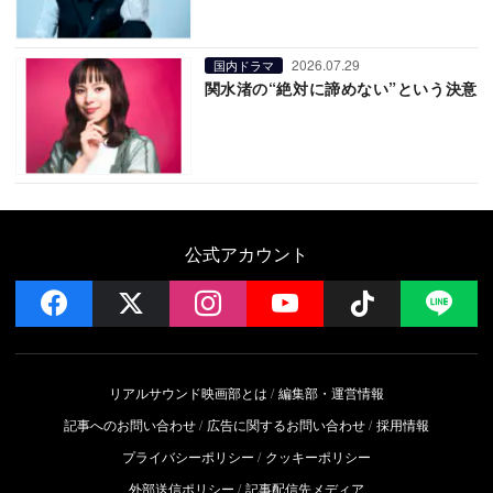
2026.07.29
国内ドラマ
関水渚の“絶対に諦めない”という決意
公式アカウント
facebook
x
instagram
YouTube
Follow on 
LI
リアルサウンド映画部とは
編集部・運営情報
記事へのお問い合わせ
広告に関するお問い合わせ
採用情報
プライバシーポリシー
クッキーポリシー
外部送信ポリシー
記事配信先メディア