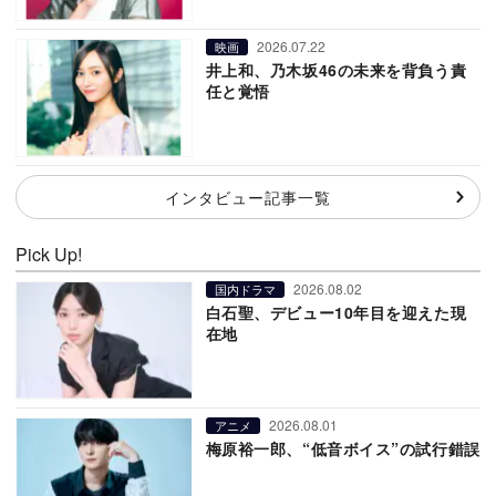
2026.07.22
映画
井上和、乃木坂46の未来を背負う責
任と覚悟
インタビュー記事一覧
Pick Up!
2026.08.02
国内ドラマ
白石聖、デビュー10年目を迎えた現
在地
2026.08.01
アニメ
梅原裕一郎、“低音ボイス”の試行錯誤