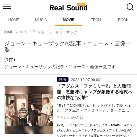
HOME
MUSIC
MOVIE
TECH
BOOK
HOME
MOVIE
ジョーン・キューザック
ジョーン・キューザックの記事・ニュース・画像一
覧
(1件)
ジョーン・キューザックの記事・ニュース・画像一覧です
2022.10.07 08:00
映画
『アダムス・ファミリー2』と人種問
題 悪趣味キャンプが象徴する地獄へ
の痛快な“反撃”
1991年に公開され、ヒット作として愛され
た『アダムス・ファミリー』。ダークユー
モアたっぷりに、当時の“一般的”アメリカ人
アナイス（ANAIS）
や家庭…
バリー・ソネンフェルド
アナイス（ANAIS）
アン
ジェリカ・ヒューストン
アダムス・ファミリー2
ク
リスティーナ・リッチ
金曜ロードショー
ラウル・