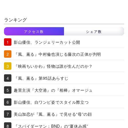
ランキング
アクセス数
シェア数
影山優佳、ランジェリーカット公開
『風、薫る』中村倫也演じる藤次の正体が判明
『映画ちいかわ』怪物は誰が生んだのか？
『風、薫る』第95話あらすじ
趣里主演『大空港』の『相棒』オマージュ
影山優佳、白ワンピ姿でスタイル際立つ
美山加恋が『風、薫る』で見せる“母”の顔
『スパイダーマン：BND』の“夏休み感”