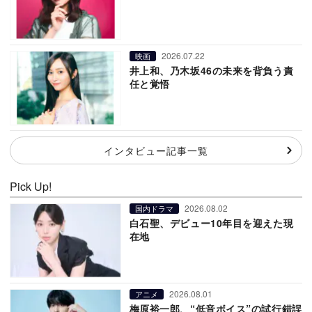
2026.07.22
映画
井上和、乃木坂46の未来を背負う責
任と覚悟
インタビュー記事一覧
Pick Up!
2026.08.02
国内ドラマ
白石聖、デビュー10年目を迎えた現
在地
2026.08.01
アニメ
梅原裕一郎、“低音ボイス”の試行錯誤