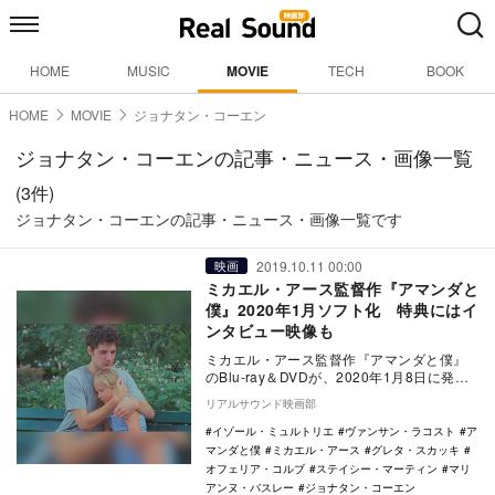
HOME
MUSIC
MOVIE
TECH
BOOK
HOME
MOVIE
ジョナタン・コーエン
ジョナタン・コーエンの記事・ニュース・画像一覧
(3件)
ジョナタン・コーエンの記事・ニュース・画像一覧です
2019.10.11 00:00
映画
ミカエル・アース監督作『アマンダと
僕』2020年1月ソフト化 特典にはイ
ンタビュー映像も
ミカエル・アース監督作『アマンダと僕』
のBlu-ray＆DVDが、2020年1月8日に発売
されることが決定した。 本作は…
リアルサウンド映画部
イゾール・ミュルトリエ
ヴァンサン・ラコスト
ア
マンダと僕
ミカエル・アース
グレタ・スカッキ
オフェリア・コルブ
ステイシー・マーティン
マリ
アンヌ・バスレー
ジョナタン・コーエン