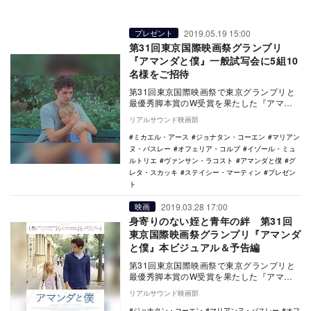
2019.05.19 15:00
プレゼント
第31回東京国際映画祭グランプリ
『アマンダと僕』一般試写会に5組10
名様をご招待
第31回東京国際映画祭で東京グランプリと
最優秀脚本賞のW受賞を果たした『アマン
ダと僕』が、6月22日に公開される。 舞
リアルサウンド映画部
台…
ミカエル・アース
ジョナタン・コーエン
マリアン
ヌ・バスレー
オフェリア・コルブ
イゾール・ミュ
ルトリエ
ヴァンサン・ラコスト
アマンダと僕
グ
レタ・スカッキ
ステイシー・マーティン
プレゼン
ト
2019.03.28 17:00
映画
身寄りのない姪と青年の絆 第31回
東京国際映画祭グランプリ『アマンダ
と僕』本ビジュアル＆予告編
第31回東京国際映画祭で東京グランプリと
最優秀脚本賞のW受賞を果たした『アマン
ダと僕』の公開日が6月22日に決定し、ポス
リアルサウンド映画部
タービジ…
ジョナタン・コーエン
マリアンヌ・バスレー
オフ