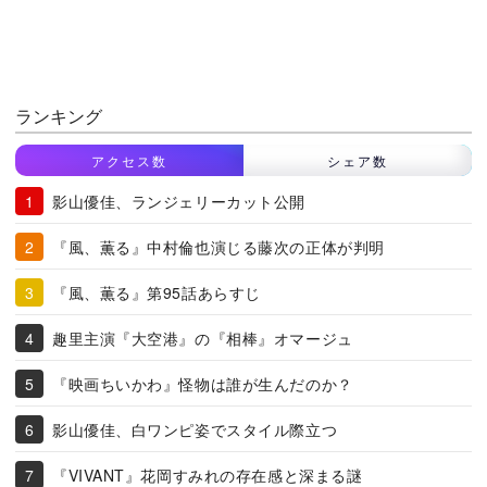
ランキング
アクセス数
シェア数
影山優佳、ランジェリーカット公開
『風、薫る』中村倫也演じる藤次の正体が判明
『風、薫る』第95話あらすじ
趣里主演『大空港』の『相棒』オマージュ
『映画ちいかわ』怪物は誰が生んだのか？
影山優佳、白ワンピ姿でスタイル際立つ
『VIVANT』花岡すみれの存在感と深まる謎