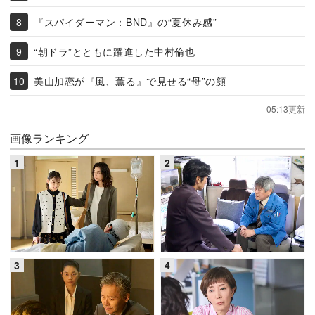
『スパイダーマン：BND』の“夏休み感”
“朝ドラ”とともに躍進した中村倫也
美山加恋が『風、薫る』で見せる“母”の顔
05:13更新
画像ランキング