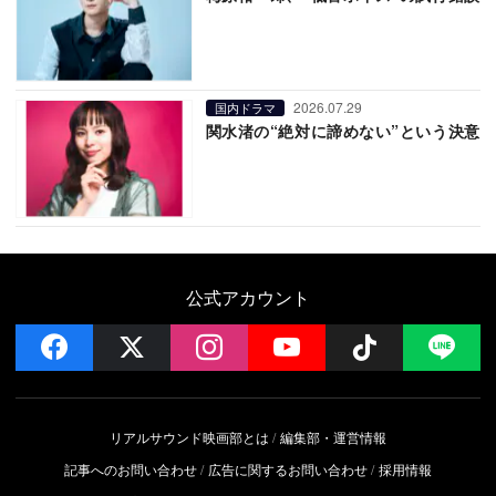
2026.07.29
国内ドラマ
関水渚の“絶対に諦めない”という決意
公式アカウント
facebook
x
instagram
YouTube
Follow on 
LI
リアルサウンド映画部とは
編集部・運営情報
記事へのお問い合わせ
広告に関するお問い合わせ
採用情報