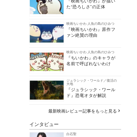
『映画ちいかわ』が描い
た“恐ろしさ”の正体
映画ちいかわ 人魚の島のひみつ
『映画ちいかわ』原作フ
ァン絶賛の理由
映画ちいかわ 人魚の島のひみつ
『ちいかわ』のキャラが
名前で呼ばれないわけ
ジュラシック・ワールド／復活の
大地
『ジュラシック・ワール
ド』恐竜オタが解説
最新映画レビュー記事をもっと見る
インタビュー
白石聖