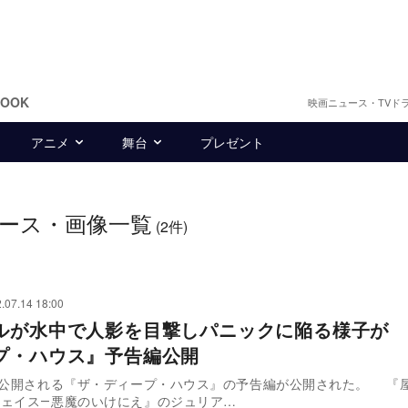
BOOK
映画ニュース・TVド
アニメ
舞台
プレゼント
ース・画像一覧
(2件)
.07.14 18:00
ルが水中で人影を目撃しパニックに陥る様子が 
プ・ハウス』予告編公開
に公開される『ザ・ディープ・ハウス』の予告編が公開された。 『
フェイス―悪魔のいけにえ』のジュリア…