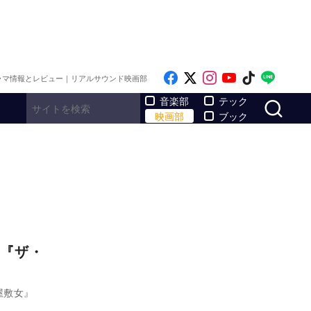
Like on Facebook
Follow on x
Follow on Inst
Follow on Y
Follow on
Follo
ラマ情報とレビュー｜リアルサウンド映画部
サ
音楽部
テック
映画部
ブック
『ザ・
屋敷女』