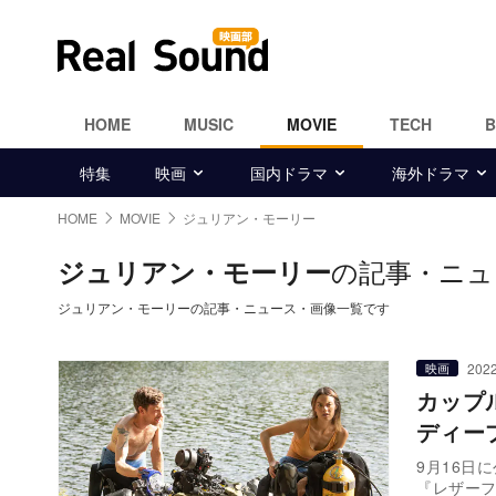
HOME
MUSIC
MOVIE
TECH
特集
映画
国内ドラマ
海外ドラマ
HOME
MOVIE
ジュリアン・モーリー
の記事・ニュ
ジュリアン・モーリー
ジュリアン・モーリーの記事・ニュース・画像一覧です
2022
映画
カップ
ディー
9月16日
『レザー