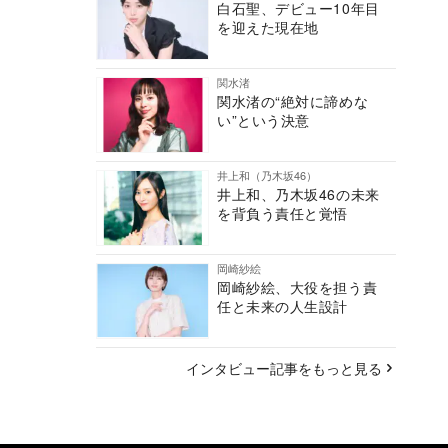
白石聖、デビュー10年目
を迎えた現在地
関水渚
関水渚の“絶対に諦めな
い”という決意
井上和（乃木坂46）
井上和、乃木坂46の未来
を背負う責任と覚悟
岡崎紗絵
岡崎紗絵、大役を担う責
任と未来の人生設計
インタビュー記事をもっと見る