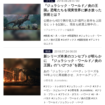
2018.08.28 07:00
コラム
『ジュラシック・ワールド／炎の王
国』恐竜たちを現実世界に解き放った
技術とは？
公開から4日で興行収入21億円と前作を上回
るヒットを記録し、現在も絶賛上映中の
『ジュラシック・ワールド／炎の王国』。
リアルサウンドテック編集部
ここでは監督…
映画
J・A・バヨナ
馬場翔大
ジュラシック・ワー
ルド／炎の王国
ロボティクス
撮影技術
アニマト
ロニクス
2018.07.24 06:00
映画
新シリーズ本来のコンセプトが明らか
に 『ジュラシック・ワールド／炎の
王国』の“いびつさ”を読む
あの『ジュラシック・パーク』シリーズを
14年ぶりに再始動させ、スケールアップし
た映画『ジュラシック・ワールド』は、
小野寺系（k.onodera）
2015年に公…
コリン・トレボロウ
ジュラシック・パーク
スティ
ーヴン・スピルバーグ
小野寺系（k.onodera）
クリ
ス・プラット
ブライス・ダラス・ハワード
J・A・
バヨナ
ジュラシック・ワールド／炎の王国
ロス
ト・ワールド／ジュラシック・パーク