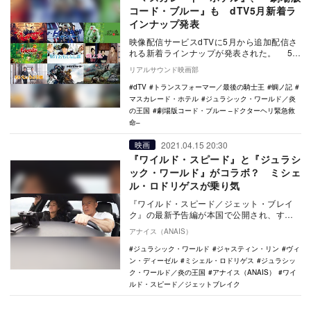
コード・ブルー』も dTV5月新着ラ
インナップ発表
映像配信サービスdTVに5月から追加配信さ
れる新着ラインナップが発表された。 5月
から新たに独占配信される作品は、東野圭
リアルサウンド映画部
吾の…
dTV
トランスフォーマー／最後の騎士王
蜩ノ記
マスカレード・ホテル
ジュラシック・ワールド／炎
の王国
劇場版コード・ブルー –ドクターヘリ緊急救
命–
2021.04.15 20:30
映画
『ワイルド・スピード』と『ジュラシ
ック・ワールド』がコラボ？ ミシェ
ル・ロドリゲスが乗り気
『ワイルド・スピード／ジェット・ブレイ
ク』の最新予告編が本国で公開され、すで
に話題となっている。ド派手なアクション
アナイス（ANAIS）
が観たい時とコ…
ジュラシック・ワールド
ジャスティン・リン
ヴィ
ン・ディーゼル
ミシェル・ロドリゲス
ジュラシッ
ク・ワールド／炎の王国
アナイス（ANAIS）
ワイ
ルド・スピード／ジェットブレイク