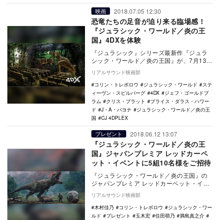
2018.07.05 12:30
映画
恐竜たちの足音が迫り来る臨場感！
『ジュラシック・ワールド／炎の王
国』4DXを体験
『ジュラシック』シリーズ最新作『ジュラ
シック・ワールド／炎の王国』が、7月13日
より4DXで公開される。『ジュラシック・
リアルサウンド映画部
ワールド…
コリン・トレボロウ
ジュラシック・ワールド
ステ
ィーヴン・スピルバーグ
4DX
ジェフ・ゴールドブ
ラム
クリス・プラット
ブライス・ダラス・ハワー
ド
J・A・バヨナ
ジュラシック・ワールド／炎の王
国
CJ 4DPLEX
2018.06.12 13:07
プレゼント
『ジュラシック・ワールド／炎の王
国』ジャパンプレミア レッドカーペ
ット・イベントに5組10名様をご招待
『ジュラシック・ワールド／炎の王国』の
ジャパンプレミア レッドカーペット・イベ
ントが、6月27日に東京・六本木ヒルズアリ
リアルサウンド映画部
ーナにて…
木村佳乃
コリン・トレボロウ
ジュラシック・ワー
ルド
プレゼント
玉木宏
住田萌乃
満島真之介