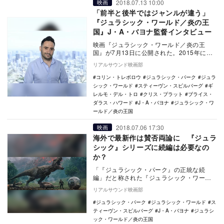
2018.07.13 10:00
映画
「前半と後半ではジャンルが違う」
『ジュラシック・ワールド／炎の王
国』J・A・バヨナ監督インタビュー
映画『ジュラシック・ワールド／炎の王
国』が7月13日に公開された。2015年に公
開され、世界歴代映画興行収入第5位にラン
リアルサウンド映画部
クインす…
コリン・トレボロウ
ジュラシック・パーク
ジュラ
シック・ワールド
スティーヴン・スピルバーグ
ギ
レルモ・デル・トロ
クリス・プラット
ブライス・
ダラス・ハワード
J・A・バヨナ
ジュラシック・ワ
ールド／炎の王国
2018.07.06 17:30
映画
海外で最新作は賛否両論に 『ジュラ
シック』シリーズに続編は必要なの
か？
「『ジュラシック・パーク』の正統な続
編」だと称された『ジュラシック・ワール
ド』が、『ジュラシック・ワールド／炎の
リアルサウンド映画部
王国』として7月…
ジュラシック・パーク
ジュラシック・ワールド
ス
ティーヴン・スピルバーグ
J・A・バヨナ
ジュラシ
ック・ワールド／炎の王国