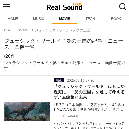
HOME
MUSIC
MOVIE
TECH
BOOK
HOME
MOVIE
ジュラシック・ワールド／炎の王国
ジュラシック・ワールド／炎の王国の記事・ニュー
ス・画像一覧
(20件)
ジュラシック・ワールド／炎の王国の記事・ニュース・画像一覧で
す
2025.05.10 07:30
映画
『ジュラシック・ワールド』はもはや
現実に 『炎の王国』を通して考える
ゲノム編集と未来
4月7日（日本時間）に発表された、US版の
TIME誌の表紙に世界が騒然とした。そこに
写っているのは、1匹の白いオオカミ。その
アナイス（ANAIS）
上に…
コリン・トレボロウ
ジュラシック・パーク
ジュラ
シック・ワールド
クリス・プラット
ブライス・ダ