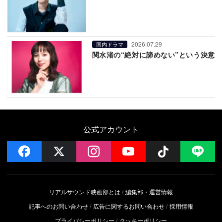
2026.07.29
国内ドラマ
関水渚の“絶対に諦めない”という決意
公式アカウント
facebook
x
instagram
YouTube
Follow on 
LI
リアルサウンド映画部とは
編集部・運営情報
記事へのお問い合わせ
広告に関するお問い合わせ
採用情報
プライバシーポリシー
クッキーポリシー