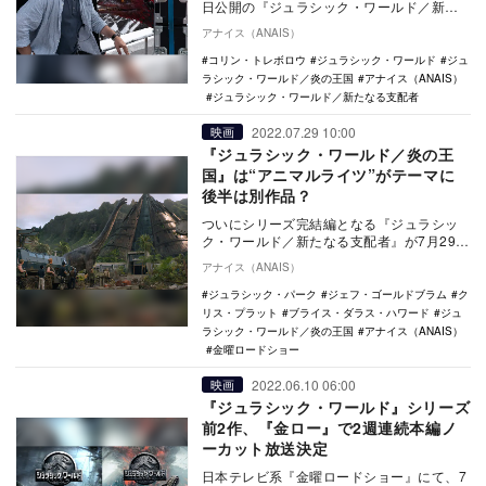
日公開の『ジュラシック・ワールド／新た
なる支配者』は、これまでの『ジュラシッ
アナイス（ANAIS）
ク・ワール…
コリン・トレボロウ
ジュラシック・ワールド
ジュ
ラシック・ワールド／炎の王国
アナイス（ANAIS）
ジュラシック・ワールド／新たなる支配者
2022.07.29 10:00
映画
『ジュラシック・ワールド／炎の王
国』は“アニマルライツ”がテーマに
後半は別作品？
ついにシリーズ完結編となる『ジュラシッ
ク・ワールド／新たなる支配者』が7月29日
に公開を迎えた。それに合わせて、日本テ
アナイス（ANAIS）
レビ系『金…
ジュラシック・パーク
ジェフ・ゴールドブラム
ク
リス・プラット
ブライス・ダラス・ハワード
ジュ
ラシック・ワールド／炎の王国
アナイス（ANAIS）
金曜ロードショー
2022.06.10 06:00
映画
『ジュラシック・ワールド』シリーズ
前2作、『金ロー』で2週連続本編ノ
ーカット放送決定
日本テレビ系『金曜ロードショー』にて、7