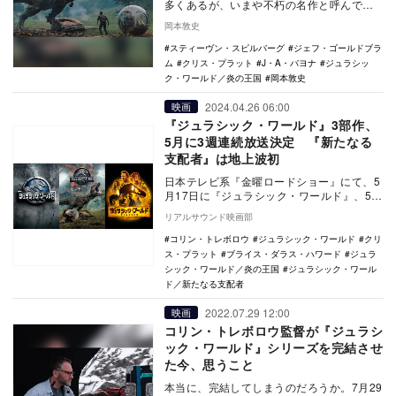
多くあるが、いまや不朽の名作と呼んで差
し支えない『ジュラシック・パーク』
岡本敦史
（1993年）の続…
スティーヴン・スピルバーグ
ジェフ・ゴールドブラ
ム
クリス・プラット
J・A・バヨナ
ジュラシッ
ク・ワールド／炎の王国
岡本敦史
2024.04.26 06:00
映画
『ジュラシック・ワールド』3部作、
5月に3週連続放送決定 『新たなる
支配者』は地上波初
日本テレビ系『金曜ロードショー』にて、5
月17日に『ジュラシック・ワールド』、5月
24日に『ジュラシック・ワールド／炎の王
リアルサウンド映画部
国』、…
コリン・トレボロウ
ジュラシック・ワールド
クリ
ス・プラット
ブライス・ダラス・ハワード
ジュラ
シック・ワールド／炎の王国
ジュラシック・ワール
ド／新たなる支配者
2022.07.29 12:00
映画
コリン・トレボロウ監督が『ジュラシ
ック・ワールド』シリーズを完結させ
た今、思うこと
本当に、完結してしまうのだろうか。7月29