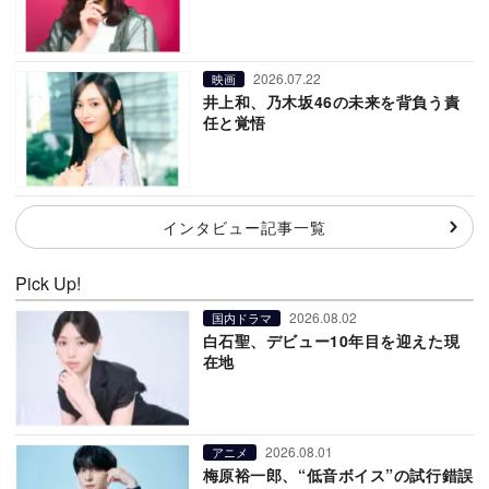
2026.07.22
映画
井上和、乃木坂46の未来を背負う責
任と覚悟
インタビュー記事一覧
Pick Up!
2026.08.02
国内ドラマ
白石聖、デビュー10年目を迎えた現
在地
2026.08.01
アニメ
梅原裕一郎、“低音ボイス”の試行錯誤