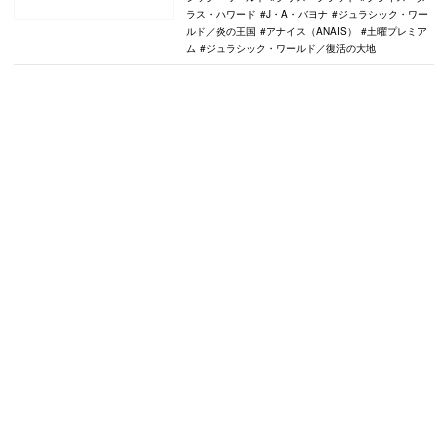
ラス・ハワード
J・A・バヨナ
ジュラシック・ワー
ルド／炎の王国
アナイス（ANAIS）
土曜プレミア
ム
ジュラシック・ワールド／復活の大地