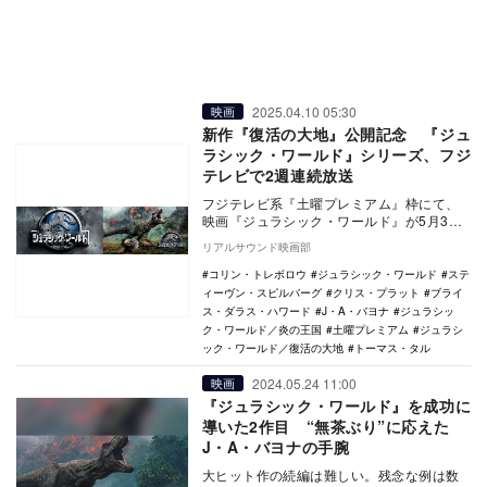
2025.04.10 05:30
映画
新作『復活の大地』公開記念 『ジュ
ラシック・ワールド』シリーズ、フジ
テレビで2週連続放送
フジテレビ系『土曜プレミアム』枠にて、
映画『ジュラシック・ワールド』が5月3日
21時より、映画『ジュラシック・ワールド
リアルサウンド映画部
／炎の王国…
コリン・トレボロウ
ジュラシック・ワールド
ステ
ィーヴン・スピルバーグ
クリス・プラット
ブライ
ス・ダラス・ハワード
J・A・バヨナ
ジュラシッ
ク・ワールド／炎の王国
土曜プレミアム
ジュラシ
ック・ワールド／復活の大地
トーマス・タル
2024.05.24 11:00
映画
『ジュラシック・ワールド』を成功に
導いた2作目 “無茶ぶり”に応えた
J・A・バヨナの手腕
大ヒット作の続編は難しい。残念な例は数