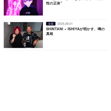
性の正体”
2025.08.01
文芸
SHINTANI × ISHIYAが明かす、噂の
真相