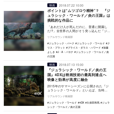
2018.07.22 10:00
映画
ポイントは“ムツゴロウ精神”？ 『ジ
ュラシック・ワールド／炎の王国』は
挑戦的な作品に
「あれだけ人が死んだのに、普通に開園し
た!?」全世界の人間がそう突っ込んだ『ジュ
ラシック・ワールド』（15年）から早3年。
リアルサウンド映画部
ついに…
ジュラシック・パーク
ジュラシック・ワールド
ク
リス・プラット
ブライス・ダラス・ハワード
加藤
よしき
J・A・バヨナ
ジュラシック・ワールド／炎
の王国
2018.07.13 15:00
映画
『ジュラシック・ワールド／炎の王
国』4DXは映画技術の最高到達点へ
映像と効果が高度に融合
2015年のサマーシーズンに公開された『ジ
ュラシック・ワールド』といえば、当時の
全米オープニング新記録を樹立するメガヒ
リアルサウンド映画部
ットを叩き…
ジュラシック・ワールド
4DX
久保田和馬
ジュラ
シック・ワールド／炎の王国