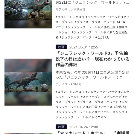
月22日に『ジュラシック・ワールド』、7月
29日に『ジュラシック・ワールド／炎の王
リアルサウンド映画部
国』が…
コリン・トレボロウ
ジュラシック・ワールド
クリ
ス・プラット
ブライス・ダラス・ハワード
J・A・
バヨナ
ジュラシック・ワールド／炎の王国
金曜ロ
ードショー
ジュラシック・ワールド／新たなる支配
者
ジュラシック・パークIII
こがけん
2021.06.01 12:55
映画
『ジュラシック・ワールド3』予告編
投下の日は近い？ 現在わかっている
作品の詳細
本来なら、今年の6月11日に全米公開予定だ
った『ジュラシック・ワールド／ドミニオ
ン（原題）』。1993年より始まった『ジュ
アナイス（ANAIS）
ラシッ…
コリン・トレボロウ
ジュラシック・パーク
ジュラ
シック・ワールド
スティーヴン・スピルバーグ
ク
リス・プラット
ブライス・ダラス・ハワード
ジュ
ラシック・ワールド／炎の王国
アナイス（ANAIS）
ジュラシック・ワールド／サバイバル・キャンプ
ジュラシック・ワールド／ドミニオン
2021.04.24 12:00
映画
『マスカレード・ホテル』、『劇場版