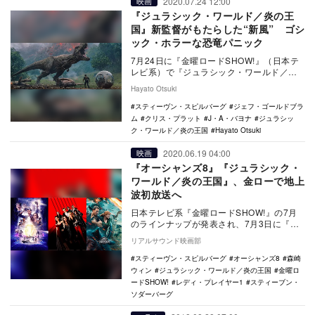
2020.07.24 12:00
映画
『ジュラシック・ワールド／炎の王
国』新監督がもたらした“新風” ゴシ
ック・ホラーな恐竜パニック
7月24日に『金曜ロードSHOW!』（日本テ
レビ系）で『ジュラシック・ワールド／炎
の王国』が地上波初放送される。 スティ
Hayato Otsuki
ーヴ…
スティーヴン・スピルバーグ
ジェフ・ゴールドブラ
ム
クリス・プラット
J・A・バヨナ
ジュラシッ
ク・ワールド／炎の王国
Hayato Otsuki
2020.06.19 04:00
映画
『オーシャンズ8』『ジュラシック・
ワールド／炎の王国』、金ローで地上
波初放送へ
日本テレビ系『金曜ロードSHOW!』の7月
のラインナップが発表され、7月3日に『レ
ディ・プレイヤー1』、7月10日に『オーシ
リアルサウンド映画部
ャン…
スティーヴン・スピルバーグ
オーシャンズ8
森崎
ウィン
ジュラシック・ワールド／炎の王国
金曜ロ
ードSHOW!
レディ・プレイヤー1
スティーブン・
ソダーバーグ