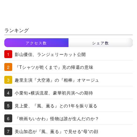
ランキング
アクセス数
シェア数
影山優佳、ランジェリーカット公開
『Tシャツが乾くまで』充の帰還の意味
趣里主演『大空港』の『相棒』オマージュ
小栗旬×横浜流星、豪華初共演への期待
見上愛、『風、薫る』との1年を振り返る
『映画ちいかわ』怪物は誰が生んだのか？
美山加恋が『風、薫る』で見せる“母”の顔