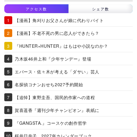
アクセス数
シェア数
【漫画】角刈りお父さんが娘に代わりバイト
【漫画】不老不死の男に恋人ができたら？
『HUNTER×HUNTER』はもはや小説なのか？
乃木坂46井上和『少年サンデー』登場
エバース・佐々木が考える「ダサい」芸人
名探偵コナンおせち2027予約開始
【追悼】東野圭吾、国民的作家への道程
賀喜遥香『週刊少年チャンピオン』表紙に
『GANGSTA.』コースケの創作哲学
桜井日奈子、2027年カレンダーブック