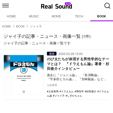
HOME
MUSIC
MOVIE
TECH
BOOK
HOME
BOOK
ジャイ子
ジャイ子の記事・ニュース・画像一覧
(1件)
ジャイ子の記事・ニュース・画像一覧です
2020.03.28 10:00
漫画
のび太たちが体現する男性学的なテー
マとは？ 『ドラえもん論』著者・杉
田俊介インタビュー
過去に『ジョジョ論』、『長渕剛論』、
『宇多田ヒカル論』、『宮崎駿論』などの
著作がある、1975年生まれの批評家・杉田
土佐有明
俊介。文芸誌…
土佐有明
ドラえもん
男性学
杉田俊介
ドラえも
ん論
ジャイ子
しずかちゃん