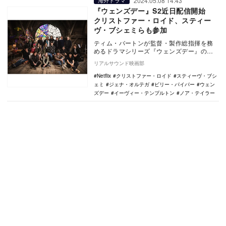
2024.05.08 14:43
海外ドラマ
『ウェンズデー』S2近日配信開始
クリストファー・ロイド、スティー
ヴ・ブシェミらも参加
ティム・バートンが監督・製作総指揮を務
めるドラマシリーズ『ウェンズデー』のシ
ーズン2が、Netflixにて近日配信されること
リアルサウンド映画部
が決…
Netflix
クリストファー・ロイド
スティーヴ・ブシ
ェミ
ジェナ・オルテガ
ビリー・パイパー
ウェン
ズデー
イーヴィー・テンプルトン
ノア・テイラー