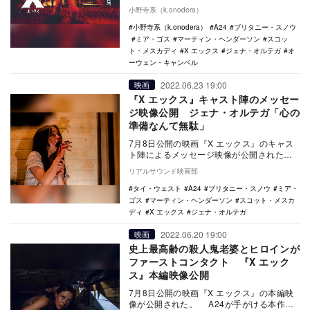
らない製作・配給の一大ブランドとして定
小野寺系（k.onodera）
着した、「A2…
小野寺系（k.onodera）
A24
ブリタニー・スノウ
ミア・ゴス
マーティン・ヘンダーソン
スコッ
ト・メスカディ
X エックス
ジェナ・オルテガ
オ
ーウェン・キャンベル
2022.06.23 19:00
映画
『X エックス』キャスト陣のメッセー
ジ映像公開 ジェナ・オルテガ「心の
準備なんて無駄」
7月8日公開の映画『X エックス』のキャス
ト陣によるメッセージ映像が公開された。
A24が手がける本作は、映画製作で一旗揚
リアルサウンド映画部
げ…
タイ・ウェスト
A24
ブリタニー・スノウ
ミア・
ゴス
マーティン・ヘンダーソン
スコット・メスカ
ディ
X エックス
ジェナ・オルテガ
2022.06.20 19:00
映画
史上最高齢の殺人鬼老婆とヒロインが
ファーストコンタクト 『X エック
ス』本編映像公開
7月8日公開の映画『X エックス』の本編映
像が公開された。 A24が手がける本作