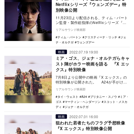
Netflixシリーズ『ウェンズデー』特
別映像公開
11月23日より配信される、ティム・バート
ン監督・製作総指揮のNetflixシリーズ『ウ
ェンズデー』の特別映像が公開された。 …
リアルサウンド映画部
ティム・バートン
クリスティーナ・リッチ
ジェ
ナ・オルテガ
ウェンズデー
2022.07.19 19:00
映画
ミア・ゴス、ジェナ・オルテガらキャ
スト陣がホラー映画を語る 『X エッ
クス』特別映像
7月8日より公開中の映画『X エックス』の
特別映像が公開された。 A24が手がける
本作は、映画製作で一旗揚げようと目論
リアルサウンド映画部
む…
タイ・ウェスト
A24
ブリタニー・スノウ
ミア・
ゴス
マーティン・ヘンダーソン
スコット・メスカ
ディ
ジェナ・オルテガ
2022.07.01 16:00
映画
狙われた若者たちのフラグ予想映像
『X エックス』特別映像公開