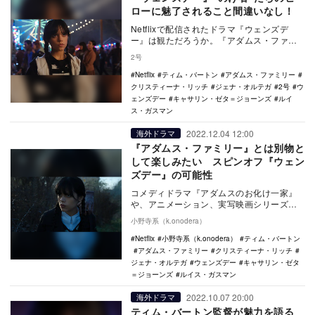
ローに魅了されること間違いなし！
Netflixで配信されたドラマ『ウェンズデ
ー』は観ただろうか。『アダムス・ファミ
リー』の登場人物であるウェンズデーを主
2号
人公にし…
Netflix
ティム・バートン
アダムス・ファミリー
クリスティーナ・リッチ
ジェナ・オルテガ
2号
ウ
ェンズデー
キャサリン・ゼタ＝ジョーンズ
ルイ
ス・ガスマン
2022.12.04 12:00
海外ドラマ
『アダムス・ファミリー』とは別物と
して楽しみたい スピンオフ『ウェン
ズデー』の可能性
コメディドラマ『アダムスのお化け一家』
や、アニメーション、実写映画シリーズな
どの派生作品が製作され、日本でもタイト
小野寺系（k.onodera）
ルの認知度が高…
Netflix
小野寺系（k.onodera）
ティム・バートン
アダムス・ファミリー
クリスティーナ・リッチ
ジェナ・オルテガ
ウェンズデー
キャサリン・ゼタ
＝ジョーンズ
ルイス・ガスマン
2022.10.07 20:00
海外ドラマ
ティム・バートン監督が魅力を語る