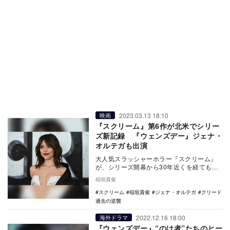
2023.03.13 18:10
映画
『スクリーム』第6作が北米でシリー
ズ新記録 『ウェンズデー』ジェナ・
オルテガも出演
大人気スラッシャーホラー『スクリーム』
が、シリーズ開幕から30年近くを経てもな
お変わらない人気ぶりを見せつけた。第6作
稲垣貴俊
『Scre…
スクリーム
稲垣貴俊
ジェナ・オルテガ
クリード
過去の逆襲
2022.12.16 18:00
海外ドラマ
『ウェンズデー』“のけ者”たちのヒー