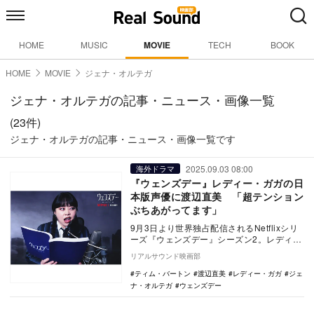
HOME
MUSIC
MOVIE
TECH
BOOK
HOME
MOVIE
ジェナ・オルテガ
ジェナ・オルテガの記事・ニュース・画像一覧
(23件)
ジェナ・オルテガの記事・ニュース・画像一覧です
2025.09.03 08:00
海外ドラマ
『ウェンズデー』レディー・ガガの日
本版声優に渡辺直美 「超テンション
ぶちあがってます」
9月3日より世界独占配信されるNetflixシリ
ーズ『ウェンズデー』シーズン2。レディ
ー・ガガ演じるロザリン・ロットウッドの
リアルサウンド映画部
日本…
ティム・バートン
渡辺直美
レディー・ガガ
ジェ
ナ・オルテガ
ウェンズデー