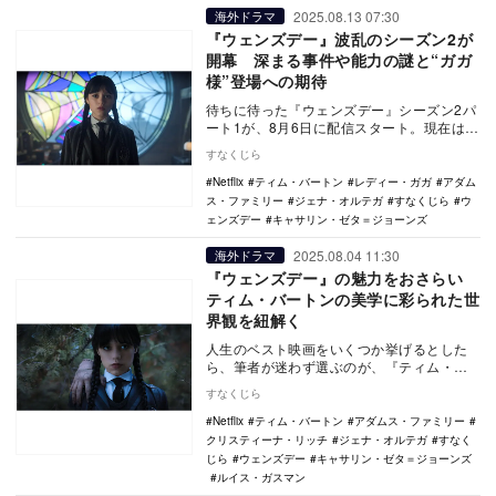
2025.08.13 07:30
海外ドラマ
『ウェンズデー』波乱のシーズン2が
開幕 深まる事件や能力の謎と“ガガ
様”登場への期待
待ちに待った『ウェンズデー』シーズン2パ
ート1が、8月6日に配信スタート。現在は第
4話まで視聴可能となっており、早くもファ
すなくじら
ンの間…
Netflix
ティム・バートン
レディー・ガガ
アダム
ス・ファミリー
ジェナ・オルテガ
すなくじら
ウ
ェンズデー
キャサリン・ゼタ＝ジョーンズ
2025.08.04 11:30
海外ドラマ
『ウェンズデー』の魅力をおさらい
ティム・バートンの美学に彩られた世
界観を紐解く
人生のベスト映画をいくつか挙げるとした
ら、筆者が迷わず選ぶのが、『ティム・バ
ートンのコープスブライド』（2005年）
すなくじら
だ。死者の世…
Netflix
ティム・バートン
アダムス・ファミリー
クリスティーナ・リッチ
ジェナ・オルテガ
すなく
じら
ウェンズデー
キャサリン・ゼタ＝ジョーンズ
ルイス・ガスマン