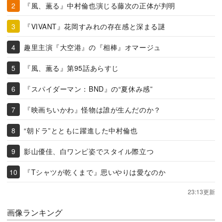
『風、薫る』中村倫也演じる藤次の正体が判明
『VIVANT』花岡すみれの存在感と深まる謎
趣里主演『大空港』の『相棒』オマージュ
『風、薫る』第95話あらすじ
『スパイダーマン：BND』の“夏休み感”
『映画ちいかわ』怪物は誰が生んだのか？
“朝ドラ”とともに躍進した中村倫也
影山優佳、白ワンピ姿でスタイル際立つ
『Tシャツが乾くまで』思いやりは愛なのか
23:13更新
画像ランキング