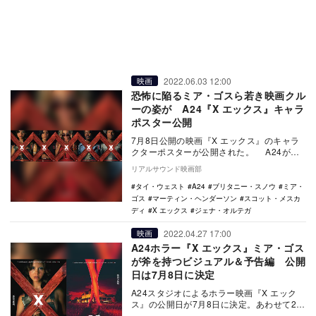
2022.06.03 12:00
映画
恐怖に陥るミア・ゴスら若き映画クル
ーの姿が A24『X エックス』キャラ
ポスター公開
7月8日公開の映画『X エックス』のキャラ
クターポスターが公開された。 A24が手
がける本作は、映画製作で一旗揚げようと
リアルサウンド映画部
目論…
タイ・ウェスト
A24
ブリタニー・スノウ
ミア・
ゴス
マーティン・ヘンダーソン
スコット・メスカ
ディ
X エックス
ジェナ・オルテガ
2022.04.27 17:00
映画
A24ホラー『X エックス』ミア・ゴス
が斧を持つビジュアル＆予告編 公開
日は7月8日に決定
A24スタジオによるホラー映画『X エック
ス』の公開日が7月8日に決定。あわせて2種
類のポスタービジュアルと第1弾予告編が公