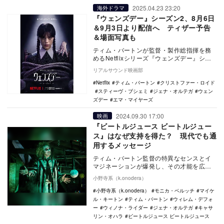
2025.04.23 23:20
海外ドラマ
『ウェンズデー』シーズン2、8月6日
＆9月3日より配信へ ティザー予告
＆場面写真も
ティム・バートンが監督・製作総指揮を務
めるNetflixシリーズ『ウェンズデー』シー
ズン2のパート1が8月6日より、パート2が
リアルサウンド映画部
9…
Netflix
ティム・バートン
クリストファー・ロイド
スティーヴ・ブシェミ
ジェナ・オルテガ
ウェン
ズデー
エマ・マイヤーズ
2024.09.30 17:00
映画
『ビートルジュース ビートルジュー
ス』はなぜ支持を得た？ 現代でも通
用するメッセージ
ティム・バートン監督の特異なセンスとイ
マジネーションが爆発し、その才能を広く
知らしめることになったホラーコメディ映
小野寺系（k.onodera）
画『ビートルジ…
小野寺系（k.onodera）
モニカ・ベルッチ
マイケ
ル・キートン
ティム・バートン
ウィレム・デフォ
ー
ウィノナ・ライダー
ジェナ・オルテガ
キャサ
リン・オハラ
ビートルジュース ビートルジュース