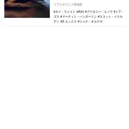
は、映画製作で一旗揚げようと目論む若き
リアルサウンド映画部
俳優と…
タイ・ウェスト
A24
ブリタニー・スノウ
ミア・
ゴス
マーティン・ヘンダーソン
スコット・メスカ
ディ
X エックス
ジェナ・オルテガ