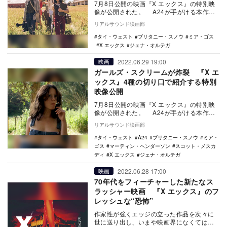
7月8日公開の映画『X エックス』の特別映
像が公開された。 A24が手がける本作
は、映画製作で一旗揚げようと目論む若き
リアルサウンド映画部
俳優と…
タイ・ウェスト
ブリタニー・スノウ
ミア・ゴス
X エックス
ジェナ・オルテガ
2022.06.29 19:00
映画
ガールズ・スクリームが炸裂 『X エ
ックス』4種の切り口で紹介する特別
映像公開
7月8日公開の映画『X エックス』の特別映
像が公開された。 A24が手がける本作
は、映画製作で一旗揚げようと目論む若き
リアルサウンド映画部
俳優と…
タイ・ウェスト
A24
ブリタニー・スノウ
ミア・
ゴス
マーティン・ヘンダーソン
スコット・メスカ
ディ
X エックス
ジェナ・オルテガ
2022.06.28 17:00
映画
70年代をフィーチャーした新たなス
ラッシャー映画 『X エックス』のフ
レッシュな“恐怖”
作家性が強くエッジの立った作品を次々に
世に送り出し、いまや映画界になくてはな