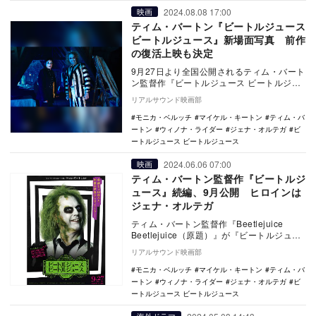
2024.08.08 17:00
映画
ティム・バートン『ビートルジュース
ビートルジュース』新場面写真 前作
の復活上映も決定
9月27日より全国公開されるティム・バート
ン監督作『ビートルジュース ビートルジュ
ース』の新場面写真が公開された。あわせ
リアルサウンド映画部
て、前作…
モニカ・ベルッチ
マイケル・キートン
ティム・バ
ートン
ウィノナ・ライダー
ジェナ・オルテガ
ビ
ートルジュース ビートルジュース
2024.06.06 07:00
映画
ティム・バートン監督作『ビートルジ
ュース』続編、9月公開 ヒロインは
ジェナ・オルテガ
ティム・バートン監督作『Beetlejuice
Beetlejuice（原題）』が『ビートルジュー
ス ビートルジュース』の邦題で…
リアルサウンド映画部
モニカ・ベルッチ
マイケル・キートン
ティム・バ
ートン
ウィノナ・ライダー
ジェナ・オルテガ
ビ
ートルジュース ビートルジュース