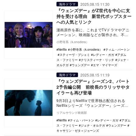
2025.08.15 11:30
海外ドラマ
『ウェンズデー』がZ世代を中心に支
持を受ける理由 新世代ポップスター
への人気とリンク
漫画原作を基に、これまでTVドラマやアニ
メーション、映画版などが製作され、不気
味で残忍なゴシック風の一家の日常を描い
小野寺系（k.onodera）
てきた、『ア…
Netflix
小野寺系（k.onodera）
ティム・バートン
スティーヴ・ブシェミ
レディー・ガガ
アダム
ス・ファミリー
クリスティーナ・リッチ
ジェナ・
オルテガ
ウェンズデー
エマ・マイヤーズ
2025.08.15 11:19
海外ドラマ
『ウェンズデー』シーズン2、パート
2予告編公開 前校長のラリッサやタ
イラーも再び登場
9月3日よりNetflixで世界独占配信される
Netflixシリーズ『ウェンズデー』シーズン2
のパート2の予告編が公開された。 …
リアルサウンド映画部
Netflix
ティム・バートン
レディー・ガガ
アダム
ス・ファミリー
ジェナ・オルテガ
ウェンズデー
キャサリン・ゼタ＝ジョーンズ