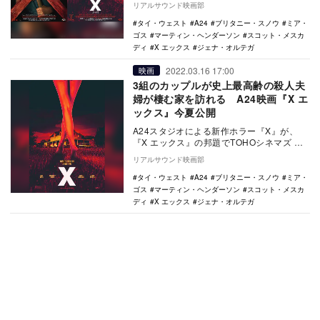
リアルサウンド映画部
開さ…
タイ・ウェスト
A24
ブリタニー・スノウ
ミア・
ゴス
マーティン・ヘンダーソン
スコット・メスカ
ディ
X エックス
ジェナ・オルテガ
2022.03.16 17:00
映画
3組のカップルが史上最高齢の殺人夫
婦が棲む家を訪れる A24映画『X エ
ックス』今夏公開
A24スタジオによる新作ホラー『X』が、
『X エックス』の邦題でTOHOシネマズ 日
比谷ほかにて今夏全国公開されることが決
リアルサウンド映画部
定した…
タイ・ウェスト
A24
ブリタニー・スノウ
ミア・
ゴス
マーティン・ヘンダーソン
スコット・メスカ
ディ
X エックス
ジェナ・オルテガ