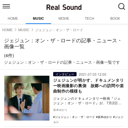
HOME
MUSIC
MOVIE
TECH
BOOK
HOME
MUSIC
ジェジュン：オン・ザ・ロード
ジェジュン：オン・ザ・ロードの記事・ニュース・
画像一覧
(4件)
ジェジュン：オン・ザ・ロードの記事・ニュース・画像一覧です
2021.07.03 12:00
インタビュー
ジェジュンが明かす、ドキュメンタリ
ー映画撮影の裏側 故郷への訪問や楽
曲制作の模様も
ジェジュンのドキュメンタリー映画『ジェ
ジュン：オン・ザ・ロード』が、7月2日か
ら公開された。現在ソロアーティストとし
坂本ゆかり
て活動するジ…
ジェジュン：オン・ザ・ロード
坂本ゆかり
ジェジ
ュン