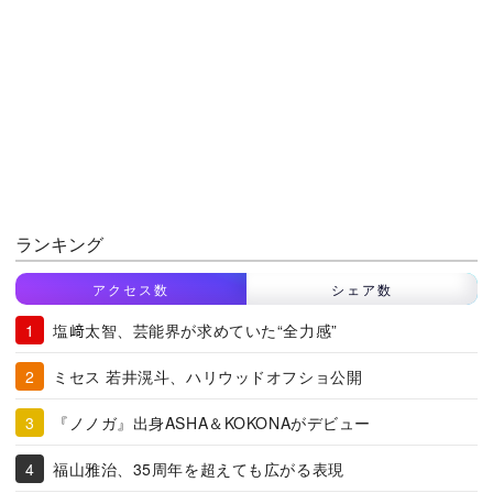
ランキング
アクセス数
シェア数
塩﨑太智、芸能界が求めていた“全力感”
ミセス 若井滉斗、ハリウッドオフショ公開
『ノノガ』出身ASHA＆KOKONAがデビュー
福山雅治、35周年を超えても広がる表現