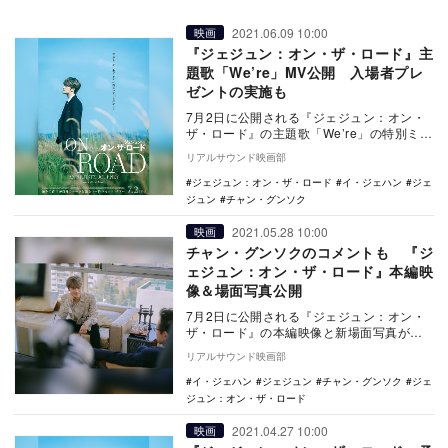
2021.06.09 10:00
映画
『ジェジュン：オン・ザ・ロード』主
題歌「We’re」MV公開 入場者プレ
ゼントの実施も
7月2日に公開される『ジェジュン：オン・
ザ・ロード』の主題歌「We’re」の特別ミュ
ージックビデオが公開された。 本作は…
リアルサウンド映画部
ジェジュン：オン・ザ・ロード
イ・ジェハン
ジェ
ジュン
チャン・グンソク
2021.05.28 10:00
映画
チャン・グンソクのコメントも 『ジ
ェジュン：オン・ザ・ロード』本編映
像＆場面写真公開
7月2日に公開される『ジェジュン：オン・
ザ・ロード』の本編映像と新場面写真が公
開された。 本作は、2004年のデビュー以
リアルサウンド映画部
来、…
イ・ジェハン
ジェジュン
チャン・グンソク
ジェ
ジュン：オン・ザ・ロード
2021.04.27 10:00
映画