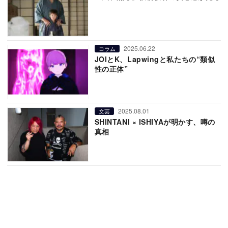
2025.06.22
コラム
JOIとK、Lapwingと私たちの“類似
性の正体”
2025.08.01
文芸
SHINTANI × ISHIYAが明かす、噂の
真相