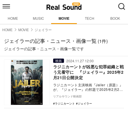
HOME
MUSIC
MOVIE
TECH
BOOK
HOME
MOVIE
ジェイラー
ジェイラーの記事・ニュース・画像一覧
(1件)
ジェイラーの記事・ニュース・画像一覧です
2024.11.27 12:00
映画
ラジニカーントが凶悪な犯罪組織と戦
う元看守に 『ジェイラー』2025年2
月21日公開決定
ラジニカーント主演映画『Jailer（原題）』
が、『ジェイラー』の邦題で2025年2月21
日より新宿ピカデリーほかにて全国順次
リアルサウンド映画部
公…
ラジニカーント
ジェイラー