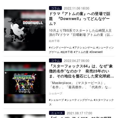
2022.11.06 18:00
コラム
ドラマ『アトムの童』への登場で話
題 『Downwell』ってどんなゲー
ム？
10月よりTBS系でスタートした山崎賢人主
演のTVドラマ『日曜劇場 アトムの童（以
下、アトムの童）』。そのなかに登場する
結木千尋
ゲーム『…
インディーゲーム
アクションゲーム
シューティン
グゲーム
結木千尋
アトムの童
Downwell
2022.04.27 06:00
コラム
『スターフォックス64』は、なぜ“象
徴的名作”なのか？ 発売25年のい
ま、その地位を盤石にした変化球続き
のシリーズに言いたいこと
「Masterpiece」（マスターピース）。
「名作」、「最高傑作」、「代表作」など
の意味を指す英単語である。 また、…
シェループ
シェループ
シューティングゲーム
スターフォック
ス
2021.08.17 17:00
ニュース