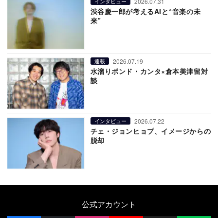
2026.07.31
インタビュー
渋谷慶一郎が考えるAIと“音楽の未
来”
2026.07.19
連載
水溜りボンド・カンタ×倉本美津留対
談
2026.07.22
インタビュー
チェ・ジョンヒョプ、イメージからの
脱却
公式アカウント