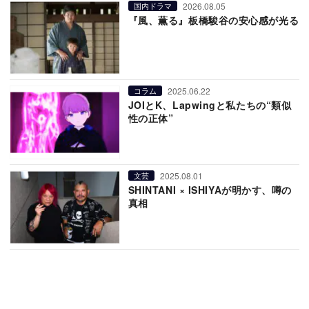
2026.08.05
国内ドラマ
『風、薫る』板橋駿谷の安心感が光る
2025.06.22
コラム
JOIとK、Lapwingと私たちの“類似
性の正体”
2025.08.01
文芸
SHINTANI × ISHIYAが明かす、噂の
真相