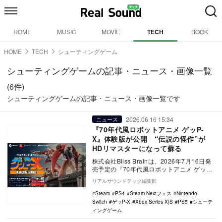
HOME
MUSIC
MOVIE
TECH
BOOK
HOME
TECH
シューティングゲーム
シューティングゲームの記事・ニュース・画像一覧
(6件)
シューティングゲームの記事・ニュース・画像一覧です
2026.06.16 15:34
ニュース
『70年代風ロボットアニメ ゲッP-
X』体験版が公開 “伝説の怪作”が
HDリマスターになって蘇る
株式会社Bliss Brainは、2026年7月16日発
売予定の『70年代風ロボットアニメ ゲッP-
X』の体験版を各機種向けに公…
リアルサウンドテック編集部
Steam
PS4
Steam Nextフェス
Nintendo
Switch
ゲッP-X
Xbox Series X|S
PS5
シューテ
ィングゲーム