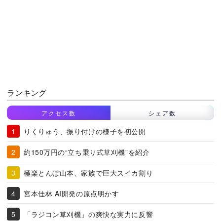
ランキング
アクセス数
シェア数
りくりゅう、振り付けの様子を初公開
約150万円の“立ち乗り式草刈機”を紹介
極楽とんぼ山本、家族で巨大スイカ割り
宮本佳林 AI開発の原点明かす
「ラジコン草刈機」の爽快な実力に反響