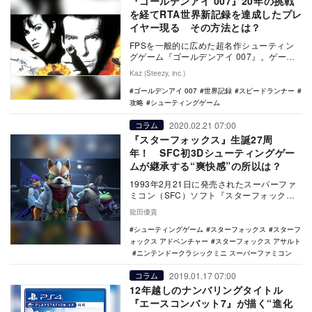
『ゴールデンアイ 007』20年の挑戦
を経てRTA世界新記録を達成したプレ
イヤー現る その方法とは？
FPSを一般的に広めた超名作シューティン
グゲーム『ゴールデンアイ 007』。ゲーム
ファンなら一度は耳にしたことのあるこの
Kaz (Steezy, inc.)
ゲームで…
ゴールデンアイ 007
世界記録
スピードランナー
攻略
シューティングゲーム
2020.02.21 07:00
コラム
『スターフォックス』生誕27周
年！ SFC初3Dシューティングゲー
ムが継承する“爽快感”の所以は？
1993年2月21日に発売されたスーパーファ
ミコン（SFC）ソフト『スターフォック
ス』。誕生から実に27周年を迎えた本作
龍田優貴
は、ロム…
シューティングゲーム
スターフォックス
スターフ
ォックス アドベンチャー
スターフォックス アサルト
ニンテンドークラシックミニ スーパーファミコン
2019.01.17 07:00
コラム
12年越しのナンバリングタイトル
『エースコンバット7』が描く“進化