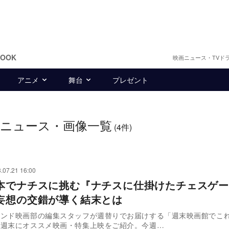
BOOK
映画ニュース・TVド
アニメ
舞台
プレゼント
・ニュース・画像一覧
(4件)
.07.21 16:00
本でナチスに挑む『ナチスに仕掛けたチェスゲ
妄想の交錯が導く結末とは
ウンド映画部の編集スタッフが週替りでお届けする「週末映画館でこ
毎週末にオススメ映画・特集上映をご紹介。今週…