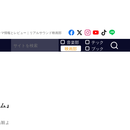
Like on Facebook
Follow on x
Follow on Inst
Follow on Y
Follow on
Follo
ラマ情報とレビュー｜リアルサウンド映画部
サ
音楽部
テック
映画部
ブック
ーム』
れ観よ