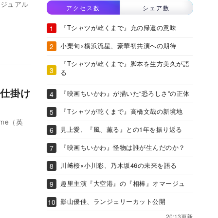
ビジュアル
アクセス数
シェア数
『Tシャツが乾くまで』充の帰還の意味
小栗旬×横浜流星、豪華初共演への期待
『Tシャツが乾くまで』脚本を生方美久が語
る
仕掛け
『映画ちいかわ』が描いた“恐ろしさ”の正体
『Tシャツが乾くまで』高橋文哉の新境地
me（英
見上愛、『風、薫る』との1年を振り返る
『映画ちいかわ』怪物は誰が生んだのか？
川﨑桜×小川彩、乃木坂46の未来を語る
趣里主演『大空港』の『相棒』オマージュ
影山優佳、ランジェリーカット公開
20:13更新