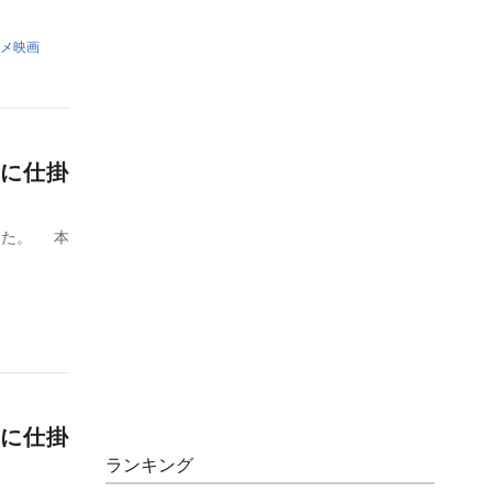
メ映画
に仕掛
れた。 本
に仕掛
ランキング