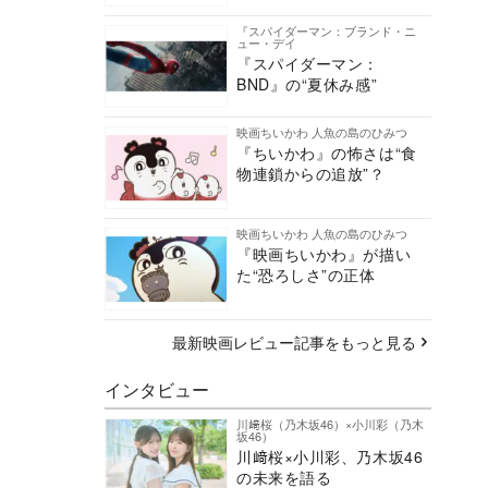
『スパイダーマン：ブランド・ニ
ュー・デイ
『スパイダーマン：
BND』の“夏休み感”
映画ちいかわ 人魚の島のひみつ
『ちいかわ』の怖さは“食
物連鎖からの追放”？
映画ちいかわ 人魚の島のひみつ
『映画ちいかわ』が描い
た“恐ろしさ”の正体
最新映画レビュー記事をもっと見る
インタビュー
川﨑桜（乃木坂46）×小川彩（乃木
坂46）
川﨑桜×小川彩、乃木坂46
の未来を語る