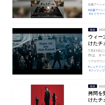
佐藤アーシャ
佐藤アーシ
オリヴァー
2023
映画
ウィー
けたチ
7月21日
作は、オ
リアルサウン
シュテファ
フィリップ
2023
映画
拷問を
けたチ