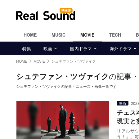
HOME
MUSIC
MOVIE
TECH
特集
映画
国内ドラマ
海外ドラマ
HOME
MOVIE
シュテファン・ツヴァイク
の記事
シュテファン・ツヴァイク
シュテファン・ツヴァイクの記事・ニュース・画像一覧です
2023
映画
チェス
現実と
リアルサ
う！」。