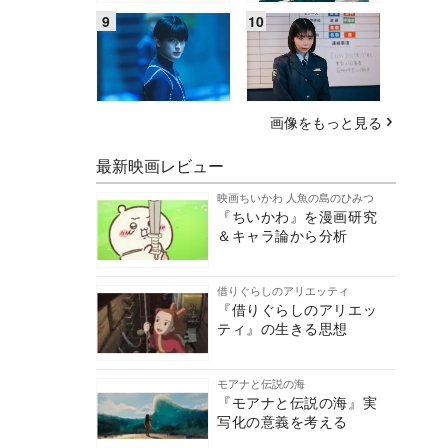
画像をもっと見る
最新映画レビュー
映画ちいかわ 人魚の島のひみつ
『ちいかわ』を漫画研究
＆キャラ論から分析
借りぐらしのアリエッティ
『借りぐらしのアリエッ
ティ』の生きる思想
モアナと伝説の海
『モアナと伝説の海』実
写化の意義を考える