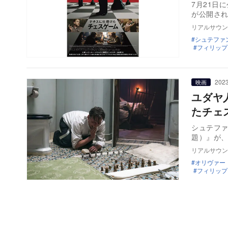
7月21日
が公開さ
リアルサウン
シュテファ
フィリップ
2023
映画
ユダヤ
たチェ
シュテファ
題）』が
リアルサウン
オリヴァー
フィリップ