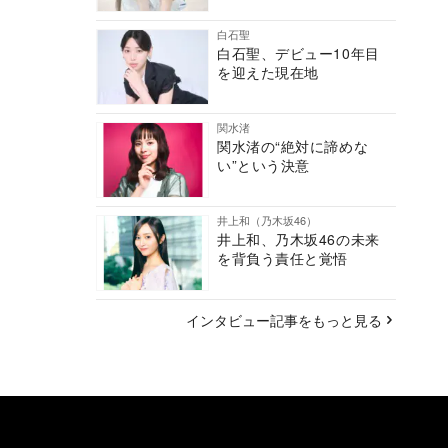
白石聖
白石聖、デビュー10年目
を迎えた現在地
関水渚
関水渚の“絶対に諦めな
い”という決意
井上和（乃木坂46）
井上和、乃木坂46の未来
を背負う責任と覚悟
インタビュー記事をもっと見る