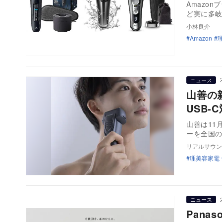
Amazo
ど実に多
小林良介
Amazon
ニュース
山善の
USB
山善は11
ーを全国
リアルサウン
理美容家電
ニュース
Pan