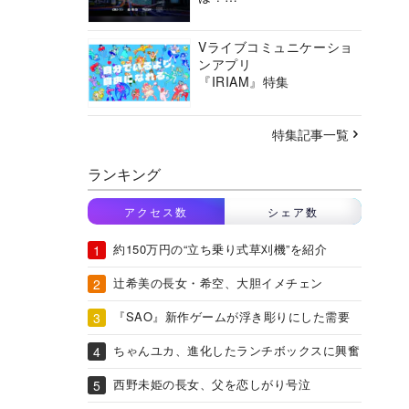
バーチャルシティコンソ
ーシアムの挑戦に迫る
Vライブコミュニケーショ
ンアプリ
『IRIAM』特集
特集記事一覧
ランキング
アクセス数
シェア数
約150万円の“立ち乗り式草刈機”を紹介
辻希美の長女・希空、大胆イメチェン
『SAO』新作ゲームが浮き彫りにした需要
ちゃんユカ、進化したランチボックスに興奮
西野未姫の長女、父を恋しがり号泣