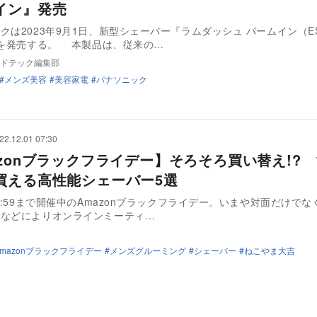
イン』発売
クは2023年9月1日、新型シェーバー『ラムダッシュ パームイン（ES
』を発売する。 本製品は、従来の…
ドテック編集部
メンズ美容
美容家電
パナソニック
22.12.01 07:30
azonブラックフライデー】そろそろ買い替え!? 
買える高性能シェーバー5選
23:59まで開催中のAmazonブラックフライデー。いまや対面だけで
ラなどによりオンラインミーティ…
Amazonブラックフライデー
メンズグルーミング
シェーバー
ねこやま大吉