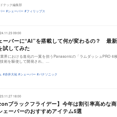
ドテック編集部
バー
シェーバー
フィリップス
24.11.23 09:00
ェーバーに“AI”を搭載して何が変わるの？ 最新
を試してみた
業界における進化の一翼を担うPanasonicの「ラムダッシュPRO 6
I技術を駆使して開発され、…
ュ
赤井大祐
シェーバー
パナソニック
23.11.27 18:00
azonブラックフライデー】今年は割引率高めな
シェーバーのおすすめアイテム5選