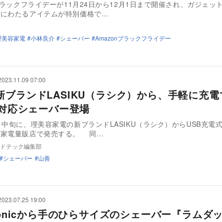
nブラックフライデーが11月24日から12月1日まで開催され、ガジェッ
岐にわたるアイテムが特別価格で…
理美容家電
小林良介
シェーバー
Amazonブラックフライデー
2023.11.09 07:00
新ブランドLASIKU（ラシク）から、手軽に充電
-C対応シェーバー登場
月中旬に、理美容家電の新ブランドLASIKU（ラシク）からUSB充電
の家電量販店で発売する。 同…
ドテック編集部
シェーバー
山善
2023.07.25 19:00
asonicから手のひらサイズのシェーバー『ラムダ