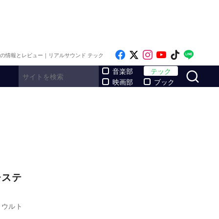
Like on Facebook
Follow on x
Follow on Inst
Follow on Y
Follow on
Follo
メの情報とレビュー｜リアルサウンド テック
サ
音楽部
テック
映画部
ブック
レステ
 ウルト