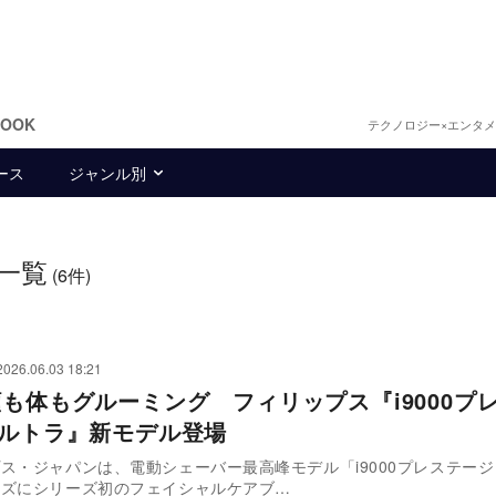
BOOK
テクノロジー×エンタ
ース
ジャンル別
一覧
(6件)
2026.06.03 18:21
顔も体もグルーミング フィリップス『i9000プ
ウルトラ』新モデル登場
ス・ジャパンは、電動シェーバー最高峰モデル「i9000プレステージ
ーズにシリーズ初のフェイシャルケアブ…