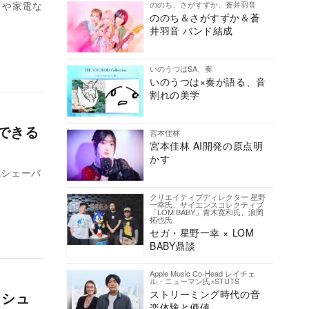
ののち、さがすずか、蒼井羽音
トや家電な
ののち＆さがすずか＆蒼
井羽音 バンド結成
いのうつはSA、奏
いのうつは×奏が語る、音
割れの美学
できる
宮本佳林
宮本佳林 AI開発の原点明
かす
式シェーバ
クリエイティブディレクター 星野
一幸氏、サイエンスコレクティブ
「LOM BABY」青木寛和氏、浪岡
拓也氏
セガ・星野一幸 × LOM
BABY鼎談
Apple Music Co-Head レイチェ
ル・ニューマン氏×STUTS
ストリーミング時代の音
ッシュ
楽体験と価値