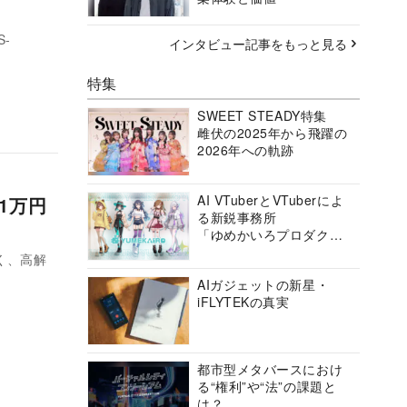
-
インタビュー記事をもっと見る
特集
SWEET STEADY特集
雌伏の2025年から飛躍の
2026年への軌跡
AI VTuberとVTuberによ
1万円
る新鋭事務所
「ゆめかいろプロダクシ
ョン」の挑戦に迫る
なく、高解
AIガジェットの新星・
iFLYTEKの真実
都市型メタバースにおけ
る“権利”や“法”の課題と
は？