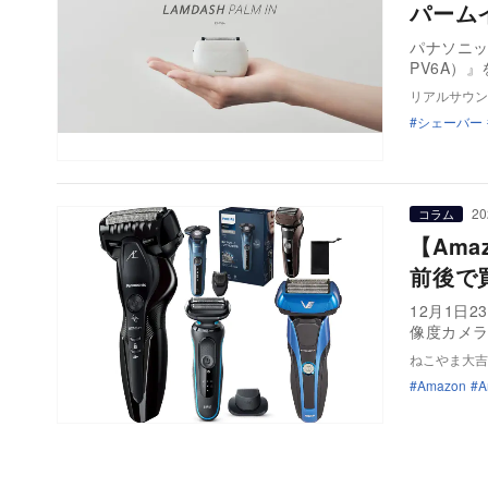
パーム
パナソニッ
PV6A）
リアルサウン
シェーバー
20
コラム
【Am
前後で
12月1日
像度カメ
ねこやま大吉
Amazon