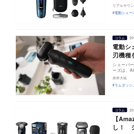
リアルサウン
電動シェー
20
コラム
電動シ
刃機種
シェーバー
ーズは、A
赤井大祐
ラムダッシ
20
コラム
【Am
し！ 