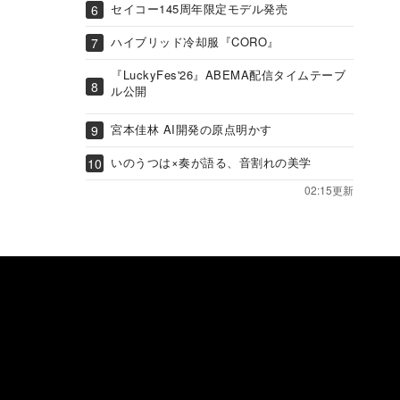
セイコー145周年限定モデル発売
ハイブリッド冷却服『CORO』
『LuckyFes'26』ABEMA配信タイムテーブ
ル公開
宮本佳林 AI開発の原点明かす
いのうつは×奏が語る、音割れの美学
02:15更新