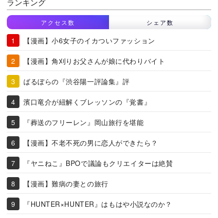
ランキング
アクセス数
シェア数
【漫画】小6女子のイカついファッション
【漫画】角刈りお父さんが娘に代わりバイト
ばるぼらの『渋谷陽一評論集』評
濱口竜介が紐解くブレッソンの『覚書』
『葬送のフリーレン』岡山旅行を堪能
【漫画】不老不死の男に恋人ができたら？
『ヤニねこ』BPOで議論もクリエイターは絶賛
【漫画】難病の妻との旅行
『HUNTER×HUNTER』はもはや小説なのか？