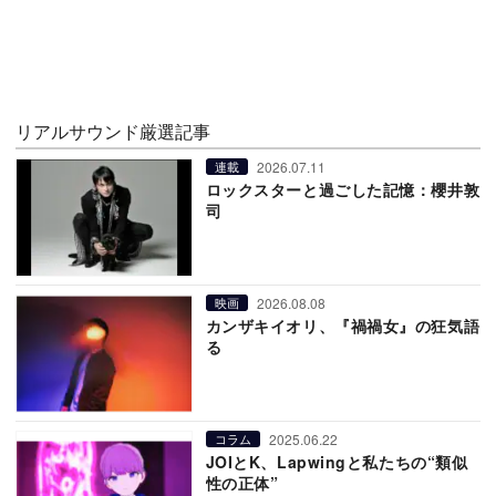
リアルサウンド厳選記事
2026.07.11
連載
ロックスターと過ごした記憶：櫻井敦
司
2026.08.08
映画
カンザキイオリ、『禍禍女』の狂気語
る
2025.06.22
コラム
JOIとK、Lapwingと私たちの“類似
性の正体”