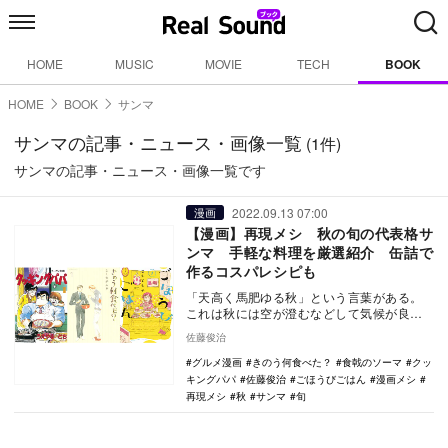
HOME
MUSIC
MOVIE
TECH
BOOK
HOME
BOOK
サンマ
サンマの記事・ニュース・画像一覧
(1件)
サンマの記事・ニュース・画像一覧です
2022.09.13 07:00
漫画
【漫画】再現メシ 秋の旬の代表格サ
ンマ 手軽な料理を厳選紹介 缶詰で
作るコスパレシピも
「天高く馬肥ゆる秋」という言葉がある。
これは秋には空が澄むなどして気候が良い
ため食欲が増し、馬が肥えてしまうという
佐藤俊治
意味だ…
グルメ漫画
きのう何食べた？
食戟のソーマ
クッ
キングパパ
佐藤俊治
ごほうびごはん
漫画メシ
再現メシ
秋
サンマ
旬