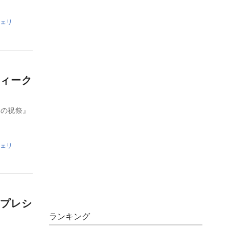
ェリ
ィーク
クの祝祭』
ェリ
プレシ
ランキング