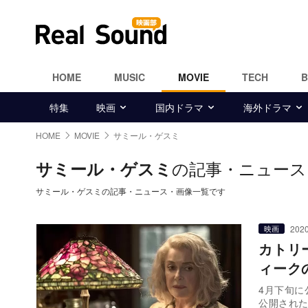
HOME
MUSIC
MOVIE
TECH
特集
映画
国内ドラマ
海外ドラマ
HOME
MOVIE
サミール・ゲスミ
の記事・ニュース
サミール・ゲスミ
サミール・ゲスミの記事・ニュース・画像一覧です
2020
映画
カトリ
ィーク
4月下旬
公開され