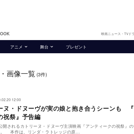
BOOK
映画ニュース・TVド
アニメ
舞台
プレゼント
・画像一覧
(3件)
.02.20 12:00
ーヌ・ドヌーヴが実の娘と抱き合うシーンも 『
の祝祭』予告編
に公開されるカトリーヌ・ドヌーヴ主演映画『アンティークの祝祭』の
た。 本作は、リンダ・ラトレッジの原…