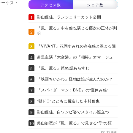
オーケスト
アクセス数
シェア数
影山優佳、ランジェリーカット公開
『風、薫る』中村倫也演じる藤次の正体が判
明
『VIVANT』花岡すみれの存在感と深まる謎
趣里主演『大空港』の『相棒』オマージュ
『風、薫る』第95話あらすじ
『映画ちいかわ』怪物は誰が生んだのか？
『スパイダーマン：BND』の“夏休み感”
“朝ドラ”とともに躍進した中村倫也
影山優佳、白ワンピ姿でスタイル際立つ
美山加恋が『風、薫る』で見せる“母”の顔
00:13更新