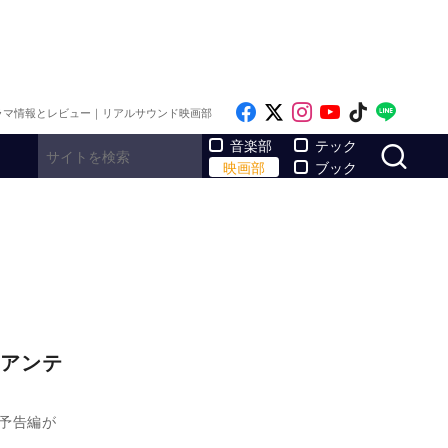
Like on Facebook
Follow on x
Follow on Inst
Follow on Y
Follow on
Follo
ラマ情報とレビュー｜リアルサウンド映画部
サ
音楽部
テック
映画部
ブック
アンテ
予告編が