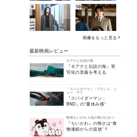
画像をもっと見る
最新映画レビュー
モアナと伝説の海
『モアナと伝説の海』実
写化の意義を考える
『スパイダーマン：ブランド・ニ
ュー・デイ
『スパイダーマン：
BND』の“夏休み感”
映画ちいかわ 人魚の島のひみつ
『ちいかわ』の怖さは“食
物連鎖からの追放”？