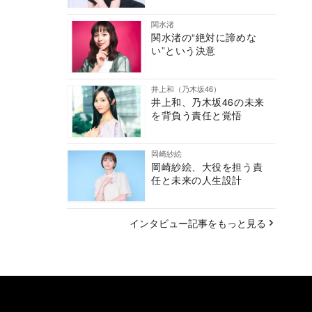
関水渚
関水渚の“絶対に諦めな
い”という決意
井上和（乃木坂46）
井上和、乃木坂46の未来
を背負う責任と覚悟
岡崎紗絵
岡崎紗絵、大役を担う責
任と未来の人生設計
インタビュー記事をもっと見る