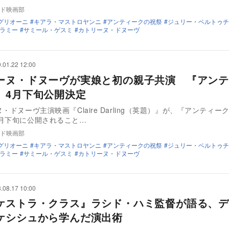
ド映画部
グリオーニ
キアラ・マストロヤンニ
アンティークの祝祭
ジュリー・ベルトゥチ
ラミー
サミール・ゲスミ
カトリーヌ・ドヌーヴ
.01.22 12:00
ーヌ・ドヌーヴが実娘と初の親子共演 『アンテ
』4月下旬公開決定
・ドヌーヴ主演映画『Claire Darling（英題）』が、『アンティー
月下旬に公開されること…
ド映画部
グリオーニ
キアラ・マストロヤンニ
アンティークの祝祭
ジュリー・ベルトゥチ
ラミー
サミール・ゲスミ
カトリーヌ・ドヌーヴ
.08.17 10:00
ケストラ・クラス』ラシド・ハミ監督が語る、デ
ケシシュから学んだ演出術