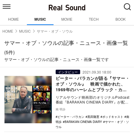
HOME
MUSIC
MOVIE
TECH
BOOK
HOME
MUSIC
サマー・オブ・ソウル
サマー・オブ・ソウルの記事・ニュース・画像一覧
(5件)
サマー・オブ・ソウルの記事・ニュース・画像一覧です
2021.09.30 18:00
インタビュー
ピーター・バラカンが語る『サマー・
オブ・ソウル』 映画で描かれた、
1969年のハーレムとブラック・カル
チャー
リアルサウンド映画部のオリジナルPodcast
番組『BARAKAN CINEMA DIARY』が配信
中だ。ホストにNHKやTOK…
南 明歩
ピーター・バラカン
黒田隆憲
ポッドキャスト
南
明歩
BARAKAN CINEMA DIARY
サマー・オブ・ソ
ウル