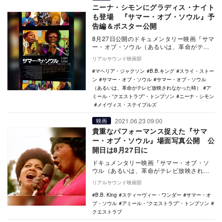
ニーナ・シモンにグラディス・ナイト
も登場 『サマー・オブ・ソウル』予
告編＆ポスター公開
8月27日公開のドキュメンタリー映画『サマ
ー・オブ・ソウル（あるいは、革命がテレ
ビ放映されなかった時）』の予告編とポス
リアルサウンド映画部
タービジュ…
マヘリア・ジャクソン
B.B.キング
スライ・ストー
ン
サマー・オブ・ソウル
サマー・オブ・ソウル
（あるいは、革命がテレビ放映されなかった時）
ア
ミール・“クエストラブ”・トンプソン
ニーナ・シモン
メイヴィス・ステイプルズ
2021.06.23 09:00
映画
貴重なパフォーマンス捉えた『サマ
ー・オブ・ソウル』場面写真公開 公
開日は8月27日に
ドキュメンタリー映画『サマー・オブ・ソ
ウル（あるいは、革命がテレビ放映されな
かった時）』の劇場公開日が8月27日に決定
リアルサウンド映画部
し、あわせ…
B.B. King
スティーヴィー・ワンダー
サマー・オ
ブ・ソウル
アミール・“クエストラブ”・トンプソン
クエストラブ