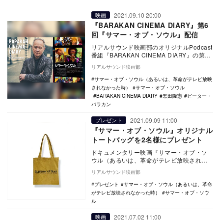
2021.09.10 20:00
映画
『BARAKAN CINEMA DIARY』第6
回『サマー・オブ・ソウル』配信
リアルサウンド映画部のオリジナルPodcast
番組『BARAKAN CINEMA DIARY』の第6
回が、本日9月10日19時よ…
リアルサウンド映画部
サマー・オブ・ソウル（あるいは、革命がテレビ放映
されなかった時）
サマー・オブ・ソウル
BARAKAN CINEMA DIARY
黒田隆憲
ピーター・
バラカン
2021.09.09 11:00
プレゼント
『サマー・オブ・ソウル』オリジナル
トートバッグを2名様にプレゼント
ドキュメンタリー映画『サマー・オブ・ソ
ウル（あるいは、革命がテレビ放映されな
かった時）』が現在公開中だ。 ヒップホ
リアルサウンド映画部
ップ界…
プレゼント
サマー・オブ・ソウル（あるいは、革命
がテレビ放映されなかった時）
サマー・オブ・ソウ
ル
2021.07.02 11:00
映画