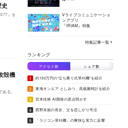
歴史
バーチャルシティコンソ
ーシアムの挑戦に迫る
077』を
Vライブコミュニケーショ
ンアプリ
『IRIAM』特集
特集記事一覧
ランキング
アクセス数
シェア数
攻殻機
約150万円の“立ち乗り式草刈機”を紹介
東海オンエア としみつ、高級腕時計を紹介
である。
宮本佳林 AI開発の原点明かす
西野未姫の長女、父を恋しがり号泣
「ラジコン草刈機」の爽快な実力に反響