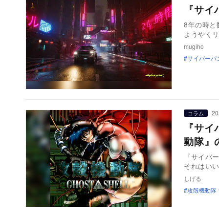
『サイ
8年の時と数
mugiho
サイバーパン
20
コラム
『サイ
動隊』
『サイバー
それはい
しげる
攻殻機動隊