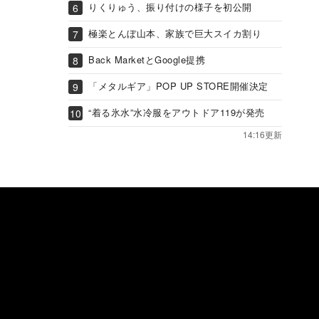
りくりゅう、振り付けの様子を初公開
極楽とんぼ山本、家族で巨大スイカ割り
Back MarketとGoogle提携
「メタルギア」POP UP STORE開催決定
“着る氷水”水冷服をアウトドア119が発売
14:16更新