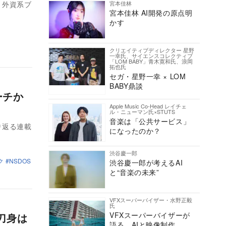
宮本佳林
、外資系ブ
宮本佳林 AI開発の原点明
かす
クリエイティブディレクター 星野
一幸氏、サイエンスコレクティブ
「LOM BABY」青木寛和氏、浪岡
拓也氏
セガ・星野一幸 × LOM
BABY鼎談
ーチか
Apple Music Co-Head レイチェ
ル・ニューマン氏×STUTS
音楽は「公共サービス」
り返る連載
になったのか？
渋谷慶一郎
ク
NSDOS
渋谷慶一郎が考えるAI
と“音楽の未来”
VFXスーパーバイザー・水野正毅
氏
VFXスーパーバイザーが
刀身は
語る、AIと映像制作