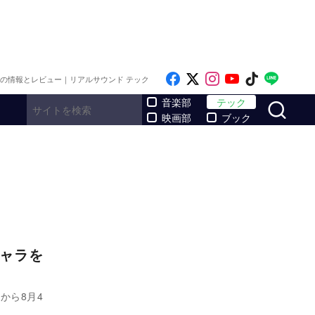
Like on Facebook
Follow on x
Follow on Inst
Follow on Y
Follow on
Follo
メの情報とレビュー｜リアルサウンド テック
サ
音楽部
テック
映画部
ブック
キャラを
から8月4