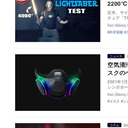
220
近年、サイ
チェア「The
Kaz (Steezy, 
科学実験
ニュース
空気清
スクの
2021年1
シンガポ
Kaz (Steezy, 
マスク
シ
20
コラム