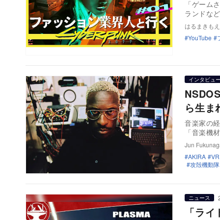
「ゲーム
ランドな
はるまきもえ
YouTube
インタビュ
NSD
ら生ま
音楽家の
「音楽機材
Jun Fukunag
AKIRA
VR
攻殻機動隊
ニュース
「ライ