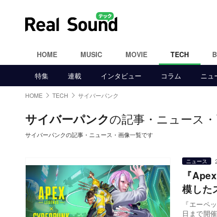
HOME
MUSIC
MOVIE
TECH
特集
連載
インタビュー
コラム
ニュ
HOME
TECH
サイバーパンク
の記事・ニュース・
サイバーパンク
サイバーパンクの記事・ニュース・画像一覧です
ニュース
『Ape
模した
『エーペッ
日まで開催