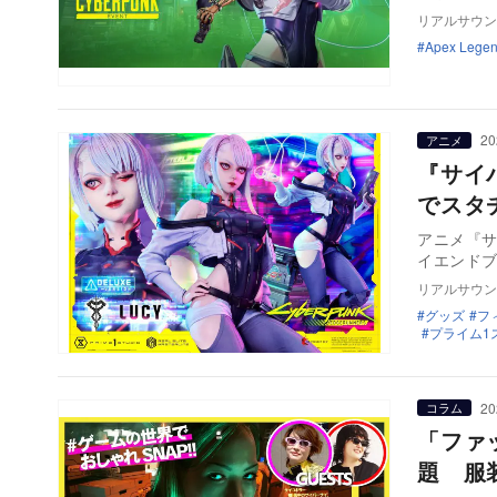
リアルサウン
Apex Lege
20
アニメ
『サイ
でスタ
アニメ『
イエンド
リアルサウン
グッズ
フ
プライム1
20
コラム
「ファ
題 服