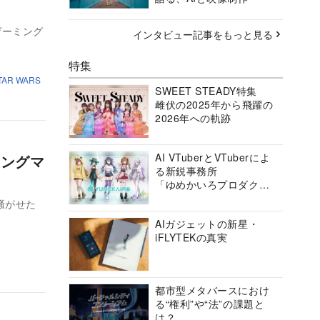
ゲーミング
インタビュー記事をもっと見る
特集
TAR WARS
SWEET STEADY特集
雌伏の2025年から飛躍の
2026年への軌跡
AI VTuberとVTuberによ
ミングマ
る新鋭事務所
「ゆめかいろプロダクシ
ョン」の挑戦に迫る
を騒がせた
AIガジェットの新星・
iFLYTEKの真実
都市型メタバースにおけ
る“権利”や“法”の課題と
は？