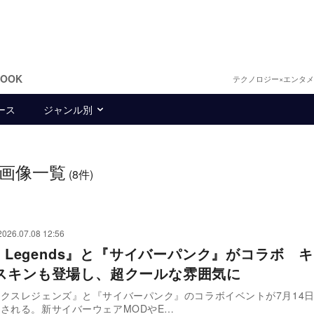
BOOK
テクノロジー×エンタ
ース
ジャンル別
画像一覧
(8件)
2026.07.08 12:56
x Legends』と『サイバーパンク』がコラボ 
スキンも登場し、超クールな雰囲気に
クスレジェンズ』と『サイバーパンク』のコラボイベントが7月14日
される。新サイバーウェアMODやE…