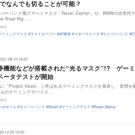
0℃でなんでも切ることが可能？
バーパンク風スマートマスク「Razer Zephyr」や、BMWの次世代
 Rival Rig」…
inc.)
ゲーミングマスク
ライトセーバー
SF映画
スターウォーズ
サイバーパンク
S
2021.08.10 18:00
浄機能などが搭載された“光るマスク”!? ゲー
ベータテストが開始
月に「Project Hazel」と呼ばれるゲーミングマスクを発表し、世間
ールのゲーミングデバイス…
inc.)
ンガポール
サイバーパンク
Razer
ゲーミングマスク
Razer Zephyr
20.12.20 12:00