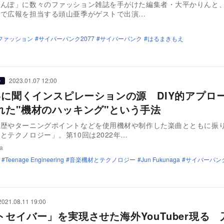
さんぽ」に数々のファッション雑誌を手がけた編集者・大平かりんと
どで広報を担当する頭山亜季がゲストで出演…
ファッション
サイバーパンク2077
サイバーパンク
はるまきもえ
2023.01.07 12:00
ー
OSに聞くインスピレーションの源 DIY的アプロ
れた"機材のハッキング"という手法
経歴やターニングポイントなどを使用機材や制作した楽曲とともに振
とテクノロジー」。第10回は2022年…
a
Teenage Engineering
音楽機材とテクノロジー
Jun Fukunaga
サイバーパン
2021.08.11 19:00
トセイバー」を実現させた海外YouTuber現る 