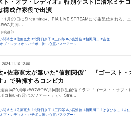
スト・オブ・レディオ』特別ゲストに清水ミチコ
は構成作家役で出演
、11月29日にStreaming+、PIA LIVE STREAMにて生配信される
OWの共同…
ド映画部
小関裕太
佐藤寛太
北野日奈子
三四郎
小宮浩信
相田周二
吉住
オブ・レディオ～バチボコ怖い心霊バスツアー～
2024.11.10 12:00
太×佐藤寛太が築いた“信頼関係” 『ゴースト・
オ』で発揮するコンビ力
送開局70周年×WOWOW共同製作生配信ドラマ『ゴースト・オブ・
ボコ怖い心霊バスツアー～』が、Stre…
小関裕太
佐藤寛太
北野日奈子
三四郎
小宮浩信
相田周二
はぎひさこ
吉住
オブ・レディオ～バチボコ怖い心霊バスツアー～