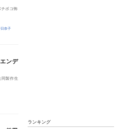
バチボコ怖
野日奈子
エンデ
W共同製作生
ランキング