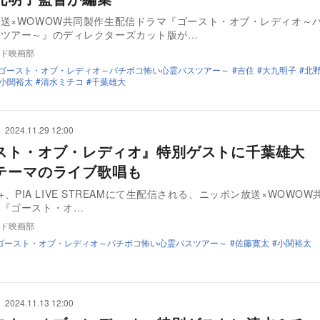
送×WOWOW共同製作生配信ドラマ『ゴースト・オブ・レディオ～
スツアー～』のディレクターズカット版が…
ド映画部
ゴースト・オブ・レディオ～バチボコ怖い心霊バスツアー～
吉住
大九明子
北
小関裕太
清水ミチコ
千葉雄大
2024.11.29 12:00
スト・オブ・レディオ』特別ゲストに千葉雄大 
テーマのライブ歌唱も
ing+、PIA LIVE STREAMにて生配信される、ニッポン放送×WOWO
マ『ゴースト・オ…
ド映画部
ゴースト・オブ・レディオ～バチボコ怖い心霊バスツアー～
佐藤寛太
小関裕太
2024.11.13 12:00