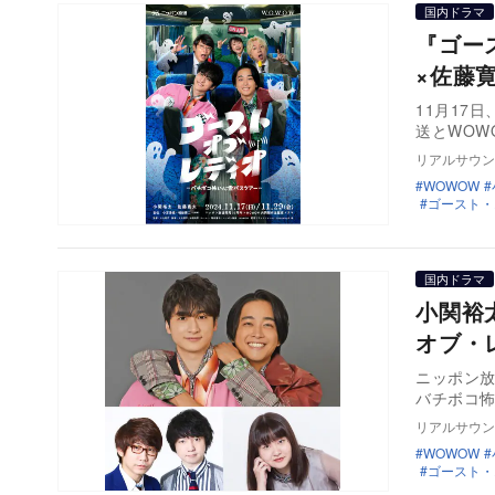
国内ドラマ
『ゴー
×佐藤
11月17日
送とWOW
リアルサウン
WOWOW
ゴースト・
国内ドラマ
小関裕
オブ・
ニッポン放
バチボコ怖
リアルサウン
WOWOW
ゴースト・