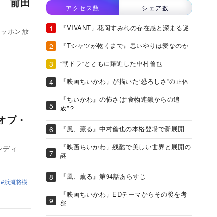
 前田
アクセス数
シェア数
『VIVANT』花岡すみれの存在感と深まる謎
、ニッポン放
『Tシャツが乾くまで』思いやりは愛なのか
“朝ドラ”とともに躍進した中村倫也
『映画ちいかわ』が描いた“恐ろしさ”の正体
『ちいかわ』の怖さは“食物連鎖からの追
放”？
オブ・
『風、薫る』中村倫也の本格登場で新展開
『映画ちいかわ』残酷で美しい世界と展開の
レディ
謎
『風、薫る』第94話あらすじ
浜瀬将樹
『映画ちいかわ』EDテーマからその後を考
察