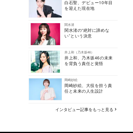
白石聖、デビュー10年目
を迎えた現在地
関水渚
関水渚の“絶対に諦めな
い”という決意
井上和（乃木坂46）
井上和、乃木坂46の未来
を背負う責任と覚悟
岡崎紗絵
岡崎紗絵、大役を担う責
任と未来の人生設計
インタビュー記事をもっと見る