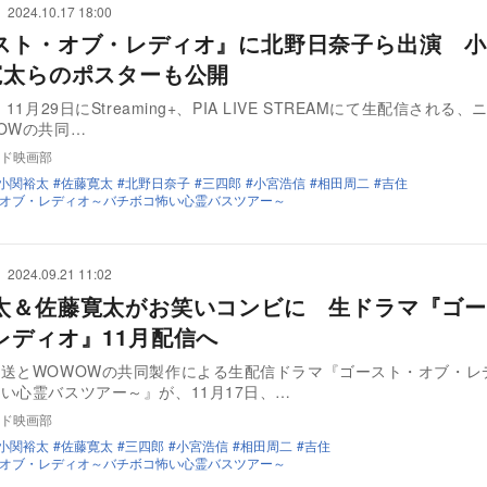
2024.10.17 18:00
スト・オブ・レディオ』に北野日奈子ら出演 小
寛太らのポスターも公開
、11月29日にStreaming+、PIA LIVE STREAMにて生配信される
OWの共同…
ド映画部
小関裕太
佐藤寛太
北野日奈子
三四郎
小宮浩信
相田周二
吉住
オブ・レディオ～バチボコ怖い心霊バスツアー～
2024.09.21 11:02
太＆佐藤寛太がお笑いコンビに 生ドラマ『ゴー
レディオ』11月配信へ
送とWOWOWの共同製作による生配信ドラマ『ゴースト・オブ・レ
い心霊バスツアー～』が、11月17日、…
ド映画部
小関裕太
佐藤寛太
三四郎
小宮浩信
相田周二
吉住
オブ・レディオ～バチボコ怖い心霊バスツアー～