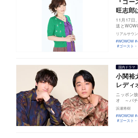
『ゴー
旺志郎
11月17日
送とWOW
リアルサウン
WOWOW
ゴースト・
国内ドラマ
小関裕
レディ
ニッポン放
オ ～バチ
浜瀬将樹
WOWOW
ゴースト・