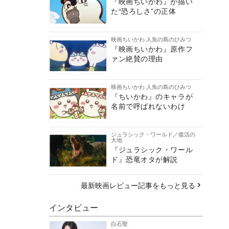
『映画ちいかわ』が描い
た“恐ろしさ”の正体
映画ちいかわ 人魚の島のひみつ
『映画ちいかわ』原作フ
ァン絶賛の理由
映画ちいかわ 人魚の島のひみつ
『ちいかわ』のキャラが
名前で呼ばれないわけ
ジュラシック・ワールド／復活の
大地
『ジュラシック・ワール
ド』恐竜オタが解説
最新映画レビュー記事をもっと見る
インタビュー
白石聖