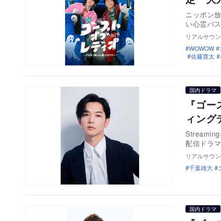
ニッポン放
い心霊バ
リアルサウン
WOWOW
佐藤寛太
国内ドラマ
『ゴー
ィング
Stream
配信ドラ
リアルサウン
千葉雄大
国内ドラマ