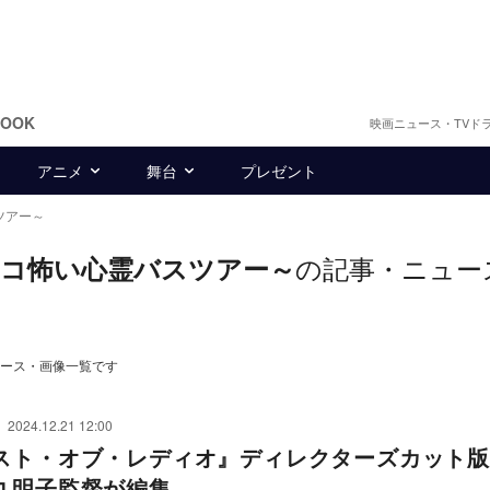
BOOK
映画ニュース・TVド
アニメ
舞台
プレゼント
ツアー～
の記事・ニュー
コ怖い心霊バスツアー～
ース・画像一覧です
2024.12.21 12:00
スト・オブ・レディオ』ディレクターズカット版
九明子監督が編集