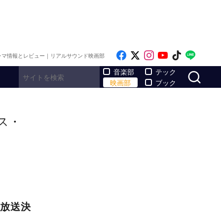
Like on Facebook
Follow on x
Follow on Inst
Follow on Y
Follow on
Follo
ラマ情報とレビュー｜リアルサウンド映画部
サ
音楽部
テック
映画部
ブック
ス・
放送決