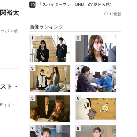
『スパイダーマン：BND』の“夏休み感”
関裕太
07:12更新
画像ランキング
、ニッポン放
スト・
ディオ～