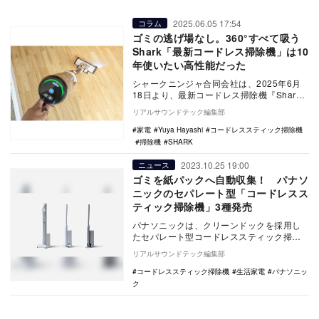
2025.06.05 17:54
コラム
ゴミの逃げ場なし。360°すべて吸う
Shark「最新コードレス掃除機」は10
年使いたい高性能だった
シャークニンジャ合同会社は、2025年6月
18日より、最新コードレス掃除機『Shark
PowerClean 360（シャーク …
リアルサウンドテック編集部
家電
Yuya Hayashi
コードレススティック掃除機
掃除機
SHARK
2023.10.25 19:00
ニュース
ゴミを紙パックへ自動収集！ パナソ
ニックのセパレート型「コードレスス
ティック掃除機」3種発売
パナソニックは、クリーンドックを採用し
たセパレート型コードレススティック掃除
機3機種を『MC-NS100K』『MC-NS70F』
リアルサウンドテック編集部
…
コードレススティック掃除機
生活家電
パナソニッ
ク