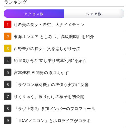
ランキング
アクセス数
シェア数
辻希美の長女・希空、大胆イメチェン
東海オンエア としみつ、高級腕時計を紹介
西野未姫の長女、父を恋しがり号泣
約150万円の“立ち乗り式草刈機”を紹介
宮本佳林 AI開発の原点明かす
「ラジコン草刈機」の爽快な実力に反響
りくりゅう、振り付けの様子を初公開
『ラヴ上等2』参加メンバーのプロフィール
「1DAYメニコン」とホロライブがコラボ