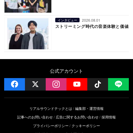
2026.08.01
インタビュー
ストリーミング時代の音楽体験と価値
公式アカウント
facebook
x
instagram
YouTube
Follow on 
LI
リアルサウンドテックとは
編集部・運営情報
記事へのお問い合わせ
広告に関するお問い合わせ
採用情報
プライバシーポリシー
クッキーポリシー