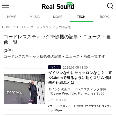
HOME
MUSIC
MOVIE
TECH
BOOK
HOME
TECH
コードレススティック掃除機
コードレススティック掃除機の記事・ニュース・画
像一覧
(3件)
コードレススティック掃除機の記事・ニュース・画像一覧です
2025.07.05 11:30
コラム
ダイソンなのにサイクロンなし？ 直
径38mmで滑るように動くスリム掃除
機の仕組みとは
ダイソンの新コードレススティック掃除
『Dyson PencilVac Fluffycones SV50
FC』を解説。
コヤマタカヒロ
コードレススティック掃除機
コヤマタカヒロ
ダイ
ソン
Dyson