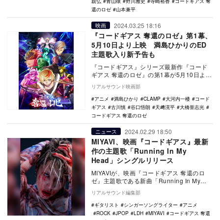
親弘
青山穣
野川雅史
寺崎裕香
コードギアス 奪
還のロゼ
山本兼平
2024.03.25 18:16
映画
『コードギアス 奪還のロゼ』第1幕、
5月10日より上映 満島ひかりのED
主題歌入り新予告も
『コードギアス』シリーズ最新作『コード
ギアス 奪還のロゼ』の第1幕が5月10日より
上映開始されることが決定し、エンディン
リアルサウンド映画部
グ主題歌…
アニメ
満島ひかり
CLAMP
大河内一楼
コード
ギアス
古川慎
谷口悟朗
天﨑滉平
大橋誉志光
コードギアス 奪還のロゼ
2024.02.29 18:50
ニュース
MIYAVI、映画『コードギアス』最新
作の主題歌「Running In My
Head」シングルリリース
MIYAVIが、映画『コードギアス 奪還のロ
ゼ』主題歌である新曲「Running In My
Head」を5月8日にシングルリリ…
リアルサウンド編集部
ギタリスト
シンガーソングライター
アニメ
ROCK
JPOP
LDH
MIYAVI
コードギアス 奪還