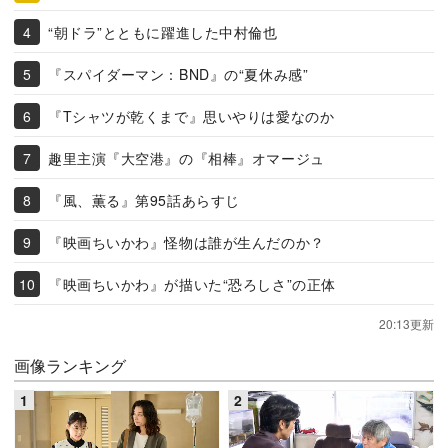
“朝ドラ”とともに躍進した中村倫也
『スパイダーマン：BND』の“夏休み感”
『Tシャツが乾くまで』思いやりは愛なのか
趣里主演『大空港』の『相棒』オマージュ
『風、薫る』第95話あらすじ
『映画ちいかわ』怪物は誰が生んだのか？
『映画ちいかわ』が描いた“恐ろしさ”の正体
20:13更新
画像ランキング