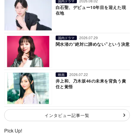
2026.08.02
国内ドラマ
白石聖、デビュー10年目を迎えた現
在地
2026.07.29
国内ドラマ
関水渚の“絶対に諦めない”という決意
2026.07.22
映画
井上和、乃木坂46の未来を背負う責
任と覚悟
インタビュー記事一覧
Pick Up!