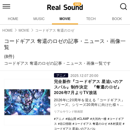
HOME
MUSIC
MOVIE
TECH
BOOK
HOME
MOVIE
コードギアス 奪還のロゼ
コードギアス 奪還のロゼの記事・ニュース・画像一
覧
(8件)
コードギアス 奪還のロゼの記事・ニュース・画像一覧です
2025.12.07 20:00
アニメ
完全新作『コードギアス 星追いのア
スパル』制作決定 『奪還のロゼ』
2026年7月よりTV放送
2026年に20周年を迎える『コードギアス』
シリーズ。シリーズ20周年に向けた様々な
企画をお披露目するイベント「コードギア
リアルサウンド映画部
ス P…
アニメ
福山潤
CLAMP
大河内一楼
コードギア
ス
谷口悟朗
コードギアス 奪還のロゼ
木村貴宏
コードギアス 星追いのアスパル