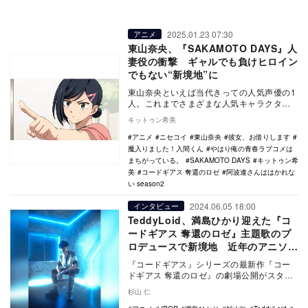
2025.01.23 07:30
アニメ
東山奈央、『SAKAMOTO DAYS』人
妻役の衝撃 ギャルでも負けヒロイン
でもない“新境地”に
東山奈央といえば当代きっての人気声優の1
人。これまでさまざまな人気キャラクター
を演じてきたが、1月から始まった2025年
キットゥン希美
冬アニメ…
アニメ
ニセコイ
東山奈央
彼女、お借りします
魔入りました！入間くん
やはり俺の青春ラブコメは
まちがっている。
SAKAMOTO DAYS
キットゥン希
美
コードギアス 奪還のロゼ
阿波連さんははかれな
い season2
2024.06.05 18:00
インタビュー
TeddyLoid、満島ひかり迎えた『コ
ードギアス 奪還のロゼ』主題歌のプ
ロデュースで新境地 近年のアニソン
の潮流も語る
『コードギアス』シリーズの最新作『コー
ドギアス 奪還のロゼ』の劇場公開がスター
ト。そのエンディング主題歌を担当したの
杉山 仁
が、日本のみ…