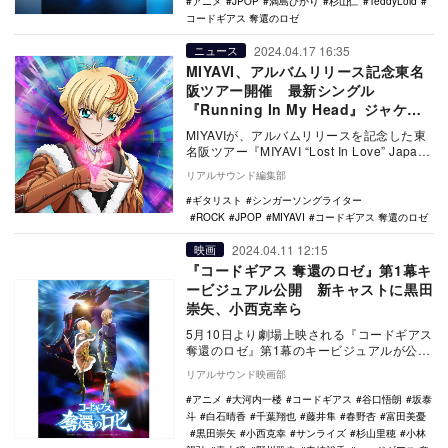
アニメ
JPOP
満島ひかり
杉山仁
TeddyLoid
コードギアス 奪還のロゼ
2024.04.17 16:35
ニュース
MIYAVI、アルバムリリース記念東名
阪ツアー開催 最新シングル
『Running In My Head』ジャケ写
も
MIYAVIが、アルバムリリースを記念した東
名阪ツアー『MIYAVI “Lost In Love” Japan
Tour 202…
リアルサウンド編集部
ギタリスト
シンガーソングライター
ROCK
JPOP
MIYAVI
コードギアス 奪還のロゼ
2024.04.11 12:15
映画
『コードギアス 奪還のロゼ』第1幕キ
ービジュアル公開 新キャストに黒田
崇矢、小西克幸ら
5月10日より劇場上映される『コードギアス
奪還のロゼ』第1幕のキービジュアルが公開
され、あわせて追加キャストが発表され
リアルサウンド映画部
た。 …
アニメ
大河内一楼
コードギアス
谷口悟朗
坂泰
斗
白石晴香
千葉翔也
藤井隼
春野杏
富田美憂
黒田崇矢
小西克幸
サンライズ
杉山里穂
小林