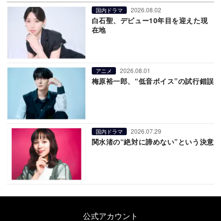
2026.08.02
国内ドラマ
白石聖、デビュー10年目を迎えた現
在地
2026.08.01
アニメ
梅原裕一郎、“低音ボイス”の試行錯誤
2026.07.29
国内ドラマ
関水渚の“絶対に諦めない”という決意
公式アカウント