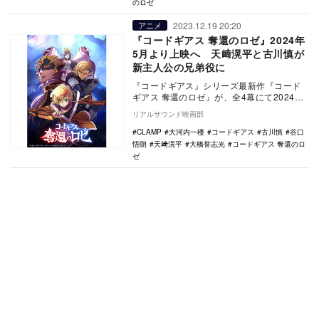
のロゼ
2023.12.19 20:20
アニメ
『コードギアス 奪還のロゼ』2024年
5月より上映へ 天﨑滉平と古川慎が
新主人公の兄弟役に
『コードギアス』シリーズ最新作『コード
ギアス 奪還のロゼ』が、全4幕にて2024年5
月より上映されることが発表された。
リアルサウンド映画部
20…
CLAMP
大河内一楼
コードギアス
古川慎
谷口
悟朗
天﨑滉平
大橋誉志光
コードギアス 奪還のロ
ゼ