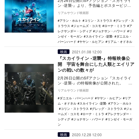
2月26日公開のSFアクション『スカイライ
ン -逆襲-』より、予告編とポスタービジュ
アルが公開された。 本作は、謎の生命体
リアルサウンド映画部
に…
アラン・ホルト
コリン・ストラウス
グレッグ・ス
トラウス
ジェームズ・コスモ
ローナ・ミトラ
ア
レクサンダー・シディグ
ジョナサン・ハワード
リ
ンゼイ・モーガン
スカイライン -逆襲-
ダニエル・
バーンハード
ヤヤン・ルヒアン
リアム・オドネル
2021.01.08 12:00
映画
『スカイライン -逆襲-』特報映像公
開 宇宙を舞台にした人類とエイリア
ンの戦いの数々が
2月26日公開のSFアクション『スカイライ
ン -逆襲-』の特報映像が公開された。 本
作は、謎の生命体によって征服された人類
リアルサウンド映画部
の…
ダニエル・バーンハード
ヤヤン・ルヒアン
リア
ム・オドネル
スカイライン -逆襲-
アラン・ホルト
コリン・ストラウス
グレッグ・ストラウス
ジェ
ームズ・コスモ
ローナ・ミトラ
アレクサンダー・
シディグ
ジョナサン・ハワード
リンゼイ・モーガ
ン
2020.12.28 12:00
映画