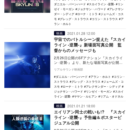
ダニエル・バーンハード
スカイライン -逆襲-
リン
ゼイ・モーガン
ジョナサン・ハワード
アレクサン
ダー・シディグ
ローナ・ミトラ
ジェームズ・コス
モ
グレッグ・ストラウス
コリン・ストラウス
ア
ラン・ホルト
2021.01.28 12:00
映画
宇宙でのバトルシーン捉えた『スカイ
ライン -逆襲-』新場面写真公開 監
督からのメッセージも
2月26日公開のSFアクション『スカイライ
ン -逆襲-』より、新たな場面写真が公開さ
れた。 本作は、謎の生命体によって征服
リアルサウンド映画部
さ…
ダニエル・バーンハード
アラン・ホルト
コリン・
ストラウス
グレッグ・ストラウス
ジェームズ・コ
スモ
ローナ・ミトラ
アレクサンダー・シディグ
ジョナサン・ハワード
リンゼイ・モーガン
スカイ
ライン -逆襲-
ヤヤン・ルヒアン
リアム・オドネル
2021.01.21 18:00
映画
エイリアン同士の戦いも!? 『スカイ
ライン -逆襲-』予告編＆ポスタービ
ジュアル公開