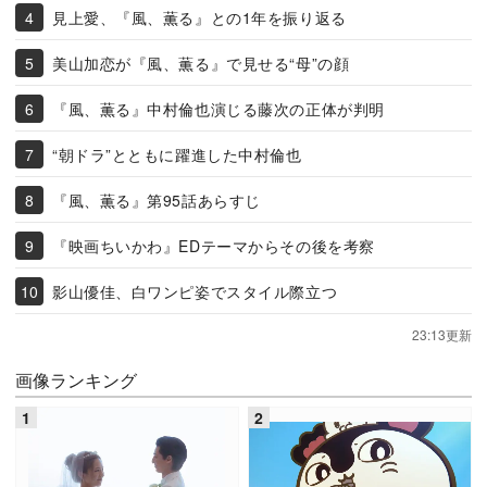
見上愛、『風、薫る』との1年を振り返る
美山加恋が『風、薫る』で見せる“母”の顔
『風、薫る』中村倫也演じる藤次の正体が判明
“朝ドラ”とともに躍進した中村倫也
『風、薫る』第95話あらすじ
『映画ちいかわ』EDテーマからその後を考察
影山優佳、白ワンピ姿でスタイル際立つ
23:13更新
画像ランキング