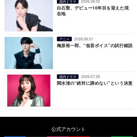
2026.08.02
国内ドラマ
白石聖、デビュー10年目を迎えた現
在地
2026.08.01
アニメ
梅原裕一郎、“低音ボイス”の試行錯誤
2026.07.29
国内ドラマ
関水渚の“絶対に諦めない”という決意
公式アカウント