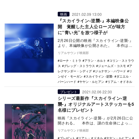
2021.02.09 13:00
映画
『スカイライン-逆襲-』本編映像公
開 覚醒した主人公ローズが味方
に“⻘い光”を放つ様子が
2月26日公開の映画『スカイライン-逆襲-』
より、本編映像が公開された。 本作は、
謎の生命体によって征服された人類の地球
リアルサウンド映画部
奪還…
ローナ・ミトラ
アラン・ホルト
コリン・ストラウ
ス
グレッグ・ストラウス
ジェームズ・コスモ
ア
レクサンダー・シディグ
ジョナサン・ハワード
リ
ンゼイ・モーガン
スカイライン -逆襲-
ダニエル・
バーンハード
ヤヤン・ルヒアン
リアム・オドネル
2021.02.06 22:30
プレゼント
シリーズ最新作『スカイライン-逆
襲-』オリジナルアートステッカーを5
名様にプレゼント
映画『スカイライン-逆襲-』が2月26日に公
開される。 本作は、謎の生命体によって
征服された人類の地球奪還の戦いを最新の
リアルサウンド映画部
VF…
プレゼント
リアム・オドネル
ヤヤン・ルヒアン