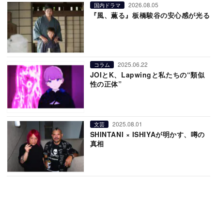
2026.08.05
国内ドラマ
『風、薫る』板橋駿谷の安心感が光る
2025.06.22
コラム
JOIとK、Lapwingと私たちの“類似
性の正体”
2025.08.01
文芸
SHINTANI × ISHIYAが明かす、噂の
真相