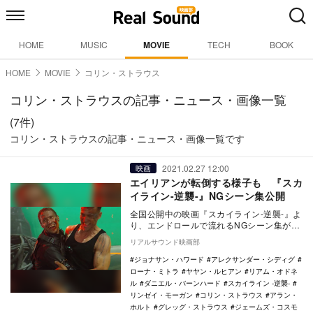
HOME
MUSIC
MOVIE
TECH
BOOK
HOME
MOVIE
コリン・ストラウス
コリン・ストラウスの記事・ニュース・画像一覧
(7件)
コリン・ストラウスの記事・ニュース・画像一覧です
2021.02.27 12:00
映画
エイリアンが転倒する様子も 『スカ
イライン-逆襲-』NGシーン集公開
全国公開中の映画『スカイライン-逆襲-』よ
り、エンドロールで流れるNGシーン集が公
開された。 本作は、謎の生命体によって
リアルサウンド映画部
征服…
ジョナサン・ハワード
アレクサンダー・シディグ
ローナ・ミトラ
ヤヤン・ルヒアン
リアム・オドネ
ル
ダニエル・バーンハード
スカイライン -逆襲-
リンゼイ・モーガン
コリン・ストラウス
アラン・
ホルト
グレッグ・ストラウス
ジェームズ・コスモ