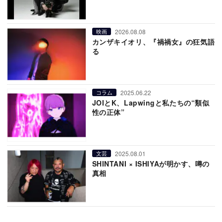
2026.08.08
映画
カンザキイオリ、『禍禍女』の狂気語
る
2025.06.22
コラム
JOIとK、Lapwingと私たちの“類似
性の正体”
2025.08.01
文芸
SHINTANI × ISHIYAが明かす、噂の
真相