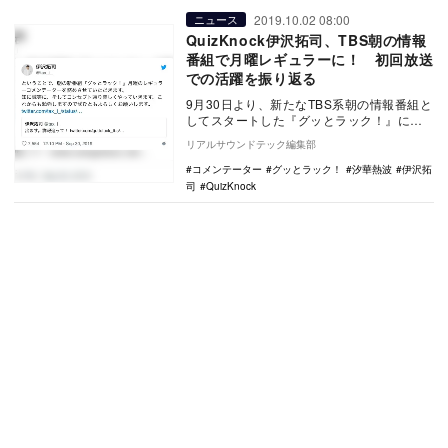
2019.10.02 08:00
ニュース
QuizKnock伊沢拓司、TBS朝の情報
番組で月曜レギュラーに！ 初回放送
での活躍を振り返る
9月30日より、新たなTBS系朝の情報番組と
してスタートした『グッとラック！』に、
『東大王』でおなじみのクイズプレイヤー
リアルサウンドテック編集部
でQui…
コメンテーター
グッとラック！
汐華熱波
伊沢拓
司
QuizKnock