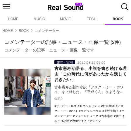
HOME
MUSIC
MOVIE
TECH
BOOK
HOME
BOOK
コメンテーター
コメンテーターの記事・ニュース・画像一覧
(2件)
コメンテーターの記事・ニュース・画像一覧です
2020.08.25 09:00
趣味・実用
古市憲寿が語る、小説を書き続ける理
由「この時代に何があったかを残して
おきたい」
古市憲寿が新作小説『アスク・ミー・ホワ
イ』を上梓した。『平成くん、さような
ら』『百の夜は跳ねて』『奈落』に続く4冊
森朋之
目となる本作は…
ザ・ビートルズ
セクシャリティ
社会学者
アス
ク・ミー・ホワイ
マガジンハウス
上野千鶴子
コ
メンテーター
フィールドワーク
古市憲寿
雲田は
るこ
小説
Twitter
フィクション